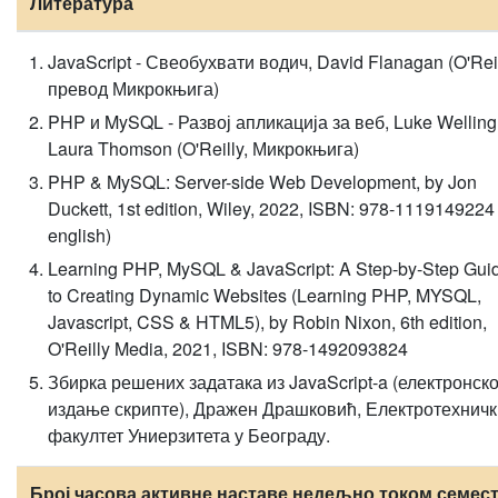
Литература
JavaScript - Свеобухвати водич, David Flanagan (O'Reil
превод Микрокњига)
PHP и MySQL - Развој апликација за веб, Luke Welling
Laura Thomson (O'Reilly, Микрокњига)
PHP & MySQL: Server-side Web Development, by Jon
Duckett, 1st edition, Wiley, 2022, ISBN: 978-1119149224 
english)
Learning PHP, MySQL & JavaScript: A Step-by-Step Gui
to Creating Dynamic Websites (Learning PHP, MYSQL,
Javascript, CSS & HTML5), by Robin Nixon, 6th edition,
O'Reilly Media, 2021, ISBN: 978-1492093824
Збирка решених задатака из JavaScript-a (електронск
издање скрипте), Дражен Драшковић, Електротехничк
факултет Униерзитета у Београду.
Број часова активне наставе недељно током семест