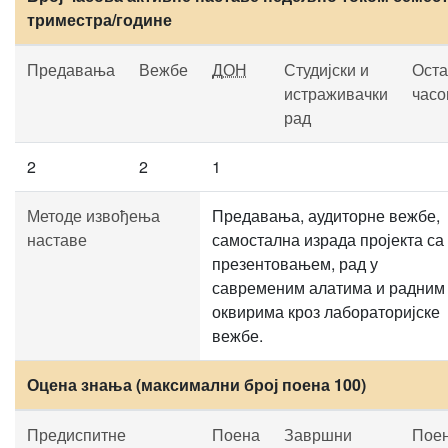
триместра/године
Предавања
Вежбе
ДОН
Студијски и
Оста
истраживачки
часо
рад
2
2
1
Методе извођења
Предавања, аудиторне вежбе,
наставе
самостална израда пројекта са
презентовањем, рад у
савременим алатима и радним
оквирима кроз лабораторијске
вежбе.
Оцена знања (максимални број поена 100)
Предиспитне
Поена
Завршни
Пое