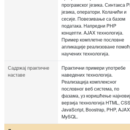
програмског језика. Синтакса 
језика, оператори. Колачићи и
сесије. Повезивање са базом
података. Напредни PHP
концепти. AJAX технологија.
Пример комплетне пословне
апликације реализоване помоћ
научених технологија.
Садржај практичне
Практични примери употребе
наставе
наведених технологија.
Реализација комплексног
пословног веб система, по
фазама, уз коришћење најнови
верзија технологија HTML, CSS
JavaScript, Boostrap, PHP, AJAX
MySQL.