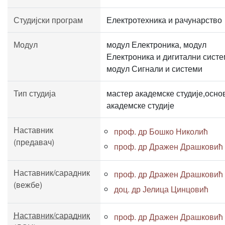
Студијски програм
Електротехника и рачунарство
Модул
модул Електроника, модул
Електроника и дигитални систе
модул Сигнали и системи
Тип студија
мастер академске студије,осно
академске студије
Наставник
проф. др Бошко Николић
(предавач)
проф. др Дражен Драшковић
Наставник/сарадник
проф. др Дражен Драшковић
(вежбе)
доц. др Јелица Цинцовић
Наставник/сарадник
проф. др Дражен Драшковић