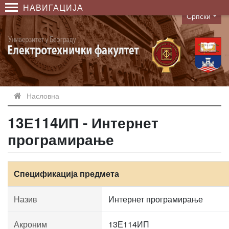
НАВИГАЦИЈА
Српски
Language
Насловна
13Е114ИП - Интернет
програмирање
Спецификација предмета
Назив
Интернет програмирање
Акроним
13Е114ИП