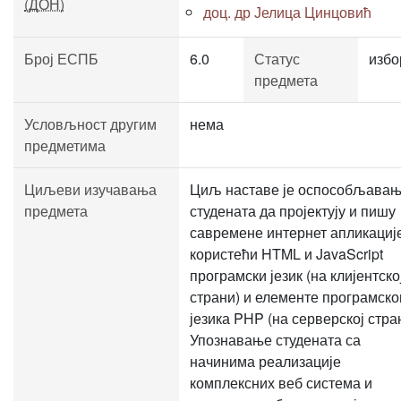
(ДОН)
доц. др Јелица Цинцовић
Број ЕСПБ
6.0
Статус
избо
предмета
Условљност другим
нема
предметима
Циљеви изучавања
Циљ наставе је оспособљава
предмета
студената да пројектују и пишу
савремене интернет апликациј
користећи HTML и JavaScript
програмски језик (на клијентско
страни) и елементе програмско
језика PHP (на серверској стра
Упознавање студената са
начинима реализације
комплексних веб система и