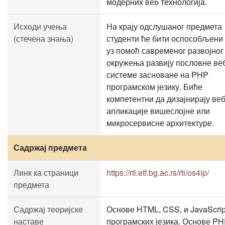
модерних веб технологија.
Исходи учења
На крају одслушаног предмета
(стечена знања)
студенти ће бити оспособљени
уз помоћ савременог развојног
окружења развију пословне ве
системе засноване на PHP
програмском језику. Биће
компетентни да дизајнирају ве
апликације вишеслојне или
микросервисне архитектуре.
Садржај предмета
Линк ка страници
https://rti.etf.bg.ac.rs/rti/os4ip/
предмета
Садржај теоријске
Основе HTML, CSS, и JavaScrip
наставе
програмских језика. Основе P