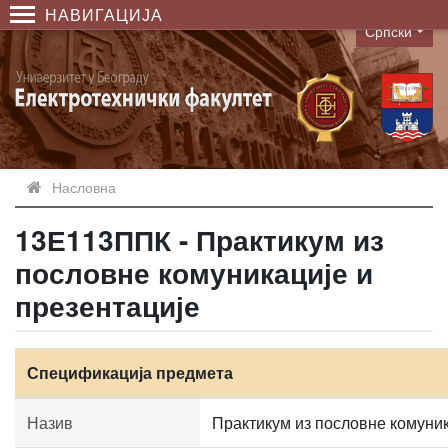
НАВИГАЦИЈА
Српски
Language
Насловна
13Е113ППК - Практикум из
пословне комуникације и
презентације
Спецификација предмета
Назив
Практикум из пословне комуник