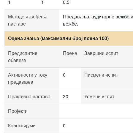
1
1
0.5
Методе извођења
Предавања, аудиторне вежбе и
наставе
вежбе.
Оцена знања (максимални број поена 100)
Предиспитне
Поена
Завршни испит
обавезе
Активности у току
0
Писмени испит
предавања
Практична настава
30
Усмени испит
Пројекти
Колоквијуми
0