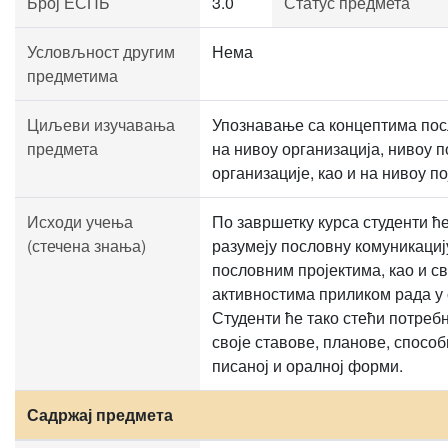
Број ЕСПБ
3.0
Статус предмета
Условљност другим
Нема
предметима
Циљеви изучавања
Упознавање са концептима пос
предмета
на нивоу организација, нивоу п
организације, као и на нивоу п
Исходи учења
По завршетку курса студенти ћ
(стечена знања)
разумеју пословну комуникациј
пословним пројектима, као и 
активностима приликом рада у 
Студенти ће тако стећи потреб
своје ставове, планове, способ
писаној и оралној форми.
Садржај предмета