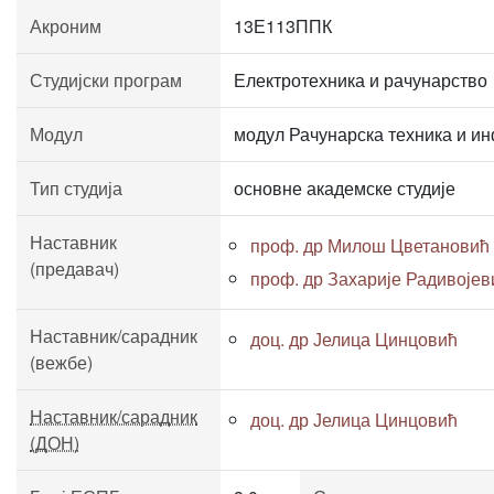
Акроним
13Е113ППК
Студијски програм
Електротехника и рачунарство
Модул
модул Рачунарска техника и и
Тип студија
основне академске студије
Наставник
проф. др Милош Цветановић
(предавач)
проф. др Захарије Радивојев
Наставник/сарадник
доц. др Јелица Цинцовић
(вежбе)
Наставник/сарадник
доц. др Јелица Цинцовић
(ДОН)