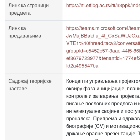
Линк ка страници
https://rti.etf.bg.ac.rs/rti/ir3ppk/in
предмета
Линк ка
https://teams.microsoft.com/l
предавањима
JwMujBBatdlu_4t_CxSaWUJOxa
VTE1%40thread.tacv2/conversat
groupId=c5452c57-3aad-44f5-86f
ef8679723977&tenantId=1774ef2
fd2a495547ba
Садржај теоријске
Концепти управљања пројектом
наставе
оквиру фаза иницијације, пла
контроле и затварања пројект
писање пословних предлога и 
интелектуалне својине и посту
проналска. Припрема и одржа
биографије (CV) и мотивацион
држање оралне презентације. 