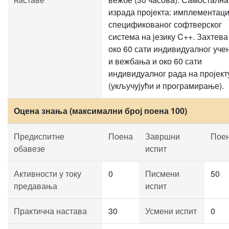
израда пројекта: имплементаци
спецификованог софтверског
система на језику C++. Захтева
око 60 сати индивидуалног уче
и вежбања и око 60 сати
индивидуалног рада на пројект
(укључујући и програмирање).
Оцена знања (максимални број поена 100)
Предиспитне
Поена
Завршни
Пое
обавезе
испит
Активности у току
0
Писмени
50
предавања
испит
Практична настава
30
Усмени испит
0