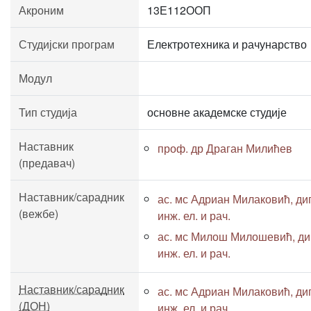
Акроним
13Е112ООП
Студијски програм
Електротехника и рачунарство
Модул
Тип студија
основне академске студије
Наставник
проф. др Драган Милићев
(предавач)
Наставник/сарадник
ас. мс Адриан Милаковић, ди
(вежбе)
инж. ел. и рач.
ас. мс Милош Милошевић, ди
инж. ел. и рач.
Наставник/сарадник
ас. мс Адриан Милаковић, ди
(ДОН)
инж. ел. и рач.