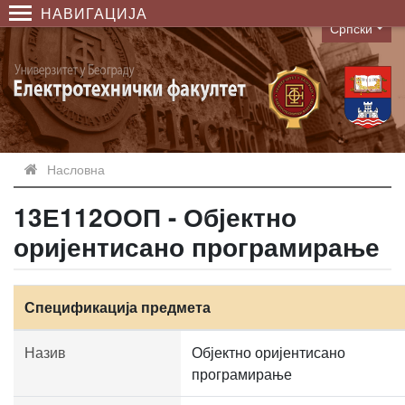
НАВИГАЦИЈА
Српски
Language
Насловна
13Е112ООП - Објектно
оријентисано програмирање
Спецификација предмета
Назив
Објектно оријентисано
програмирање