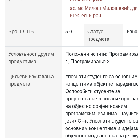
ас. мс Милош Милошевић, ди
инж. ел. и рач.
Број ЕСПБ
5.0
Статус
избо
предмета
Условљност другим
Положени испити: Програмир
предметима
1, Програмирање 2
Циљеви изучавања
Упознати студенте са основним
предмета
концептима објектне парадигме
Оспособити студенте за
пројектовање и писање програ
на објектно оријентисаним
програмским језицима. Научит
језик C++. Упознати студенте са
основним концептима и идејам
објектног моделовања на језик