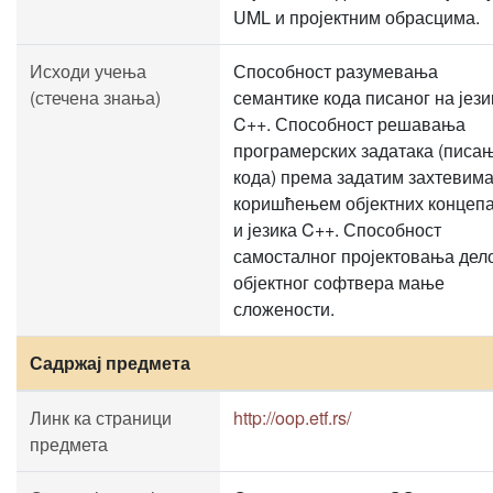
UML и пројектним обрасцима.
Исходи учења
Способност разумевања
(стечена знања)
семантике кода писаног на јези
C++. Способност решавања
програмерских задатака (писа
кода) према задатим захтевим
коришћењем објектних концеп
и језика C++. Способност
самосталног пројектовања дел
објектног софтвера мање
сложености.
Садржај предмета
Линк ка страници
http://oop.etf.rs/
предмета