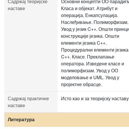
Садржај теоријске
Основни концепти ОО парадиг
наставе
Класа и објекат. Атрибут и
операција. Енкапсулација.
Наслеђивање. Полиморфизам.
Увод у језик C++. Општи принц
конструкције језика. Општи
елементи језика C++.
Процедурални елементи језика
C++. Класе. Преклапање
оператора. Изведене класе и
полиморфизам. Увод у ОО
моделовање и UML. Увод у
пројектне обрасце.
Садржај практичне
Истo као и за теоријску наставу
наставе
Литература