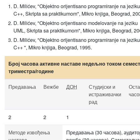
D. Milićev, "Objektno orijentisano programiranje na jeziku
C++, Skripta sa praktikumom", Mikro knjiga, Beograd, 20
D. Milićev, "Objektno orijentisano modelovanje na jeziku
UML, Skripta sa praktikumom", Mikro knjiga, Beograd, 20
D. Milićev, "Objektno orijentisano programiranje na jeziku
C++ ", Mikro knjiga, Beograd, 1995.
Број часова активне наставе недељно током семест
триместра/године
Предавања
Вежбе
ДОН
Студијски и
Оста
истраживачки
часо
рад
2
2
1
Методе извођења
Предавања (30 часова), аудит
наставе
вежбе (30 часова). Самостална