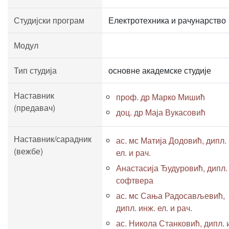
Студијски програм
Електротехника и рачунарство
Модул
Тип студија
основне академске студије
Наставник
проф. др Марко Мишић
(предавач)
доц. др Маја Вукасовић
Наставник/сарадник
ас. мс Матија Додовић, дипл.
(вежбе)
ел. и рач.
Анастасија Ђудуровић, дипл.
софтвера
ас. мс Сања Радосављевић,
дипл. инж. ел. и рач.
ас. Никола Станковић, дипл. 