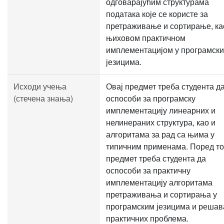
одговарајућим структурама
података које се користе за
претраживање и сортирање, ка
њиховом практичном
имплементацијом у програмск
језицима.
Исходи учења
Овај предмет треба студента д
(стечена знања)
оспособи за програмску
имплементацију линеарних и
нелинераних структура, као и
алгоритама за рад са њима у
типичним применама. Поред то
предмет треба студента да
оспособи за практичну
имплементацију алгоритама
претраживања и сортирања у
програмским језицима и реша
практичних проблема.