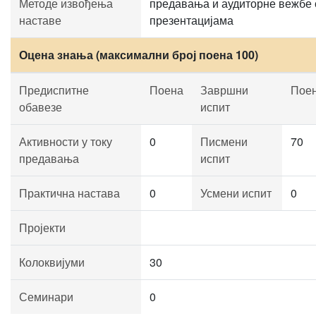
Методе извођења
предавања и аудиторне вежбе 
наставе
презентацијама
Оцена знања (максимални број поена 100)
Предиспитне
Поена
Завршни
Пое
обавезе
испит
Активности у току
0
Писмени
70
предавања
испит
Практична настава
0
Усмени испит
0
Пројекти
Колоквијуми
30
Семинари
0