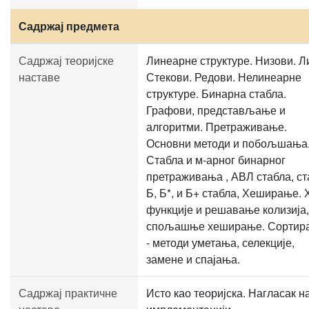
Садржај предмета
Садржај теоријске
Линеарне структуре. Низови. Л
наставе
Стекови. Редови. Нелинеарне
структуре. Бинарна стабла.
Графови, представљање и
алгоритми. Претраживање.
Основни методи и побољшања
Стабла и м-арног бинарног
претраживања , АВЛ стабла, ст
Б, Б*, и Б+ стабла, Хеширање.
функције и решавање колизија,
спољашње хеширање. Сортир
- методи уметања, селекције,
замене и спајања.
Садржај практичне
Исто као теоријска. Нагласак н