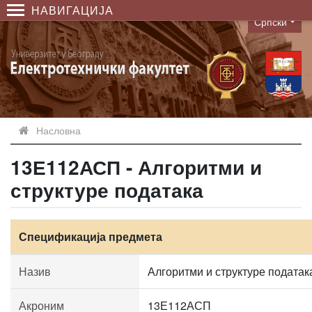
НАВИГАЦИЈА
Српски
Language
Насловна
13Е112АСП - Алгоритми и
структуре података
Спецификација предмета
Назив
Алгоритми и структуре податак
Акроним
13Е112АСП