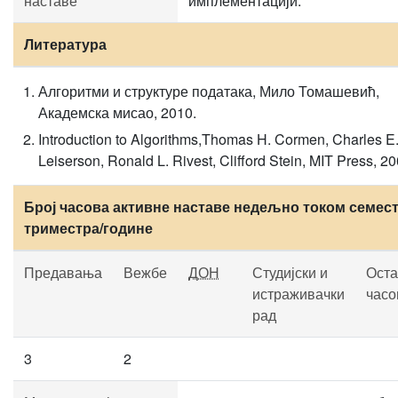
наставе
имплементацији.
Литература
Алгоритми и структуре података, Мило Томашевић,
Академска мисао, 2010.
Introduction to Algorithms,Thomas H. Cormen, Charles E
Leiserson, Ronald L. Rivest, Clifford Stein, MIT Press, 20
Број часова активне наставе недељно током семест
триместра/године
Предавања
Вежбе
ДОН
Студијски и
Оста
истраживачки
часо
рад
3
2