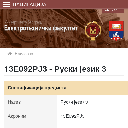
НАВИГАЦИЈА
Српски
Language
Насловна
13Е092РЈ3 - Руски језик 3
Спецификација предмета
Назив
Руски језик 3
Акроним
13Е092РЈ3