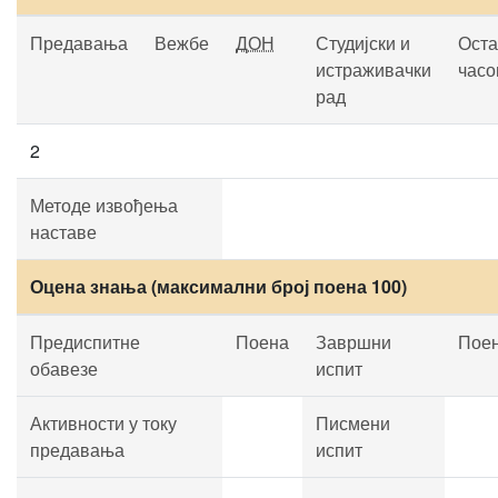
Предавања
Вежбе
ДОН
Студијски и
Оста
истраживачки
часо
рад
2
Методе извођења
наставе
Оцена знања (максимални број поена 100)
Предиспитне
Поена
Завршни
Пое
обавезе
испит
Активности у току
Писмени
предавања
испит