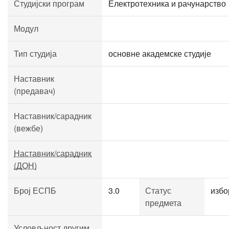
Студијски програм
Електротехника и рачунарство
Модул
Тип студија
основне академске студије
Наставник
(предавач)
Наставник/сарадник
(вежбе)
Наставник/сарадник
(ДОН)
Број ЕСПБ
3.0
Статус
избо
предмета
Условљност другим