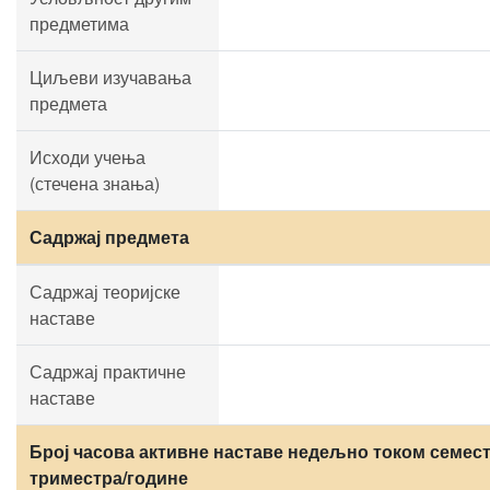
предметима
Циљеви изучавања
предмета
Исходи учења
(стечена знања)
Садржај предмета
Садржај теоријске
наставе
Садржај практичне
наставе
Број часова активне наставе недељно током семест
триместра/године