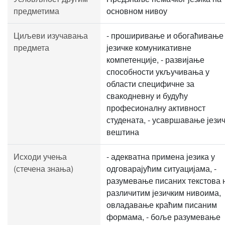
предметима
основном нивоу
Циљеви изучавања
- проширивање и обогаћивање
предмета
језичке комуникативне
компетенције, - развијање
способности укључивања у
области специфичне за
свакодневну и будућу
професионалну активност
студената, - усавршавање јези
вештина
Исходи учења
- адекватна примена језика у
(стечена знања)
одговарајућим ситуацијама, -
разумевање писаних текстова 
различитим језичким нивоима,
овладавање краћим писаним
формама, - боље разумевање