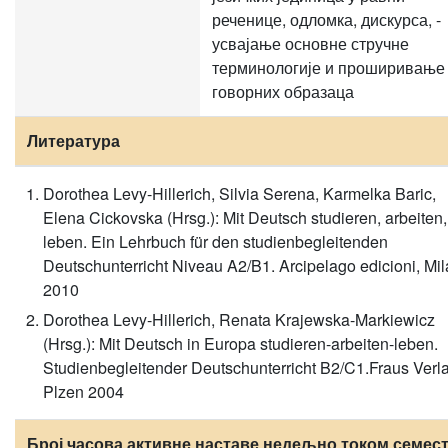
реченице, одломка, дискурса, -
усвајање основне стручне
терминологије и проширивање
говорних образаца
Литература
Dorothea Levy-Hillerich, Silvia Serena, Karmelka Baric,
Elena Cickovska (Hrsg.): Mit Deutsch studieren, arbeiten,
leben. Ein Lehrbuch für den studienbegleitenden
Deutschunterricht Niveau A2/B1. Arcipelago edicioni, Mi
2010
Dorothea Levy-Hillerich, Renata Krajewska-Markiewicz
(Hrsg.): Mit Deutsch in Europa studieren-arbeiten-leben.
Studienbegleitender Deutschunterricht B2/C1.Fraus Verl
Plzen 2004
Број часова активне наставе недељно током семест