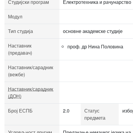
Студијски програм
Електротехника и рачунарство
Модул
Тип студија
основне академске студије
Наставник
проф. др Нина Половина
(предавач)
Наставник/сарадник
(вежбе)
Наставник/сарадник
(ДОН)
Број ЕСПБ
2.0
Статус
избо
предмета
Условљност другим
Предзнање немачког језика на