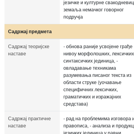
језичке и културне свакодневи
земаља немачког говорног
подручја
Садржај предмета
Садржај теоријске
- обнова раније усвојене грађе
наставе
нивоу морфолошких, лексичких
синтаксичких јединица, -
овладавање техникама
разумевања писаног текста из
области струке (уочавање
специфичних лексичких,
граматичких и изражајних
средстава)
Садржај практичне
- рад на проблемима изговора 
наставе
правописа, - анализа и продукц
језичких јединица у равни