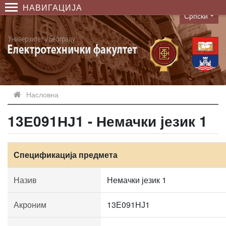
НАВИГАЦИЈА
Српски
Language
Насловна
13Е091НЈ1 - Немачки језик 1
Спецификација предмета
Назив
Немачки језик 1
Акроним
13Е091НЈ1