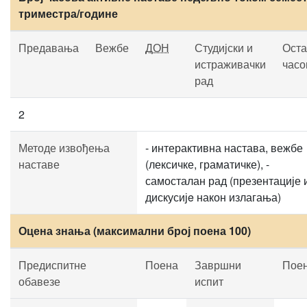
триместра/године
Предавања
Вежбе
ДОН
Студијски и
Оста
истраживачки
часо
рад
2
Методе извођења
- интерактивна настава, вежбе
наставе
(лексичке, граматичке), -
самосталан рад (презентације 
дискусијe након излагања)
Оцена знања (максимални број поена 100)
Предиспитне
Поена
Завршни
Пое
обавезе
испит