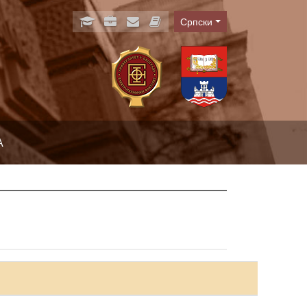
Српски
Language
А