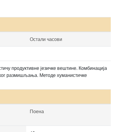
Остали часови
стичу продуктивне језичке вештине. Комбинација
ичког размишљања. Методе хуманистичке
Поена