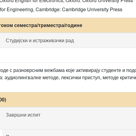
xford English for Electronics, Oxford: Oxford University Press
 for Engineering, Cambridge: Cambridge University Press
током семестра/триместра/године
Студијски и истраживачки рад
оде с разноврсним вежбама које активирају студенте и под
а: аудиолингвалне методе, лексички приступ, методе крит
00)
Завршни испит