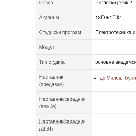
Назив
Енглески језик 2
Акроним
13Е091ЕЈ2
Студијски програм
Електротехника и
Модул
Тип студија
основне академск
Наставник
др Милош Ђури
(предавач)
Наставник/сарадник
(вежбе)
Наставник/сарадник
(ДОН)