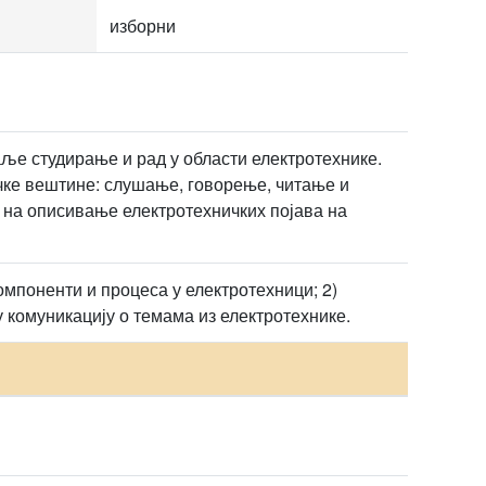
изборни
аље студирање и рад у области електротехнике.
чке вештине: слушање, говорење, читање и
 на описивање електротехничких појава на
омпоненти и процеса у електротехници; 2)
у комуникацију о темама из електротехнике.