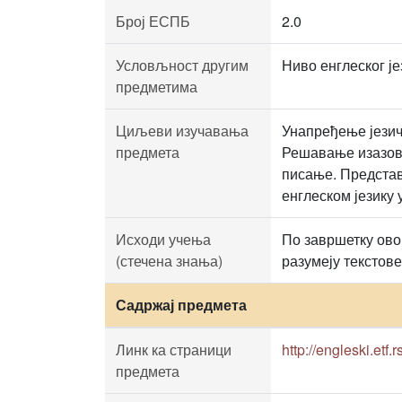
Број ЕСПБ
2.0
Условљност другим
Ниво енглеског ј
предметима
Циљеви изучавања
Унапређење језичк
предмета
Решавање изазовн
писање. Представ
енглеском језику 
Исходи учења
По завршетку овог
(стечена знања)
разумеју текстове
Садржај предмета
Линк ка страници
http://engleski.etf.rs
предмета