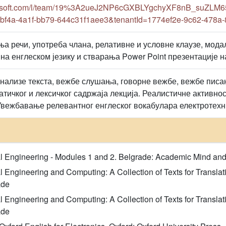
crosoft.com/l/team/19%3A2ueJ2NP6cGXBLYgchyXF8nB_suZLM6
-bf4a-4a1f-bb79-644c31f1aee3&tenantId=1774ef2e-9c62-478a
а речи, употреба члана, релативне и условне клаузе, мод
 на енглеском језику и стварања Power Point презентације н
нализе текста, вежбе слушања, говорне вежбе, вежбе пис
тичког и лексичког садржаја лекција. Реалистичне активнос
Увежбавање релевантног енглеског вокабулара електротехни
ical Engineering - Modules 1 and 2. Belgrade: Academic Mind and
cal Engineering and Computing: A Collection of Texts for Translat
ade
cal Engineering and Computing: A Collection of Texts for Transla
ade