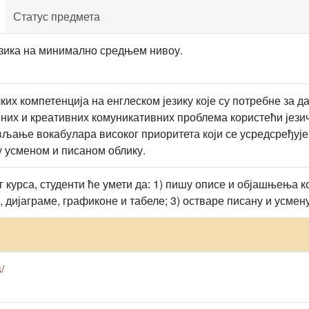
Статус предмета
езика на минимално средњем нивоу.
их компетенција на енглеском језику које су потребне за д
их и креативних комуникативних проблема користећи јези
љање вокабулара високог приоритета који се усредсређује
у усменом и писаном облику.
 курса, студенти ће умети да: 1) пишу описе и објашњења к
, дијаграме, графиконе и табеле; 3) остваре писану и усмен
/