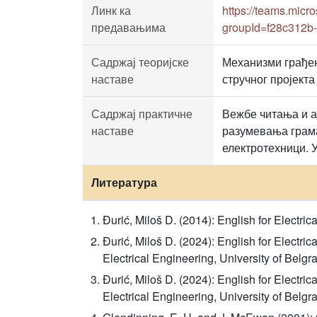
Линк ка
https://teams.mi
предавањима
groupId=f28c312b
Садржај теоријске
Механизми грађењ
наставе
стручног пројекта
Садржај практичне
Вежбе читања и а
наставе
разумевања грама
електротехници. 
Литература
Đurić, Miloš D. (2014): English for Electr
Đurić, Miloš D. (2024): English for Electri
Electrical Engineering, University of Belgr
Đurić, Miloš D. (2024): English for Electri
Electrical Engineering, University of Belgr