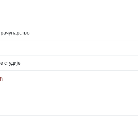
 рачунарство
е студије
ћ