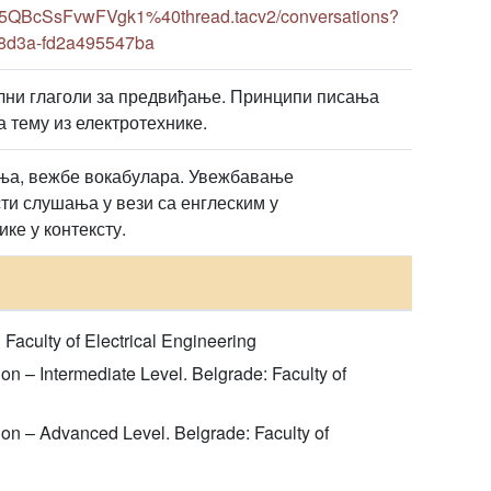
5QBcSsFvwFVgk1%40thread.tacv2/conversations?
-8d3a-fd2a495547ba
ални глаголи за предвиђање. Принципи писања
а тему из електротехнике.
ања, вежбе вокабулара. Увежбавање
ти слушања у вези са енглеским у
ке у контексту.
 Faculty of Electrical Engineering
ion – Intermediate Level. Belgrade: Faculty of
tion – Advanced Level. Belgrade: Faculty of