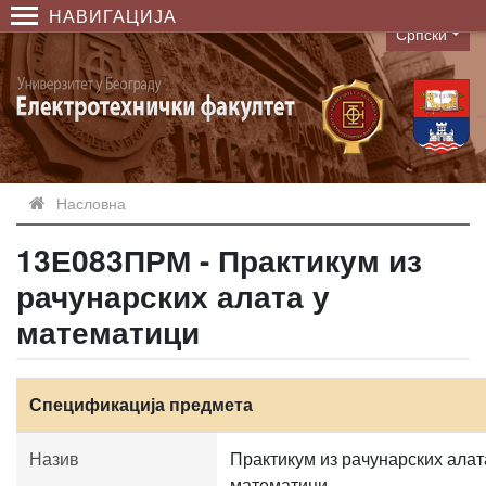
НАВИГАЦИЈА
Српски
Language
Насловна
13Е083ПРМ - Практикум из
рачунарских алата у
математици
Спецификација предмета
Назив
Практикум из рачунарских алат
математици