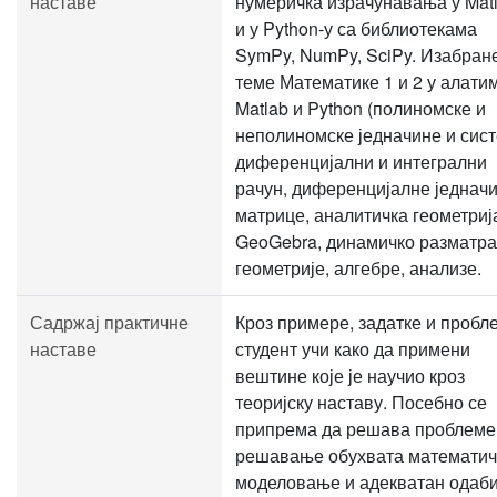
наставе
нумеричка израчунавања у Matl
и у Python-у са библиотекама
SymPy, NumPy, SciPy. Изабран
теме Математике 1 и 2 у алати
Matlab и Python (полиномске и
неполиномске једначине и сист
диференцијални и интегрални
рачун, диференцијалне једначи
матрице, аналитичка геометрија
GeoGebra, динамичко разматр
геометрије, алгебре, анализе.
Садржај практичне
Кроз примере, задатке и пробл
наставе
студент учи како да примени
вештине које је научио кроз
теоријску наставу. Посебно се
припрема да решава проблеме 
решавање обухвата математич
моделовање и адекватан одаб