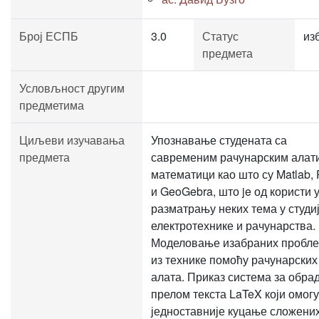
Број ЕСПБ
3.0
Статус
из
предмета
Условљност другим
предметима
Циљеви изучавања
Упознавање студената са
предмета
савременим рачунарским алат
математици као што су Matlab, 
и GeoGebra, што je од користи 
разматрању неких тема у студи
електротехнике и рачунарства.
Моделовање изабраних пробл
из технике помоћу рачунарских
алата. Приказ система за обрад
прелом текста LaTeX који омог
једноставније куцање сложени