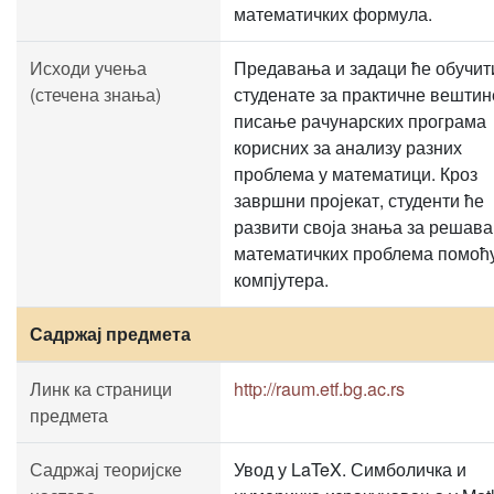
математичких формула.
Исходи учења
Предавања и задаци ће обучит
(стечена знања)
студенате за практичне вештин
писање рачунарских програма
корисних за анализу разних
проблема у математици. Кроз
завршни пројекат, студенти ће
развити своја знања за решав
математичких проблема помоћ
компјутера.
Садржај предмета
Линк ка страници
http://raum.etf.bg.ac.rs
предмета
Садржај теоријске
Увод у LaTeX. Симболичка и