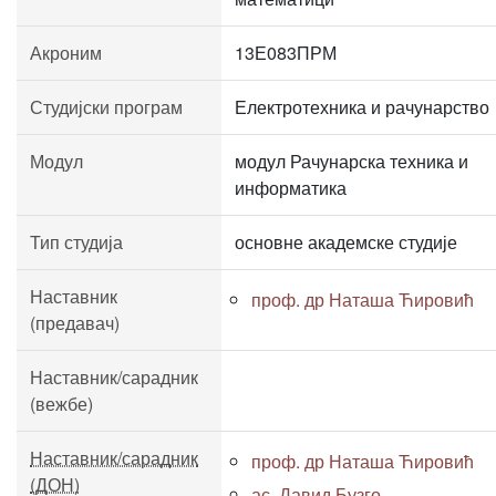
Акроним
13Е083ПРМ
Студијски програм
Електротехника и рачунарство
Модул
модул Рачунарска техника и
информатика
Тип студија
основне академске студије
Наставник
проф. др Наташа Ћировић
(предавач)
Наставник/сарадник
(вежбе)
Наставник/сарадник
проф. др Наташа Ћировић
(ДОН)
ас. Давид Бузго