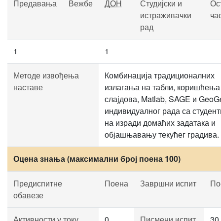
Предавања
Вежбе
ДОН
Студијски и
Ос
истраживачки
ча
рад
1
1
Методе извођења
Комбинација традиционалних
наставе
излагања на табли, коришћења
слајдова, Matlab, SAGE и GeoG
индивидуалног рада са студен
на изради домаћих задатака и
објашњавању текућег градива.
Оцена знања (максимални број поена 100)
Предиспитне
Поена
Завршни испит
По
обавезе
Активности у току
0
Писмени испит
30