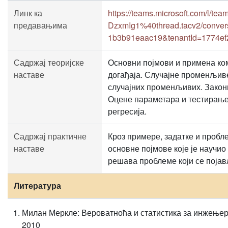
Линк ка
https://teams.microsoft.com/l
предавањима
DzxmIg1%40thread.tacv2/conver
1b3b91eaac19&tenantId=1774ef
Садржај теоријске
Основни појмови и примена ко
наставе
догађаја. Случајне променљив
случајних променљивих. Закони
Оцене параметара и тестирање
регресија.
Садржај практичне
Кроз примере, задатке и пробл
наставе
основне појмове које је научио
решава проблеме који се појав
Литература
Милан Меркле: Вероватноћа и статистика за инжењер
2010