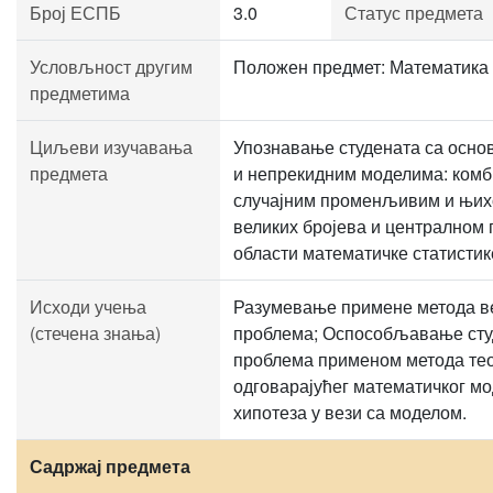
Број ЕСПБ
3.0
Статус предмета
Условљност другим
Положен предмет: Математика
предметима
Циљеви изучавања
Упознавање студената са осно
предмета
и непрекидним моделима: ком
случајним променљивим и њих
великих бројева и централном 
области математичке статистик
Исходи учења
Разумевање примене метода ве
(стечена знања)
проблема; Оспособљавање студ
проблема применом метода тео
одговарајућег математичког м
хипотеза у вези са моделом.
Садржај предмета