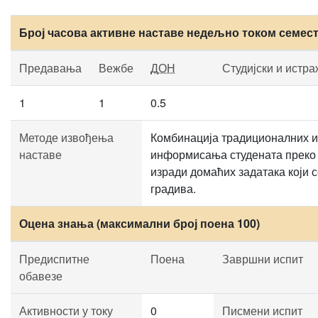
Број часова активне наставе недељно током семес
Предавања
Вежбе
ДОН
Студијски и истр
1
1
0.5
Методе извођења
Комбинација традиционалних и
наставе
информисања студената преко 
изради домаћих задатака који с
градива.
Оцена знања (максимални број поена 100)
Предиспитне
Поена
Завршни испит
обавезе
Активности у току
0
Писмени испит