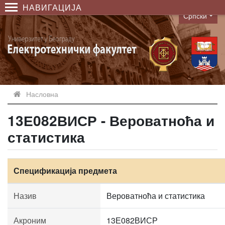
НАВИГАЦИЈА
Српски
Language
Насловна
13Е082ВИСР - Вероватноћа и
статистика
Спецификација предмета
Назив
Вероватноћа и статистика
Акроним
13Е082ВИСР