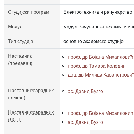
Студијски програм
Електротехника и рачунарство
Модул
модул Рачунарска техника и и
Тип студија
основне академске студије
Наставник
проф. др Бојана Михаиловић
(предавач)
проф. др Тамара Коледин
доц. др Милица Карапетрови
Наставник/сарадник
ас. Давид Бузго
(вежбе)
Наставник/сарадник
проф. др Бојана Михаиловић
(ДОН)
ас. Давид Бузго