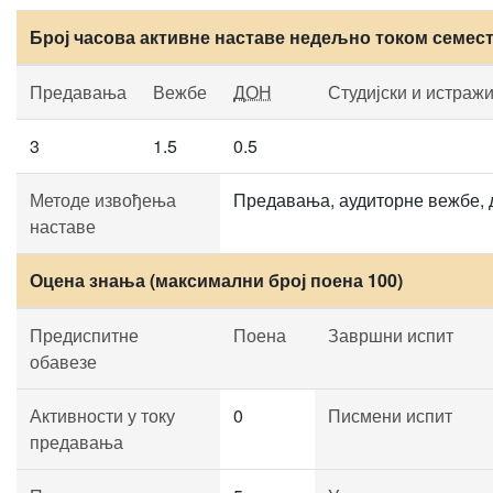
Број часова активне наставе недељно током семес
Предавања
Вежбе
ДОН
Студијски и истраж
3
1.5
0.5
Методе извођења
Предавања, аудиторне вежбе, 
наставе
Оцена знања (максимални број поена 100)
Предиспитне
Поена
Завршни испит
обавезе
Активности у току
0
Писмени испит
предавања