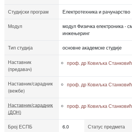
Студијски програм
Електротехника и рачунарство
Модул
модул Физичка електроника - 
инжењеринг
Тип студија
основне академске студије
Наставник
проф. др Ковиљка Станковић
(предавач)
Наставник/сарадник
проф. др Ковиљка Станковић
(вежбе)
Наставник/сарадник
проф. др Ковиљка Станковић
(ДОН)
Број ЕСПБ
6.0
Статус предмета