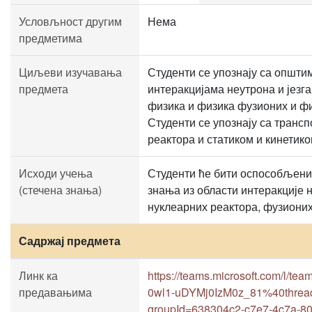
Условљност другим
Нема
предметима
Циљеви изучавања
Студенти се упознају са општи
предмета
интеракцијама неутрона и језг
физика и физика фузионих и фи
Студенти се упознају са транс
реактора и статиком и кинетик
Исходи учења
Студенти ће бити оспособљени
(стечена знања)
знања из области интеракције 
нуклеарних реактора, фузиони
Садржај предмета
Линк ка
https://teams.microsoft.com/l
предавањима
0wl1-uDYMj0IzM0z_81%40thread.
groupId=638304c2-c7e7-4c7a-80