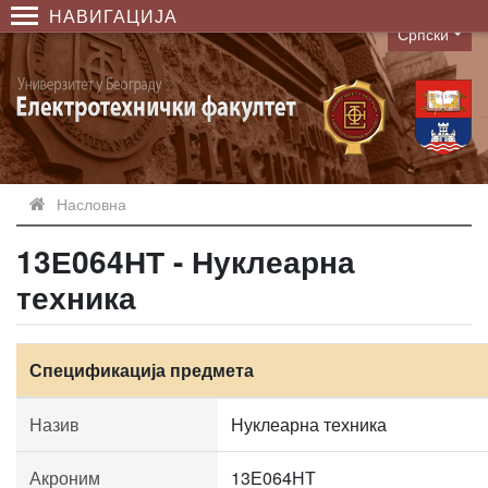
НАВИГАЦИЈА
Српски
Language
Насловна
13Е064НТ - Нуклеарна
техника
Спецификација предмета
Назив
Нуклеарна техника
Акроним
13Е064НТ