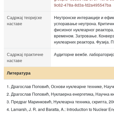
9c62-478a-8d3a-fd2a495547ba
Садржај теоријске
Неутронске интеракције и ефи
наставе
успоравање неутрона. Критичне
фисионог нуклеарног реактора
временом. Затровање. Конверз
нуклеарних реактора. Фузија. 
Садржај практичне
Аудиторне вежбе. лабораторијс
наставе
Литература
Драгослав Поповић, Основи нуклеарне технике, Науч
Драгослав Поповић, Нуклаерна енергетика, Научна к
Предраг Маринковић, Нуклеарна техника, скрипта, 20
Lamarsh, J. R. and Baratta, A.: Introduction to Nuclear En