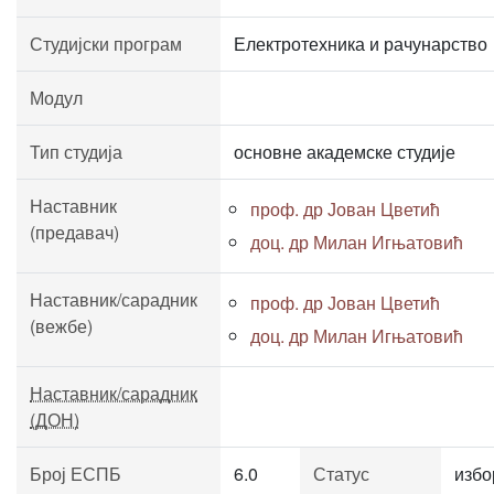
Студијски програм
Електротехника и рачунарство
Модул
Тип студија
основне академске студије
Наставник
проф. др Јован Цветић
(предавач)
доц. др Милан Игњатовић
Наставник/сарадник
проф. др Јован Цветић
(вежбе)
доц. др Милан Игњатовић
Наставник/сарадник
(ДОН)
Број ЕСПБ
6.0
Статус
избо