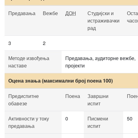
Предавања
Вежбе
ДОН
Студијски и
Оста
истраживачки
часо
рад
3
2
Методе извођења
Предавања, аудиторне вежбе,
наставе
пројекти
Оцена знања (максимални број поена 100)
Предиспитне
Поена
Завршни
Пое
обавезе
испит
Активности у току
0
Писмени
50
предавања
испит