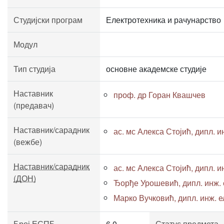
Студијски програм
Електротехника и рачунарство
Модул
Тип студија
основне академске студије
Наставник
проф. др Горан Квашчев
(предавач)
Наставник/сарадник
ас. мс Алекса Стојић, дипл. ин
(вежбе)
Наставник/сарадник
ас. мс Алекса Стојић, дипл. ин
(ДОН)
Ђорђе Урошевић, дипл. инж. е
Марко Вучковић, дипл. инж. ел
Број ЕСПБ
6.0
Статус предмета