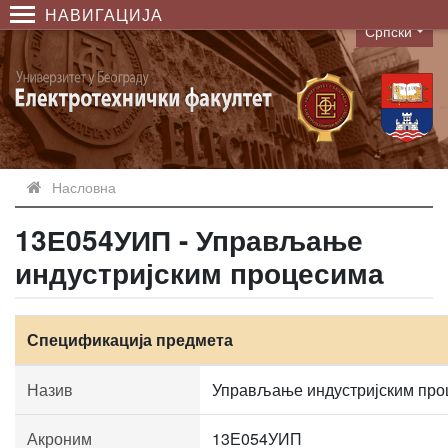
НАВИГАЦИЈА
Српски
Language
Насловна
13Е054УИП - Управљање
индустријским процесима
Спецификација предмета
Назив
Управљање индустријским про
Акроним
13Е054УИП