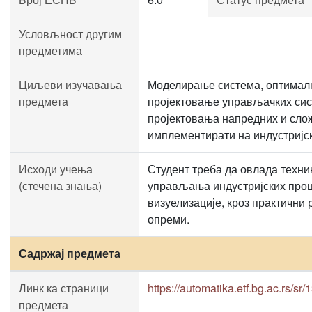
Условљност другим
предметима
Циљеви изучавања
Моделирање система, оптималн
предмета
пројектовање управљачких сис
пројектовања напредних и сло
имплементирати на индустријс
Исходи учења
Студент треба да овлада техни
(стечена знања)
управљања индустријских проц
визуелизације, кроз практични
опреми.
Садржај предмета
Линк ка страници
https://automatika.etf.bg.ac.rs/sr
предмета