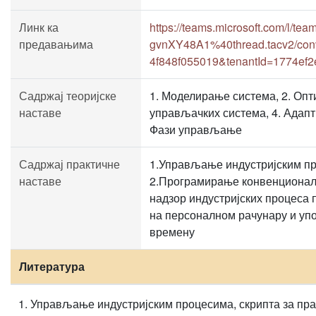
Линк ка
https://teams.microsoft.com/l
предавањима
gvnXY48A1%40thread.tacv2/conv
4f848f055019&tenantId=1774ef2
Садржај теоријске
1. Моделирање система, 2. Оп
наставе
управљачких система, 4. Адап
Фази управљање
Садржај практичне
1.Управљање индустријским п
наставе
2.Програмирaње конвенционални
надзор индустријских процеса
на персоналном рачунару и уп
времену
Литература
Управљање индустријским процесима, скрипта за пра