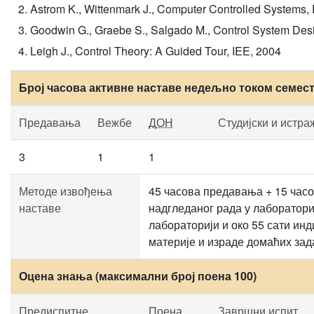
Astrom K., Wittenmark J., Computer Controlled Systems,
Goodwin G., Graebe S., Salgado M., Control System Desi
Leigh J., Control Theory: A Guided Tour, IEE, 2004
Број часова активне наставе недељно током семес
Предавања
Вежбе
ДОН
Студијски и истра
3
1
1
Методе извођења
45 часова предавања + 15 часо
наставе
надгледаног рада у лабораториј
лабораторији и око 55 сати и
материје и израде домаћих зад
Оцена знања (максимални број поена 100)
Предиспитне
Поена
Завршни испит