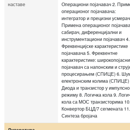
наставе
Операциони појачавач 2. Прим
операционог појачавача:
интегратор и прецизни усмерач
Примена операционог појачава
сабирач, диференцијални и
инструментациони појачавач 4.
Фреквенцијске карактеристике
појачавача 5. Фреквентне
карактеристике: широкопојасни
појачавач са напонским и стру
процесирањем (СПИЦЕ) 6. Шум
електронским колима (СПИЦЕ) 
Диода и транзистор у импулсн
режиму 8. Логичка кола 9. Логи
кола са МОС транзисторима 10
Конвертор БЦД/7 сегмената 11
Синтеза бројача
Литература