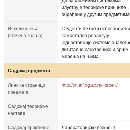
Да на физичким системима
илуструје теоријске принципе
обрађене у другим предметима
Исходи учења
Студенти ће бити оспособљени
(стечена знања)
самостално реализују
једноставније системе аналогн
дигиталне електронике и врше
мерења на њима.
Садржај предмета
Линк ка страници
http://tnt.etf.bg.ac.rs/~labe1/
предмета
Садржај теоријске
наставе
Садржај практичне
Лабораторијске вежбе: 1.