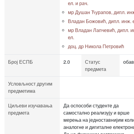
ел. и рач.
мр Душан Ћурапов, дипл. инж
Владан Божовић, дипл. инж. 
мр Владан Лапчевић, дипл. и
ел.
доц. др Никола Петровић
Број ЕСПБ
2.0
Статус
обав
предмета
Условљност другим
предметима
Циљеви изучавања
Да оспособи студенте да
предмета
самостално реализују и врше
мерења на једноставнијим кол
аналогне и дигиталне електрон