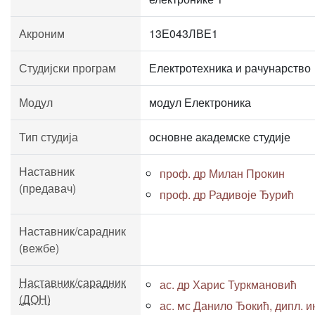
Акроним
13Е043ЛВЕ1
Студијски програм
Електротехника и рачунарство
Модул
модул Електроника
Тип студија
основне академске студије
Наставник
проф. др Милан Прокин
(предавач)
проф. др Радивоје Ђурић
Наставник/сарадник
(вежбе)
Наставник/сарадник
ас. др Харис Туркмановић
(ДОН)
ас. мс Данило Ђокић, дипл. и