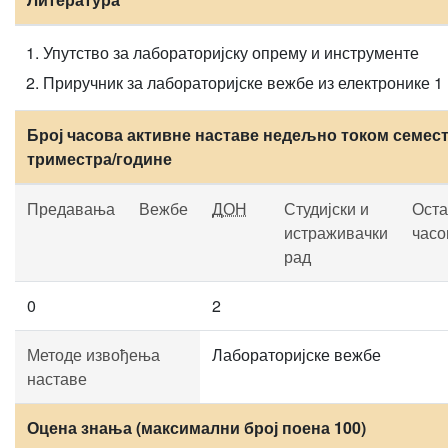
Упутство за лабораторијску опрему и инструменте
Приручник за лабораторијске вежбе из електронике 1
Број часова активне наставе недељно током семест
триместра/године
Предавања
Вежбе
ДОН
Студијски и
Оста
истраживачки
часо
рад
0
2
Методе извођења
Лабораторијске вежбе
наставе
Оцена знања (максимални број поена 100)