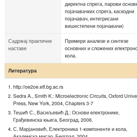
директна спрега, парови основ
појачавачких спрега, каскодни
појачавач, интегрисани
вишестепени појачавачи)
Садржај практичне
Примери анализе и синтезе
наставе
основних и сложених електрон
кола.
Литература
http://oe2oe.etf.bg.ac.rs
Sedra A., Smith K.: Microelectronic Circuits, Oxford Unive
Press, New York, 2004, Chapters 3-7
Тешић С., Васиљевић Д.: Основи електронике,
Грађевинска књига, Београд, 2006.
С. Марјановић, Електроника 1-компоненте и кола,
Академска мисао, Београд, 2004.