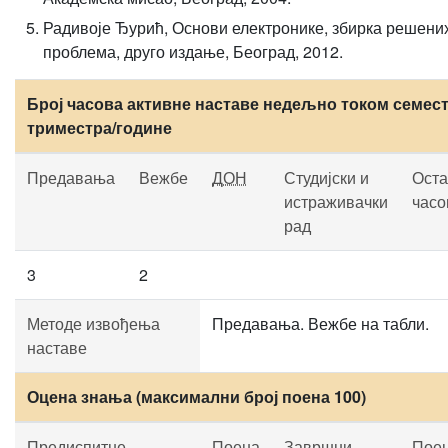
Радивоје Ђурић, Основи електронике, збирка решени
проблема, друго издање, Београд, 2012.
Број часова активне наставе недељно током семест
триместра/године
Предавања
Вежбе
ДОН
Студијски и
Оста
истраживачки
часо
рад
3
2
Методе извођења
Предавања. Вежбе на табли.
наставе
Оцена знања (максимални број поена 100)
Предиспитне
Поена
Завршни
Пое