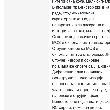
интегрисана кола, мали сигнал)
Биполарни транзистор (физика
рада, струјно-напонска
карактеристика, модел,
поларизација за дискретна и
интегрисана кола, мали сигнал)
Основне појачавачке спреге са
MOS и биполарним транзистор
Струјни извори са MOS и
биполарним транзисторима. JF
Струјни извори и основне
појачавачке спреге са JFE-ови
Диференцијални појачавач
(конструкција, поларизација,
преносна карактеристика, анал
улазне поларизационе струје,
напонски и струјни офсет).
Вишестепени појачавачи (каск
RC спрега, померач нивоа,