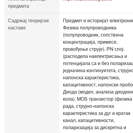
предмета
Садржај теоријске
Предмет и историјат електрони
наставе
Физика полупроводника
(полупроводник, сопствена
концентрација, примесе,
провођење струје). PN спој
(расподела наелектрисања и
потенцијала са и без поларизац
једначина континуитета, струјн
напонска карактеристика,
капацитивност, напонски пробој
Диода (модел, анализа диодни
кола). MOS транзистор (физика
рада, струјно-напонска
карактеристика за дуг и кратак
канал, капацитивности,
поларизација за дискретна и