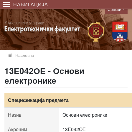
НАВИГАЦИЈА
Српски
Language
Насловна
13Е042ОЕ - Основи
електронике
Спецификација предмета
Назив
Основи електронике
Акроним
13Е042ОЕ