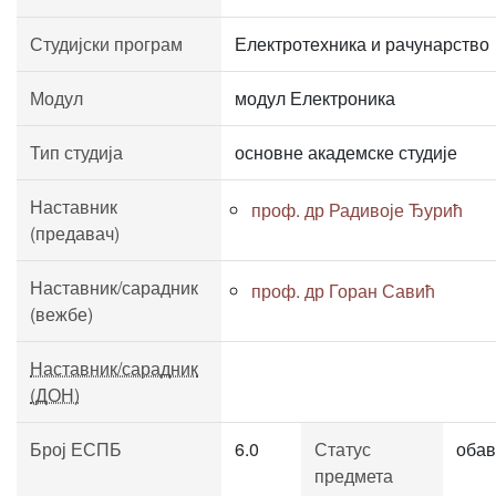
Студијски програм
Електротехника и рачунарство
Модул
модул Електроника
Тип студија
основне академске студије
Наставник
проф. др Радивоје Ђурић
(предавач)
Наставник/сарадник
проф. др Горан Савић
(вежбе)
Наставник/сарадник
(ДОН)
Број ЕСПБ
6.0
Статус
обав
предмета