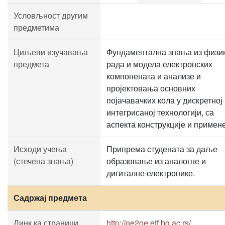
Условљност другим
предметима
Циљеви изучавања
Фундаментална знања из физи
предмета
рада и модела електронских
компонената и анализе и
пројектовања основних
појачавачких кола у дискретној
интегрисаној технологији, са
аспекта конструкције и примене
Исходи учења
Припрема студената за даље
(стечена знања)
образовање из аналогне и
дигиталне електронике.
Садржај предмета
Линк ка страници
http://oe2oe.etf.bg.ac.rs/