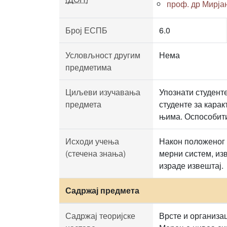
проф. др Мирја
Број ЕСПБ
6.0
Условљност другим
Нема
предметима
Циљеви изучавања
Упознати студент
предмета
студенте за кара
њима. Оспособити
Исходи учења
Након положеног 
(стечена знања)
мерни систем, из
израде извештај.
Садржај предмета
Садржај теоријске
Врсте и организа