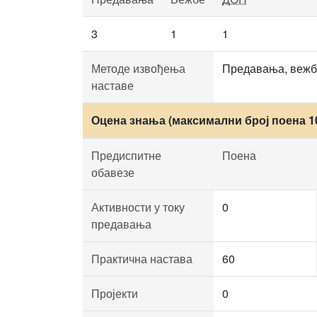
3
1
1
Методе извођења
Предавања, вежбе
наставе
Оцена знања (максимални број поена 1
Предиспитне
Поена
обавезе
Активности у току
0
предавања
Практична настава
60
Пројекти
0