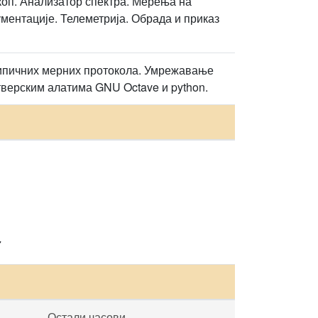
оп. Анализатор спектра. Мерења на
ентације. Телеметрија. Обрада и приказ
ипичних мерних протокола. Умрежавање
верским алатима GNU Octave и python.
7
Остали часови