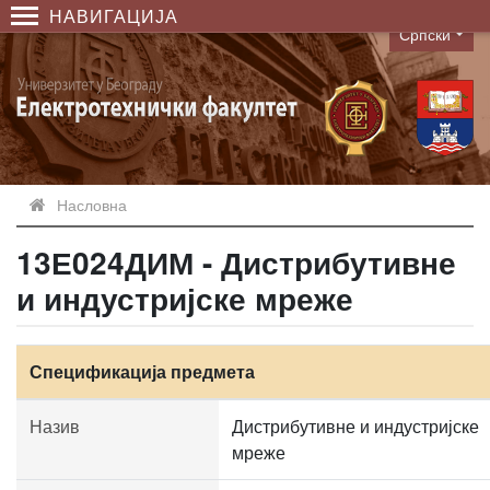
НАВИГАЦИЈА
Српски
Language
Насловна
13Е024ДИМ - Дистрибутивне
и индустријске мреже
Спецификација предмета
Назив
Дистрибутивне и индустријске
мреже