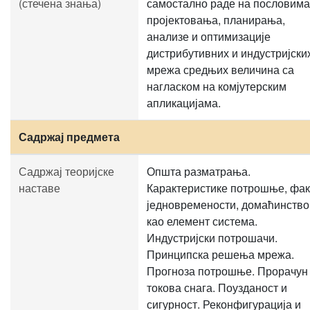
(стечена знања)
самостално раде на пословима
пројектовања, планирања,
анализе и оптимизације
дистрибутивних и индустријски
мрежа средњих величина са
нагласком на комјутерским
апликацијама.
Садржај предмета
Садржај теоријске
Општа разматрања.
наставе
Карактеристике потрошње, фак
једновремености, домаћинство
као елемент система.
Индустријски потрошачи.
Принципска решења мрежа.
Прогноза потрошње. Прорачун
токова снага. Поузданост и
сигурност. Реконфигурација и