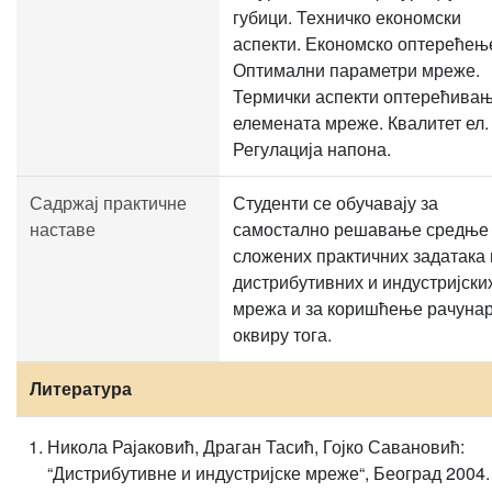
губици. Техничко економски
аспекти. Економско оптерећењ
Оптимални параметри мреже.
Термички аспекти оптерећива
елемената мреже. Квалитет ел. 
Регулација напона.
Садржај практичне
Студенти се обучавају за
наставе
самостално решавање средње
сложених практичних задатака 
дистрибутивних и индустријски
мрежа и за коришћење рачунар
оквиру тога.
Литература
Никола Рајаковић, Драган Тасић, Гојко Савановић:
“Дистрибутивне и индустријске мреже“, Београд 2004.