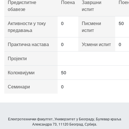
Предиспитне
Поена
Завршни
Пое
обавезе
испит
Активности у току
0
Писмени
50
предавања
испит
Практична настава
0
Усмени испит
0
Пројекти
Колоквијуми
50
Семинари
0
Електротехнички факултет, Универзитет у Београду, Булевар краља
Александра 73, 11120 Београд, Србија.