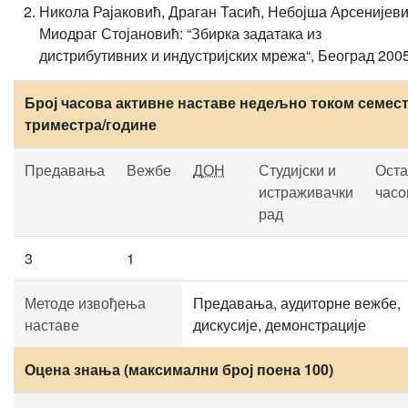
Никола Рајаковић, Драган Тасић, Небојша Арсенијеви
Миодраг Стојановић: “Збирка задатака из
дистрибутивних и индустријских мрежа“, Београд 2005
Број часова активне наставе недељно током семест
триместра/године
Предавања
Вежбе
ДОН
Студијски и
Оста
истраживачки
часо
рад
3
1
Методе извођења
Предавања, аудиторне вежбе,
наставе
дискусије, демонстрације
Оцена знања (максимални број поена 100)