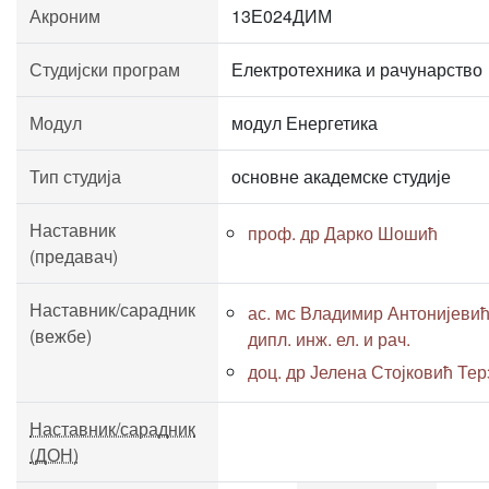
Акроним
13Е024ДИМ
Студијски програм
Електротехника и рачунарство
Модул
модул Енергетика
Тип студија
основне академске студије
Наставник
проф. др Дарко Шошић
(предавач)
Наставник/сарадник
ас. мс Владимир Антонијевић
(вежбе)
дипл. инж. ел. и рач.
доц. др Јелена Стојковић Тер
Наставник/сарадник
(ДОН)