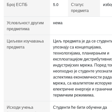
Број ЕСПБ
5.0
Статус
избо
предмета
Условљност другим
нема
предметима
Циљеви изучавања
Циљ предмета је да се студент
предмета
упознају са концепцијама,
технологијама, планирањем и
експлоатацијом дистрибутивни
индустријских мрежа. Поред то
неопходно је студенте упознати
аспектима економичности рада
мрежа, са квалитетом испоруке
електричне енергије и граничн
термичким режимима.
Исходи учења
Студенти ће бити обучени да