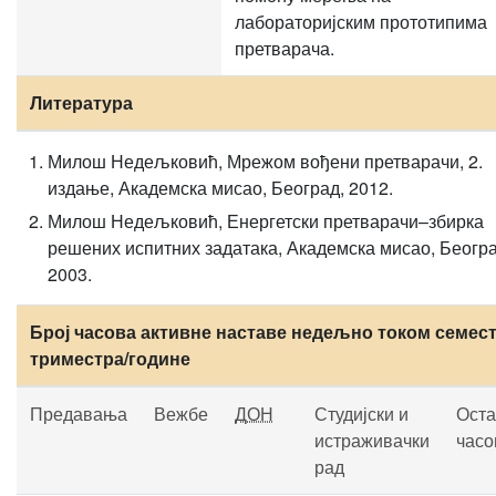
лабораторијским прототипима
претварача.
Литература
Милош Недељковић, Мрежом вођени претварачи, 2.
издање, Академска мисао, Београд, 2012.
Милош Недељковић, Енергетски претварачи–збирка
решених испитних задатака, Академска мисао, Београ
2003.
Број часова активне наставе недељно током семест
триместра/године
Предавања
Вежбе
ДОН
Студијски и
Оста
истраживачки
часо
рад