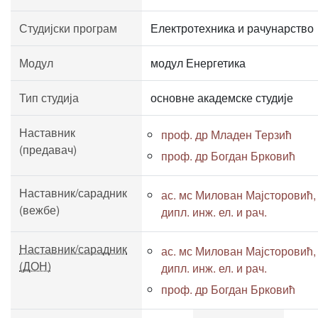
Студијски програм
Електротехника и рачунарство
Модул
модул Енергетика
Тип студија
основне академске студије
Наставник
проф. др Младен Терзић
(предавач)
проф. др Богдан Брковић
Наставник/сарадник
ас. мс Милован Мајсторовић,
(вежбе)
дипл. инж. ел. и рач.
Наставник/сарадник
ас. мс Милован Мајсторовић,
(ДОН)
дипл. инж. ел. и рач.
проф. др Богдан Брковић