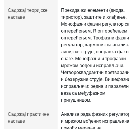
Садржај теоријске
Прекидачки елементи (диода,
наставе
тиристор), заштите и хлађење.
Монофазни фазни регулатор с
оптерећењем, R оптерећењем 
оптерећењем. Трофазни фазни
регулатор, хармонијска анализ
линијске струје, поправка факт
снаге. Монофазни и трофазни
мрежом вођени исправљачи.
Четвороквадрантни претварачи
и без кружне струје. Вишефазн
исправљачи: редна и паралелн
веза са међуфазном
пригушницом.
Садржај практичне
Aнализа рада фазних регулато
наставе
и мрежом вођених исправљач
помоћу мерења на