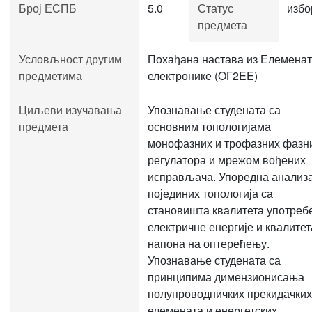
Број ЕСПБ
5.0
Статус
избо
предмета
Условљност другим
Похађана настава из Елемена
предметима
електронике (OГ2EE)
Циљеви изучавања
Упознавање студената са
предмета
основним топологијама
монофазних и трофазних фазн
регулатора и мрежом вођених
исправљача. Упоредна анализ
појединих топологија са
становишта квалитета употреб
електричне енергије и квалитет
напона на оптерећењу.
Упознавање студената са
принципима димензионисања
полупроводничких прекидачких
елемената и енергетских