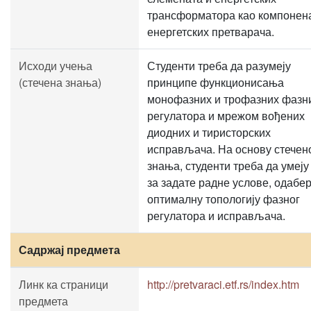
трансформатора као компонен
енергетских претварача.
Исходи учења
Студенти треба да разумеју
(стечена знања)
принципе функционисања
монофазних и трофазних фазн
регулатора и мрежом вођених
диодних и тиристорских
исправљача. На основу стечен
знања, студенти треба да умеју
за задате радне услове, одабе
оптималну топологију фазног
регулатора и исправљача.
Садржај предмета
Линк ка страници
http://pretvaraci.etf.rs/index.htm
предмета