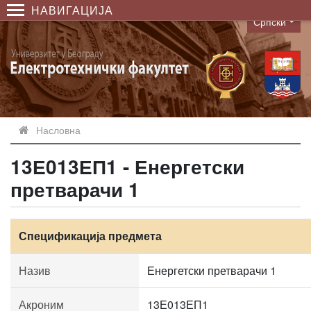
НАВИГАЦИЈА
Српски
Language
Насловна
13Е013ЕП1 - Енергетски
претварачи 1
Спецификација предмета
Назив
Енергетски претварачи 1
Акроним
13Е013ЕП1