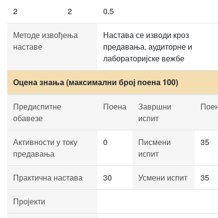
2
2
0.5
Методе извођења
Настава се изводи кроз
наставе
предавања, аудиторне и
лабораторијске вежбе
Оцена знања (максимални број поена 100)
Предиспитне
Поена
Завршни
Пое
обавезе
испит
Активности у току
0
Писмени
35
предавања
испит
Практична настава
30
Усмени испит
35
Пројекти