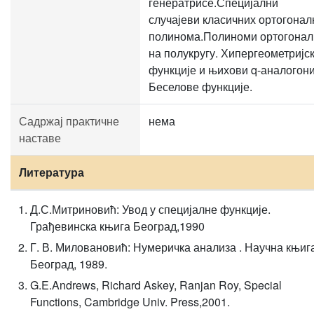
генератрисе.Специјални
случајеви класичних ортогонал
полинома.Полиноми ортогонал
на полукругу. Хипергеометријс
функције и њихови q-аналогони
Беселове функције.
Садржај практичне
нема
наставе
Литература
Д.С.Митриновић: Увод у специјалне функције.
Грађевинска књига Београд,1990
Г. В. Миловановић: Нумеричка анализа . Научна књиг
Београд, 1989.
G.E.Andrews, Richard Askey, Ranjan Roy, Special
Functions, Cambridge Univ. Press,2001.