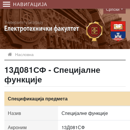
НАВИГАЦИЈА
Српски
Language
Насловна
13Д081СФ - Специјалне
функције
Спецификација предмета
Назив
Специјалне функције
Акроним
13Д081СФ