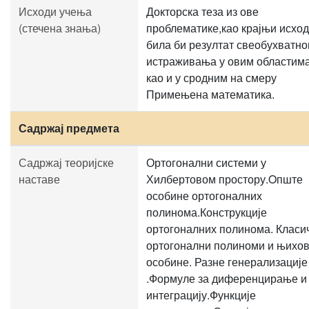
Исходи учења
Докторска теза из ове
(стечена знања)
проблематике,као крајњи исход
била би резултат свеобухватно
истраживања у овим областим
као и у сродним на смеру
Примењена математика.
Садржај предмета
Садржај теоријске
Ортогонални системи у
наставе
Хилбертовом простору.Oпште
особине ортогоналних
полинома.Конструкције
ортогоналних полинома. Класи
ортогонални полиноми и њихо
особине. Разне генерализације
.Формуле за диференцирање и
интеграцију.Функције