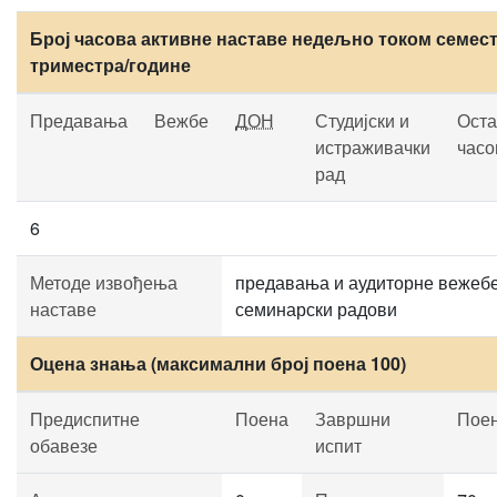
Број часова активне наставе недељно током семест
триместра/године
Предавања
Вежбе
ДОН
Студијски и
Оста
истраживачки
часо
рад
6
Методе извођења
предавања и аудиторне вежебе
наставе
семинарски радови
Оцена знања (максимални број поена 100)
Предиспитне
Поена
Завршни
Пое
обавезе
испит