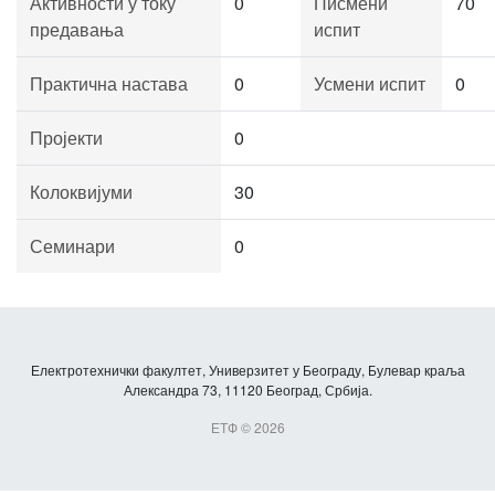
Активности у току
0
Писмени
70
предавања
испит
Практична настава
0
Усмени испит
0
Пројекти
0
Колоквијуми
30
Семинари
0
Електротехнички факултет, Универзитет у Београду, Булевар краља
Александра 73, 11120 Београд, Србија.
ЕТФ © 2026