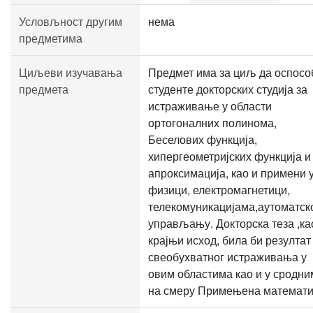
Условљност другим
нема
предметима
Циљеви изучавања
Предмет има за циљ да оспосо
предмета
студенте докторских студија за
истраживање у области
ортогоналних полинома,
Беселових функција,
хипергеометријских функција и
апроксимација, као и примени 
физици, електромагнетици,
телекомуникацијама,аутоматск
управљању. Докторска теза ,ка
крајњи исход, била би резултат
свеобухватног истраживања у
овим областима као и у сродни
на смеру Примењена математи