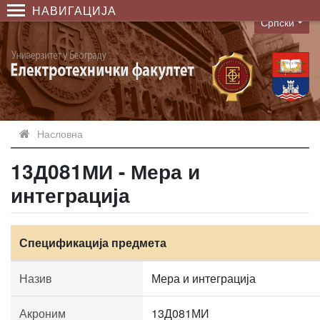
НАВИГАЦИЈА
Српски
Language
Насловна
13Д081МИ - Мера и
интеграција
Спецификација предмета
Назив
Мера и интеграција
Акроним
13Д081МИ