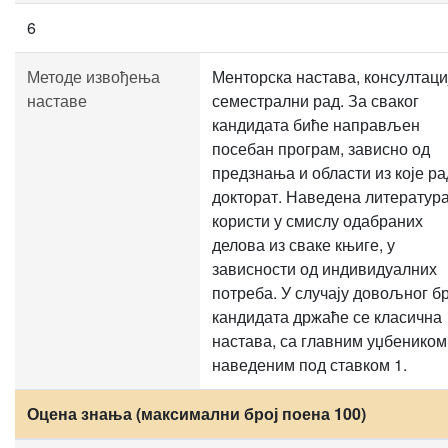
6
Методе извођења
Менторска настава, консултаци
наставе
семестрални рад. За сваког
кандидата биће направљен
посебан програм, зависно од
предзнања и области из које р
докторат. Наведена литература
користи у смислу одабраних
делова из сваке књиге, у
зависности од индивидуалних
потреба. У случају довољног б
кандидата држаће се класична
настава, са главним уџбеником
наведеним пoд ставком 1.
Оцена знања (максимални број поена 100)