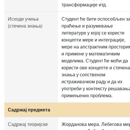
трансформације итд.
Исходи учења
Студент ће бити оспособљен з
(стечена знања)
праћење и разумевање
литературе у којој се користе
концепти мере и интеграције,
мере на апстрактним простори
и примене у математичким
моделима. Студент ће моћи да
користи ове концепте и стечена
знања у сопственом
истраживачком раду и да их
употреби у контексту решавањ
примењених проблема.
Садржај предмета
Садржај теоријске
Жорданова мера. Лебегова ме