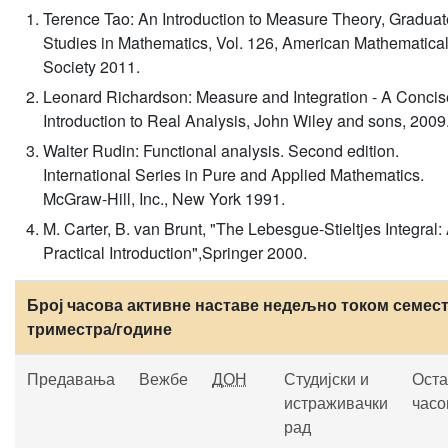
Terence Tao: An Introduction to Measure Theory, Graduat
Studies in Mathematics, Vol. 126, American Mathematica
Society 2011.
Leonard Richardson: Measure and Integration - A Concis
Introduction to Real Analysis, John Wiley and sons, 2009
Walter Rudin: Functional analysis. Second edition.
International Series in Pure and Applied Mathematics.
McGraw-Hill, Inc., New York 1991.
M. Carter, B. van Brunt, "The Lebesgue-Stieltjes Integral:
Practical Introduction",Springer 2000.
Број часова активне наставе недељно током семест
триместра/године
Предавања
Вежбе
ДОН
Студијски и
Оста
истраживачки
часо
рад