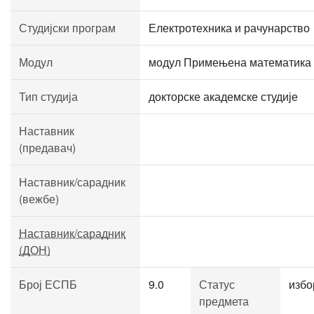
Студијски програм
Електротехника и рачунарство
Модул
модул Примењена математика
Тип студија
докторске академске студије
Наставник
(предавач)
Наставник/сарадник
(вежбе)
Наставник/сарадник
(ДОН)
Број ЕСПБ
9.0
Статус
избо
предмета