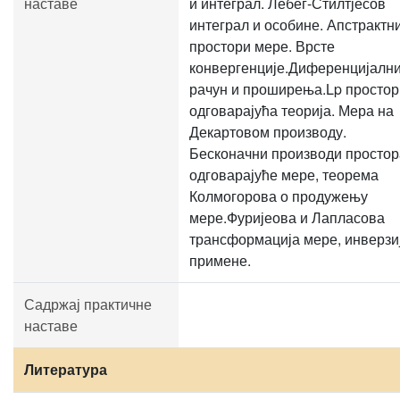
наставе
и интеграл. Лебег-Стилтјесов
интеграл и особине. Апстрактн
простори мере. Врсте
конвергенције.Диференцијалн
рачун и проширења.Lp простор
одговарајућа теорија. Мера на
Декартовом производу.
Бесконачни производи простор
одговарајуће мере, теорема
Колмогорова о продужењу
мере.Фуријеова и Лапласова
трансформација мере, инверзи
примене.
Садржај практичне
наставе
Литература