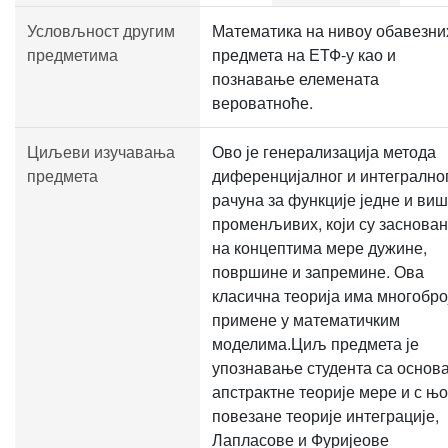
Условљност другим
Математика на нивоу обавезни
предметима
предмета на ЕТФ-у као и
познавање елемената
вероватноће.
Циљеви изучавања
Ово је генерализација метода
предмета
диференцијалног и интегрално
рачуна за функције једне и ви
променљивих, који су заснова
на концептима мере дужине,
површине и запремине. Ова
класична теорија има многобро
примене у математичким
моделима.Циљ предмета је
упознавање студента са основ
апстрактне теорије мере и с њ
повезане теорије интеграције,
Лапласове и Фуријеове