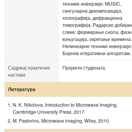
технике инверзије: MUSIC,
сингуларна декомпозиција,
xолографија, дифракциона
томографија. Радарско добија
слике: формирање снопа, фазн
коњугација, окретање времена.
Нелинеарне технике инверзије:
Борнов итеративни алгоритам.
Садржај практичне
Пројекти студената.
наставе
Литература
N. K. Nikolova, Introduction to Microwave Imaging,
Cambridge University Press, 2017.
M. Pastorino, Microwave imaging, Wiley, 2010.