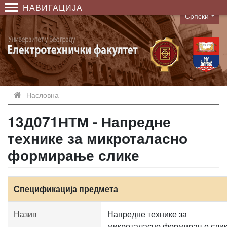
НАВИГАЦИЈА
Српски
Language
Насловна
13Д071НТМ - Напредне
технике за микроталасно
формирање слике
Спецификација предмета
Назив
Напредне технике за
микроталасно формирање сли