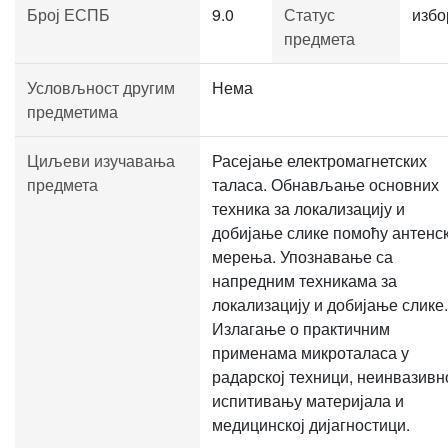
Број ЕСПБ
9.0
Статус
избо
предмета
Условљност другим
Нема
предметима
Циљеви изучавања
Расејање електромагнетских
предмета
таласа. Обнављање основних
техника за локализацију и
добијање слике помоћу антенс
мерења. Упознавање са
напредним техникама за
локализацију и добијање слике.
Излагање о практичним
применама микроталаса у
радарској техници, неинвазив
испитивању материјала и
медицинској дијагностици.