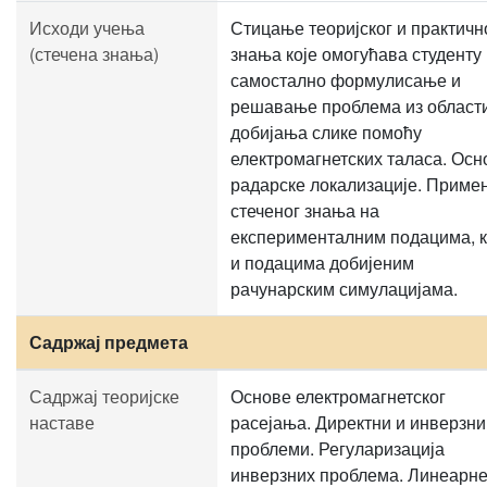
Исходи учења
Стицање теоријског и практичн
(стечена знања)
знања које омогућава студенту
самостално формулисање и
решавање проблема из област
добијања слике помоћу
електромагнетских таласа. Осн
радарске локализације. Приме
стеченог знања на
експерименталним подацима, 
и подацима добијеним
рачунарским симулацијама.
Садржај предмета
Садржај теоријске
Основе електромагнетског
наставе
расејања. Директни и инверзни
проблеми. Регуларизација
инверзних проблема. Линеарн