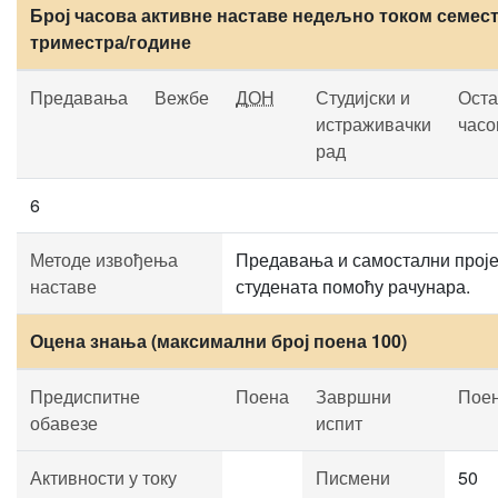
Број часова активне наставе недељно током семест
триместра/године
Предавања
Вежбе
ДОН
Студијски и
Оста
истраживачки
часо
рад
6
Методе извођења
Предавања и самостални проје
наставе
студената помоћу рачунара.
Оцена знања (максимални број поена 100)
Предиспитне
Поена
Завршни
Пое
обавезе
испит
Активности у току
Писмени
50