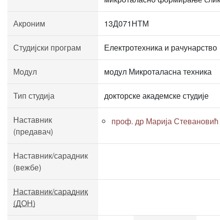
Акроним
13Д071НТМ
Студијски програм
Електротехника и рачунарство
Модул
модул Микроталасна техника
Тип студија
докторске академске студије
Наставник
проф. др Марија Стевановић
(предавач)
Наставник/сарадник
(вежбе)
Наставник/сарадник
(ДОН)