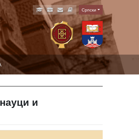
Српски
Language
А
науци и