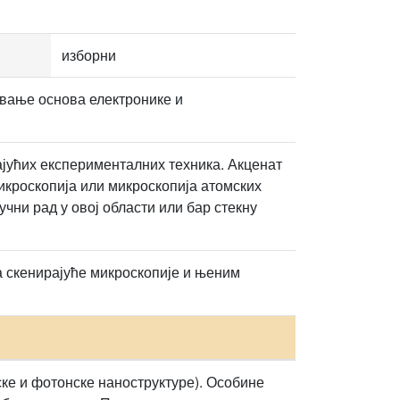
изборни
авање основа електронике и
јућих експерименталних техника. Акценат
микроскопија или микроскопија атомских
чни рад у овој области или бар стекну
а скенирајуће микроскопије и њеним
ске и фотонске наноструктуре). Особине