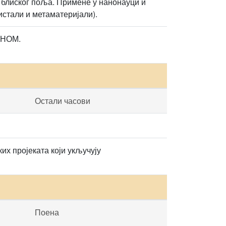
е блиског поља. Примене у нанонауци и
истали и метаматеријали).
СНОМ.
Остали часови
х пројеката који укључују
Поена