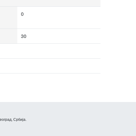
0
30
еоград, Србија.