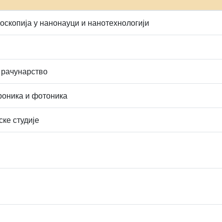
оскопија у нанонауци и нанотехнологији
 рачунарство
роника и фотоника
ске студије