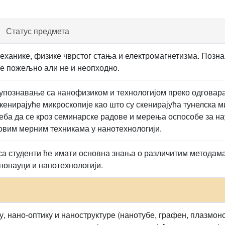
Статус предмета
еханике, физике чврстог стања и електромагнетизма. Позн
је пожељно али не и неопходно.
упознавање са нанофизиком и технологијом преко одговара
скенирајуће микроскопије као што су скенирајућа тунелска 
еба да се кроз семинарске радове и мерења оспособе за нау
овим мерним техникама у нанотехнологији.
са студенти ће имати основна знања о различитим методам
онауци и нанотехнологији.
у, нано-оптику и наноструктуре (нанотубе, графен, плазмон