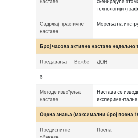
наставе
скенирајуће атом
технологији (гра
Садржај практичне
Мерења на инстр
наставе
Број часова активне наставе недељно 
Предавања
Вежбе
ДОН
6
Методе извођења
Настава се извод
наставе
експерименталне 
Оцена знања (максимални број поена 1
Предиспитне
Поена
обавезе