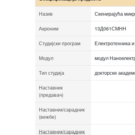
Назив
Скенирајућа микр
Акроним
13Д061СМНН
Студијски програм
Електротехника и
Модул
модул Наноелект
Тип студија
докторске академ
Наставник
(предавач)
Наставник/сарадник
(вежбе)
Наставник/сарадник