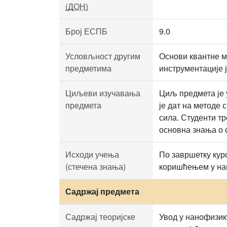
(ДОН)
Број ЕСПБ
9.0
Условљност другим
Основи квантне м
предметима
инструментације 
Циљеви изучавања
Циљ предмета је 
предмета
је дат на методе 
сила. Студенти тр
основна знања о 
Исходи учења
По завршетку кур
(стечена знања)
коришћењем у нан
Садржај предмета
Садржај теоријске
Увод у нанофизик