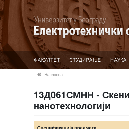
ФАКУЛТЕТ
СТУДИРАЊЕ
НАУКА
Насловна
13Д061СМНН - Скени
нанотехнологији
Спецификација предмета