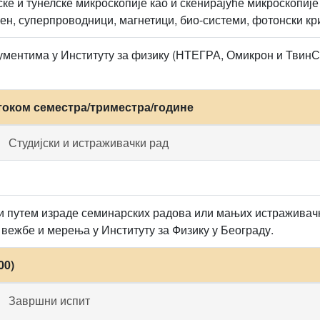
ске и тунелске микроскопије као и скенирајуће микроскопиј
фен, суперпроводници, магнетици, био-системи, фотонски кр
ументима у Институту за физику (НТЕГРА, Омикрон и Твин
током семестра/триместра/године
Студијски и истраживачки рад
и путем израде семинарских радова или мањих истраживачки
вежбе и мерења у Институту за Физику у Београду.
00)
Завршни испит