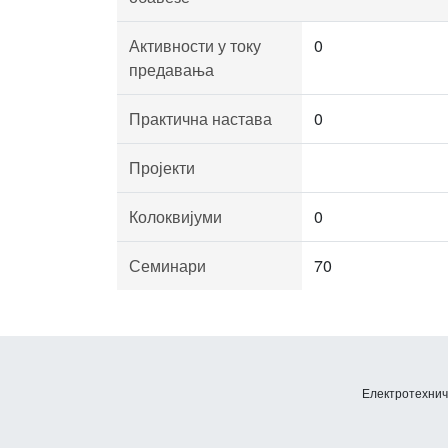
Активности у току
0
предавања
Практична настава
0
Пројекти
Колоквијуми
0
Семинари
70
Електротехничк