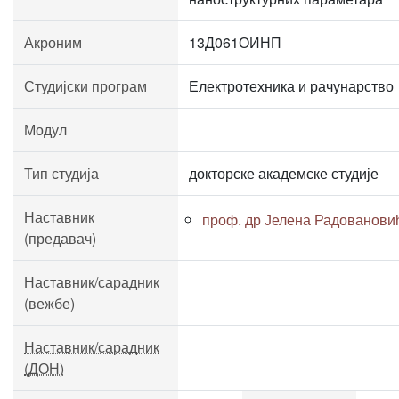
Акроним
13Д061ОИНП
Студијски програм
Електротехника и рачунарство
Модул
Тип студија
докторске академске студије
Наставник
проф. др Јелена Радованови
(предавач)
Наставник/сарадник
(вежбе)
Наставник/сарадник
(ДОН)