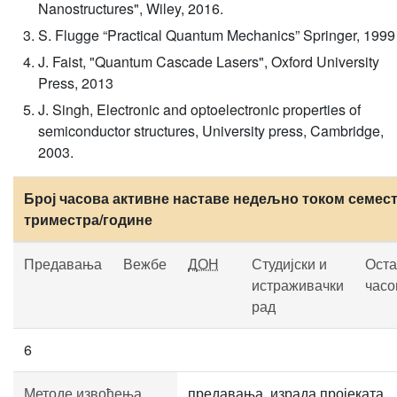
Nanostructures", Wiley, 2016.
S. Flugge “Practical Quantum Mechanics” Springer, 1999
J. Faist, "Quantum Cascade Lasers", Oxford University
Press, 2013
J. Singh, Electronic and optoelectronic properties of
semiconductor structures, University press, Cambridge,
2003.
Број часова активне наставе недељно током семест
триместра/године
Предавања
Вежбе
ДОН
Студијски и
Оста
истраживачки
часо
рад
6
Методе извођења
предавања, израда пројеката,