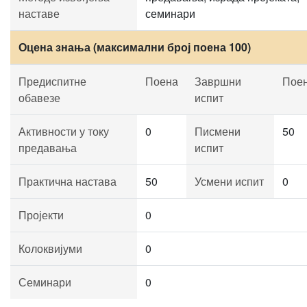
наставе
семинари
Оцена знања (максимални број поена 100)
Предиспитне
Поена
Завршни
Пое
обавезе
испит
Активности у току
0
Писмени
50
предавања
испит
Практична настава
50
Усмени испит
0
Пројекти
0
Колоквијуми
0
Семинари
0