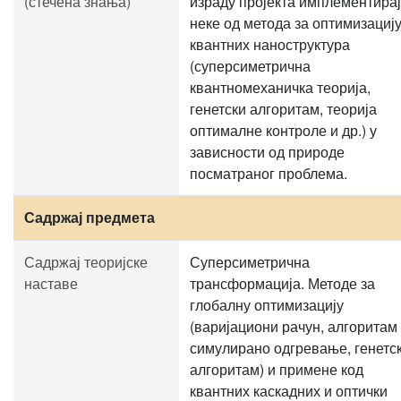
(стечена знања)
израду пројекта имплементирај
неке од метода за оптимизациј
квантних наноструктура
(суперсиметрична
квантномеханичка теорија,
генетски алгоритам, теорија
оптималне контроле и др.) у
зависности од природе
посматраног проблема.
Садржај предмета
Садржај теоријске
Суперсиметрична
наставе
трансформација. Методе за
глобалну оптимизацију
(варијациони рачун, алгоритам
симулирано одгревање, генетс
алгоритам) и примене код
квантних каскадних и оптички