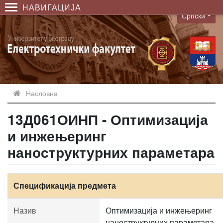
НАВИГАЦИЈА
Српски
Language
Насловна
13Д061ОИНП - Оптимизација
и инжењеринг
наноструктурних параметара
Спецификација предмета
Назив
Оптимизација и инжењеринг
наноструктурних параметара