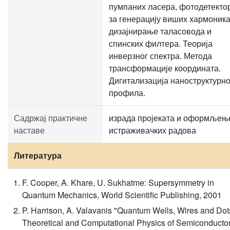
пумпаних ласера, фотодетекто
за генерацију виших хармоника
дизајнирање таласовода и
спинских филтера. Теорија
инверзног спектра. Метода
трансформације координата.
Дигитализација наноструктурно
профила.
Садржај практичне
израда пројеката и оформљењ
наставе
истраживачких радова
Литература
F. Cooper, A. Khare, U. Sukhatme: Supersymmetry in
Quantum Mechanics, World Scientific Publishing, 2001
P. Harrison, A. Valavanis "Quantum Wells, Wires and Dot
Theoretical and Computational Physics of Semiconducto