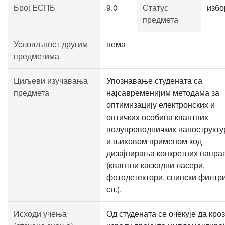
Број ЕСПБ
9.0
Статус
избо
предмета
Условљност другим
нема
предметима
Циљеви изучавања
Упознавање студената са
предмета
најсавременијим методама за
оптимизацију електронских и
оптичких особина квантних
полупроводничких нанострукту
и њиховом применом код
дизајнирања конкретних напра
(квантни каскадни ласери,
фотодетектори, спински филтри
сл.).
Исходи учења
Од студената се очекује да кроз