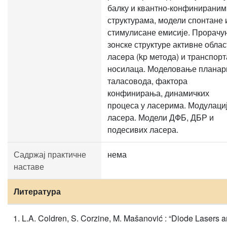
балку и квантно-конфинираним
структурама, модели спонтане 
стимулисане емисије. Прорачу
зонске структуре активне облас
ласeра (kp метода) и транспорт
носилаца. Моделовање планар
таласовода, фактора
конфинирања, динамичких
процеса у ласерима. Модулаци
ласера. Модели ДФБ, ДБР и
подесивих ласера.
Садржај практичне
нема
наставе
Литература
L.A. Coldren, S. Corzine, M. Mašanović : “Diode Lasers 