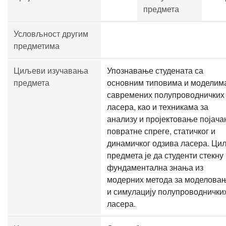
предмета
Условљност другим
предметима
Циљеви изучавања
Упознавање студената са
предмета
основним типовима и моделим
савремених полупроводничких
ласера, као и техникама за
анализу и пројектовање појача
повратне спреге, статичког и
динамичког одзива ласера. Ци
предмета је да студенти стекну
фундаментална знања из
модерних метода за моделова
и симулацију полупроводнички
ласера.