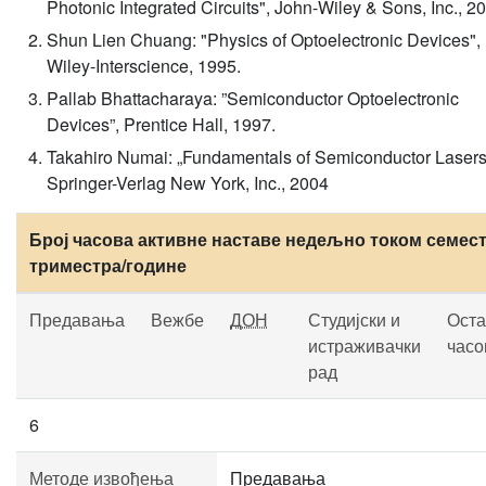
Photonic Integrated Circuits", John-Wiley & Sons, Inc., 2
Shun Lien Chuang: "Physics of Optoelectronic Devices",
Wiley-Interscience, 1995.
Pallab Bhattacharaya: ”Semiconductor Optoelectronic
Devices”, Prentice Hall, 1997.
Takahiro Numai: „Fundamentals of Semiconductor Lasers
Springer-Verlag New York, Inc., 2004
Број часова активне наставе недељно током семест
триместра/године
Предавања
Вежбе
ДОН
Студијски и
Оста
истраживачки
часо
рад
6
Методе извођења
Предавања