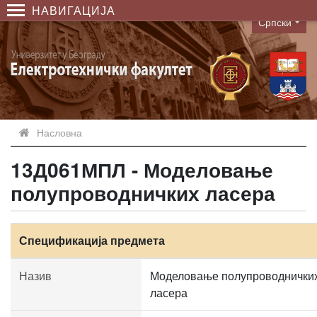
НАВИГАЦИЈА
Српски
Language
Насловна
13Д061МПЛ - Моделовање
полупроводничких ласера
Спецификација предмета
Назив
Моделовање полупроводнички
ласера