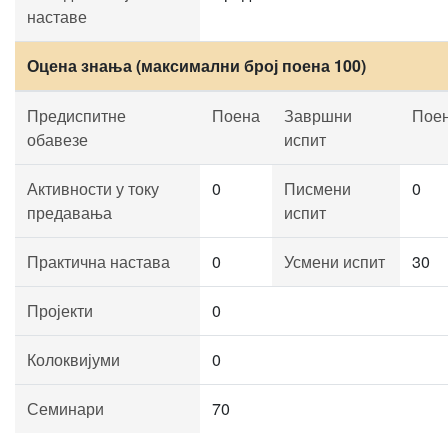
наставе
Оцена знања (максимални број поена 100)
Предиспитне
Поена
Завршни
Пое
обавезе
испит
Активности у току
0
Писмени
0
предавања
испит
Практична настава
0
Усмени испит
30
Пројекти
0
Колоквијуми
0
Семинари
70