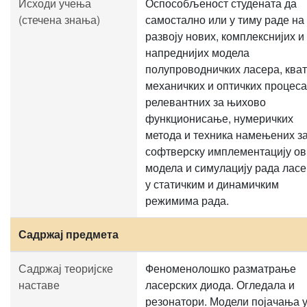
Исходи учења
Оспособљеност студената да
(стечена знања)
самостално или у тиму раде на
развоју нових, комплекснијих и
напреднијих модела
полупроводничких ласера, кват
механичких и оптичких процеса
релевантних за њихово
функционисање, нумеричких
метода и техника намењених з
софтверску имплементацију ов
модела и симулацију рада лас
у статичким и динамичким
режимима рада.
Садржај предмета
Садржај теоријске
Феноменолошко разматрање
наставе
ласерских диода. Огледала и
резонатори. Модели појачања 