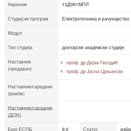
Акроним
13Д061МПЛ
Студијски програм
Електротехника и рачунарство
Модул
Тип студија
докторске академске студије
Наставник
проф. др Дејан Гвоздић
(предавач)
проф. др Јасна Црњански
Наставник/сарадник
(вежбе)
Наставник/сарадник
(ДОН)
Број ЕСПБ
9.0
Статус
избо