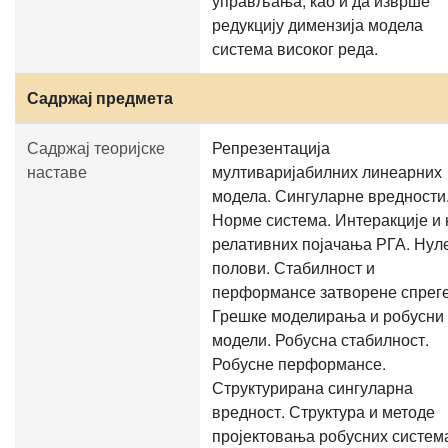
управљања, као и да изврше
редукцију димензија модела
система високог реда.
Садржај предмета
Садржај теоријске
Репрезентација
наставе
мултиваријабилних линеарних
модела. Сингуларне вредности
Норме система. Интеракције и 
релативних појачања РГА. Нул
полови. Стабилност и
перформансе затворене спреге
Грешке моделирања и робусни
модели. Робусна стабилност.
Робусне перформансе.
Структурирана сингуларна
вредност. Структура и методе
пројектовања робусних систем