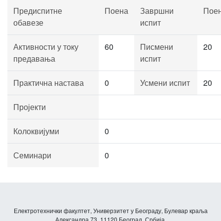
Предиспитне
Поена
Завршни
Пое
обавезе
испит
Активности у току
60
Писмени
20
предавања
испит
Практична настава
0
Усмени испит
20
Пројекти
Колоквијуми
0
Семинари
0
Електротехнички факултет, Универзитет у Београду, Булевар краља
Александра 73, 11120 Београд, Србија.