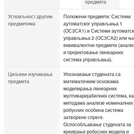
предмета
Условљност другим
Положени предмети: Системи
предметима
аутоматског управљања 1
(ОС3СА1) и Системи аутоматск
управљања 2 (ОС3СА2) или њ
еквивалентни предмети (анали
и пројектовање линеарних
система управљања).
Циљеви изучавања
Упознавање студената са
предмета
математичким основама
моделирања линеарних
мултиваријабилних система, ка
методама анализе номиналних
робусних особина система
затворене спреге.
Оспособљавање студената за
креирање робусних модела и