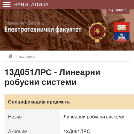
НАВИГАЦИЈА
Српски
Language
Насловна
13Д051ЛРС - Линеарни
робусни системи
Спецификација предмета
Назив
Линеарни робусни системи
Акроним
13Д051ЛРС