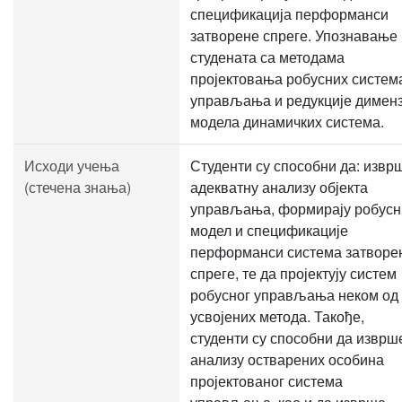
спецификација перформанси
затворене спреге. Упознавање
студената са методама
пројектовања робусних систем
управљања и редукције дименз
модела динамичких система.
Исходи учења
Студенти су способни да: извр
(стечена знања)
адекватну анализу објекта
управљања, формирају робусн
модел и спецификације
перформанси система затворе
спреге, те да пројектују систем
робусног управљања неком од
усвојених метода. Такође,
студенти су способни да изврш
анализу остварених особина
пројектованог система