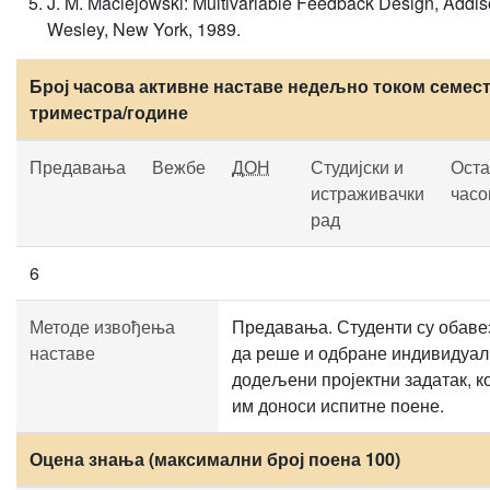
J. M. Maciejowski: Multivariable Feedback Design, Addis
Wesley, New York, 1989.
Број часова активне наставе недељно током семест
триместра/године
Предавања
Вежбе
ДОН
Студијски и
Оста
истраживачки
часо
рад
6
Методе извођења
Предавања. Студенти су обаве
наставе
да реше и одбране индивидуа
додељени пројектни задатак, к
им доноси испитне поене.
Оцена знања (максимални број поена 100)