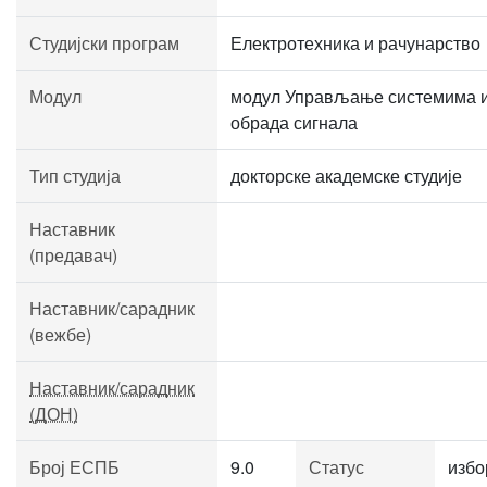
Студијски програм
Електротехника и рачунарство
Модул
модул Управљање системима 
обрада сигнала
Тип студија
докторске академске студије
Наставник
(предавач)
Наставник/сарадник
(вежбе)
Наставник/сарадник
(ДОН)
Број ЕСПБ
9.0
Статус
избо