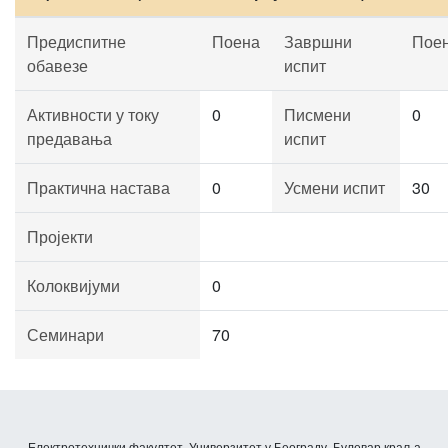
Предиспитне
Поена
Завршни
Пое
обавезе
испит
Активности у току
0
Писмени
0
предавања
испит
Практична настава
0
Усмени испит
30
Пројекти
Колоквијуми
0
Семинари
70
Електротехнички факултет, Универзитет у Београду, Булевар краља