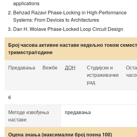
applications
Behzad Razavi Phase-Locking in High-Performance
Systems: From Devices to Architectures
Dan H. Wolave Phase-Locked Loop Circuit Design
Број часова активне наставе недељно током семест
триместра/године
Предавања
Вежбе
ДОН
Студијски и
Оста
истраживачки
часо
рад
6
Методе извођења
предавања
наставе
Оцена знања (максимални број поена 100)