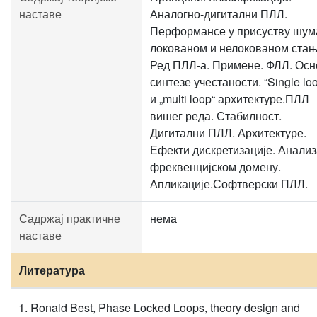
наставе
Аналогно-дигитални ПЛЛ.
Перформансе у присуству шум
локованом и нелокованом стањ
Ред ПЛЛ-а. Примене. ФЛЛ. Осн
синтезе учестаности. “Single lo
и „multi loop“ архитектуре.ПЛЛ
вишег реда. Стабилност.
Дигитални ПЛЛ. Архитектуре.
Ефекти дискретизације. Анализ
фреквенцијском домену.
Апликације.Софтверски ПЛЛ.
Садржај практичне
нема
наставе
Литература
Ronald Best, Phase Locked Loops, theory design and