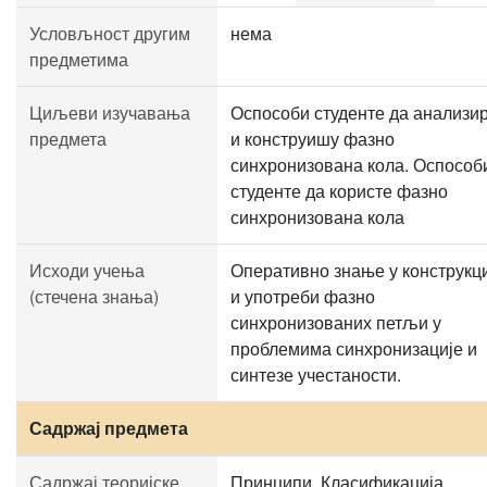
Условљност другим
нема
предметима
Циљеви изучавања
Оспособи студенте да анализир
предмета
и конструишу фазно
синхронизована кола. Оспособ
студенте да користе фазно
синхронизована кола
Исходи учења
Оперативно знање у конструкц
(стечена знања)
и употреби фазно
синхронизованих петљи у
проблемима синхронизације и
синтезе учестаности.
Садржај предмета
Садржај теоријске
Принципи. Класификација.