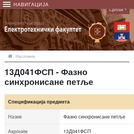
НАВИГАЦИЈА
Српски
Language
Насловна
13Д041ФСП - Фазно
синхронисане петље
Спецификација предмета
Назив
Фазно синхронисане петље
Акроним
13Д041ФСП