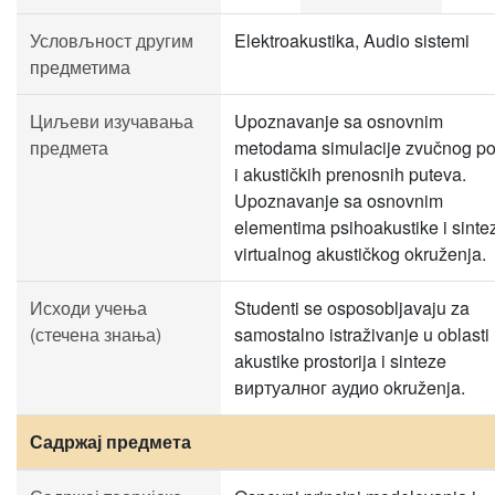
Условљност другим
Elektroakustika, Audio sistemi
предметима
Циљеви изучавања
Upoznavanje sa osnovnim
предмета
metodama simulacije zvučnog po
i akustičkih prenosnih puteva.
Upoznavanje sa osnovnim
elementima psihoakustike i sinte
virtualnog akustičkog okruženja.
Исходи учења
Studenti se osposobljavaju za
(стечена знања)
samostalno istraživanje u oblasti
akustike prostorija i sinteze
виртуалног аудио okruženja.
Садржај предмета