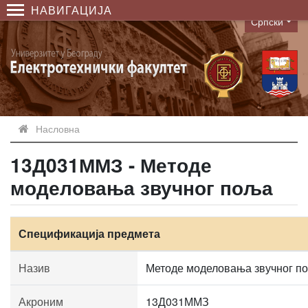
НАВИГАЦИЈА
Српски
Language
Насловна
13Д031ММЗ - Методе
моделовања звучног поља
Спецификација предмета
Назив
Методе моделовања звучног п
Акроним
13Д031ММЗ