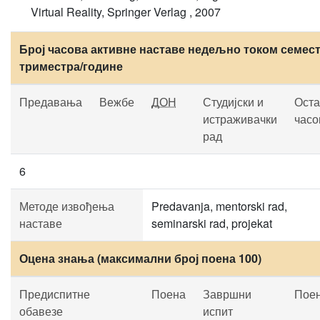
Virtual Reality, Springer Verlag , 2007
Број часова активне наставе недељно током семест
триместра/године
Предавања
Вежбе
ДОН
Студијски и
Оста
истраживачки
часо
рад
6
Методе извођења
Predavanja, mentorski rad,
наставе
seminarski rad, projekat
Оцена знања (максимални број поена 100)
Предиспитне
Поена
Завршни
Пое
обавезе
испит