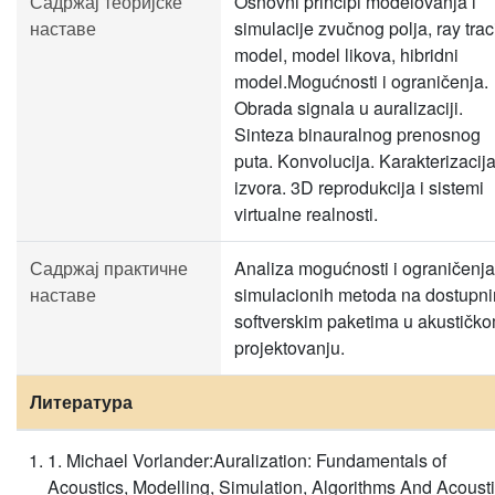
Садржај теоријске
Osnovni principi modelovanja i
наставе
simulacije zvučnog polja, ray tra
model, model likova, hibridni
model.Mogućnosti i ograničenja.
Obrada signala u auralizaciji.
Sinteza binauralnog prenosnog
puta. Konvolucija. Karakterizacij
izvora. 3D reprodukcija i sistemi
virtualne realnosti.
Садржај практичне
Analiza mogućnosti i ograničenja
наставе
simulacionih metoda na dostupn
softverskim paketima u akustičk
projektovanju.
Литература
1. Michael Vorlander:Auralization: Fundamentals of
Acoustics, Modelling, Simulation, Algorithms And Acoust