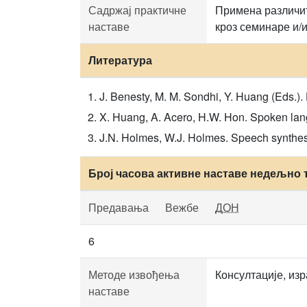
Садржај практичне
Примена различит
наставе
кроз семинаре и/и
Литература
J. Benesty, M. M. Sondhi, Y. Huang (Eds.)
X. Huang, A. Acero, H.W. Hon. Spoken lang
J.N. Holmes, W.J. Holmes. Speech synthesi
Број часова активне наставе недељно 
Предавања
Вежбе
ДОН
6
Методе извођења
Консултације, изр
наставе