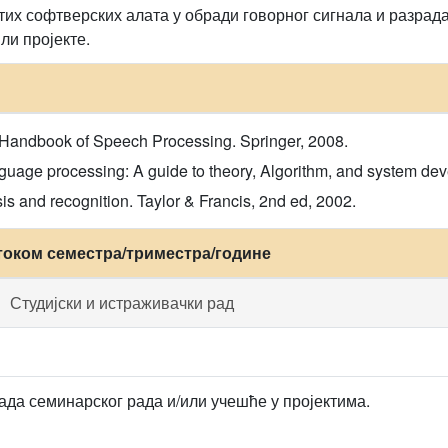
их софтверских алата у обради говорног сигнала и разрада
ли пројекте.
. Handbook of Speech Processing. Springer, 2008.
uage processing: A guide to theory, Algorithm, and system deve
s and recognition. Taylor & Francis, 2nd ed, 2002.
током семестра/триместра/године
Студијски и истраживачки рад
ада семинарског рада и/или учешће у пројектима.