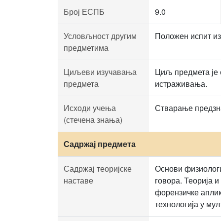
Број ЕСПБ
9.0
Условљност другим
Положен испит из
предметима
Циљеви изучавања
Циљ предмета је 
предмета
истраживања.
Исходи учења
Стварање предзна
(стечена знања)
Садржај предмета
Садржај теоријске
Основи физиологи
наставе
говора. Теорија и
форензичке аплик
технологија у му