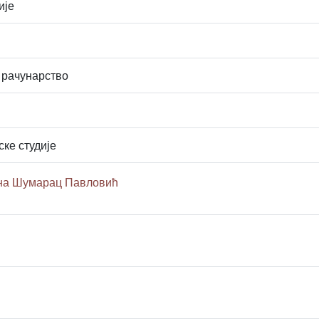
ије
 рачунарство
ске студије
ана Шумарац Павловић