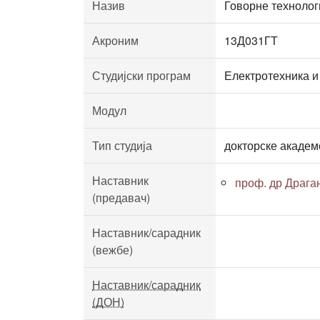
Назив
Говорне технолог
Акроним
13Д031ГТ
Студијски програм
Електротехника и
Модул
Тип студија
докторске академ
Наставник
проф. др Драг
(предавач)
Наставник/сарадник
(вежбе)
Наставник/сарадник
(ДОН)