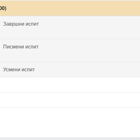
00)
Завршни испит
Писмени испит
Усмени испит