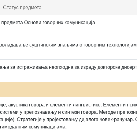
Статус предмета
 предмета Основи говорних комуникација
овладавање суштинским знањима о говорним технологијам
ња за истраживања неопходна за израду докторске дисерт
је, акустикa говора и елементи лингвистике. Елементи псих
 системи у препознавању и синтези говора. Методе препозн
ације). Стратегије у пројектовању дијалога човек-рачунар
лтимодалним комуникацијама.