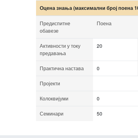
Оцена знања (максимални број поена 1
Предиспитне
Поена
обавезе
Активности у току
20
предавања
Практична настава
0
Пројекти
Колоквијуми
0
Семинари
50