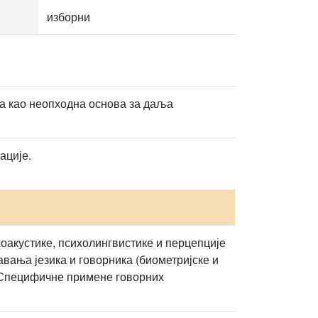
изборни
а као неопходна основа за даља
ације.
оакустике, психолингвистике и перцепције
авања језика и говорника (биометријске и
. Специфичне примене говорних