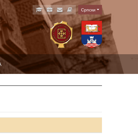
Српски
Language
А