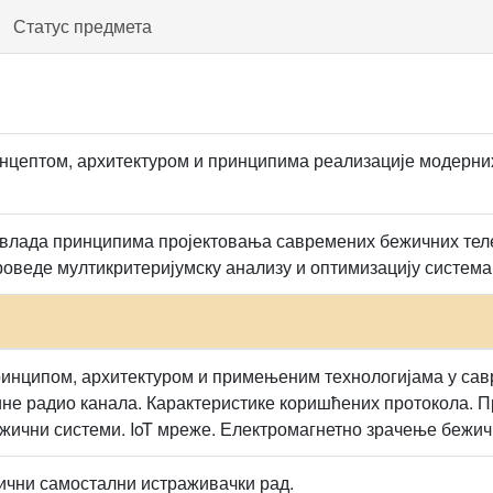
Статус предмета
нцептом, архитектуром и принципима реализације модерни
 влада принципима пројектовања савремених бежичних теле
роведе мултикритеријумску анализу и оптимизацију система
ринципом, архитектуром и примењеним технологијама у с
не радио канала. Карактеристике коришћених протокола. П
ежични системи. IoT мреже. Електромагнетно зрачење бежи
тични самостални истраживачки рад.