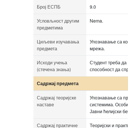
Број ЕСПБ
9.0
Условљност другим
Nema.
предметима
Циљеви изучавања
Упознавање са ко
предмета
мрежа.
Исходи учења
Студент треба да
(стечена знања)
способност да сп
Садржај предмета
Садржај теоријске
Упознавање са п
наставе
системима. Особи
Јавни ћелијски б
Садржај практичне
Теоријски и прак