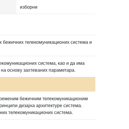
изборни
х бежичних телекомуникационих система и
комуникационих система, као и да има
 на основу захтеваних параметара.
авременим бежичним телекомуникационим
ринципи дизајна архитектуре система.
чних телекомуникационих система.