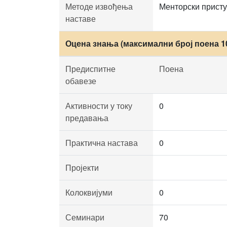
Методе извођења
Менторски присту
наставе
Оцена знања (максимални број поена 1
Предиспитне
Поена
обавезе
Активности у току
0
предавања
Практична настава
0
Пројекти
Колоквијуми
0
Семинари
70