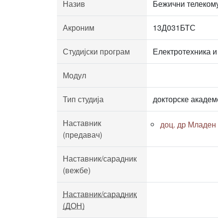
Назив
Бежични телеком
Акроним
13Д031БТС
Студијски програм
Електротехника и
Модул
Тип студија
докторске академ
Наставник
доц. др Младен
(предавач)
Наставник/сарадник
(вежбе)
Наставник/сарадник
(ДОН)