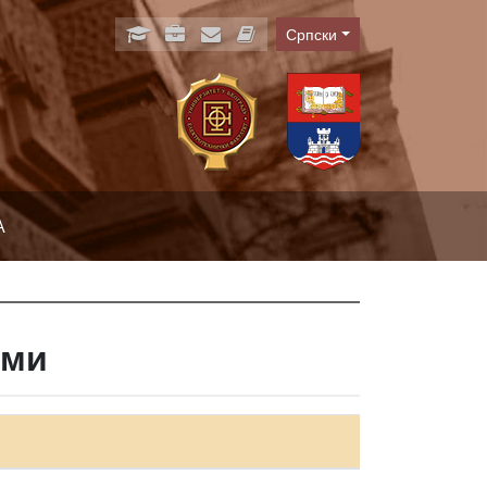
Српски
Language
А
еми