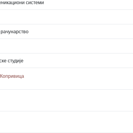
уникациони системи
 рачунарство
ске студије
 Копривица