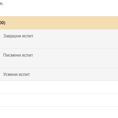
п.
00)
Завршни испит
Писмени испит
Усмени испит