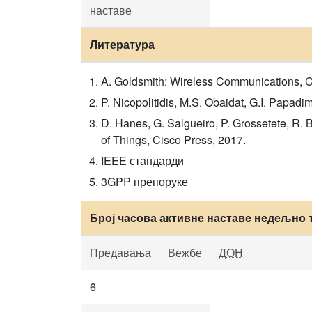
наставе
Литература
A. Goldsmith: Wireless Communications, C
P. Nicopolitidis, M.S. Obaidat, G.I. Papad
D. Hanes, G. Salgueiro, P. Grossetete, R. 
of Things, Cisco Press, 2017.
IEEE стандарди
3GPP препоруке
Број часова активне наставе недељно 
Предавања
Вежбе
ДОН
6