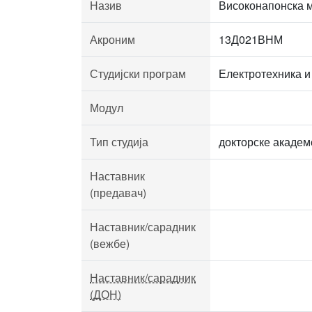
Назив
Високонапонска 
Акроним
13Д021ВНМ
Студијски програм
Електротехника и
Модул
Тип студија
докторске академ
Наставник
(предавач)
Наставник/сарадник
(вежбе)
Наставник/сарадник
(ДОН)