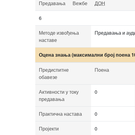
Предавања
Вежбе
ДОН
6
Методе извођења
Предавања и ауд
наставе
Оцена знања (максимални број поена 1
Предиспитне
Поена
обавезе
Активности у току
0
предавања
Практична настава
0
Пројекти
0