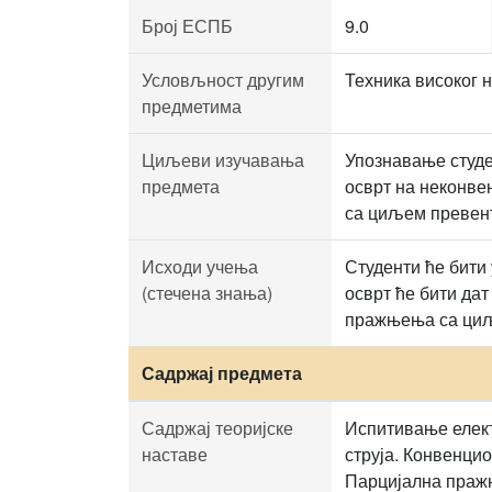
Број ЕСПБ
9.0
Условљност другим
Техника високог 
предметима
Циљеви изучавања
Упознавање студе
предмета
осврт на неконве
са циљем превент
Исходи учења
Студенти ће бити
(стечена знања)
осврт ће бити да
пражњења са циље
Садржај предмета
Садржај теоријске
Испитивање елект
наставе
струја. Конвенци
Парцијална пражњ