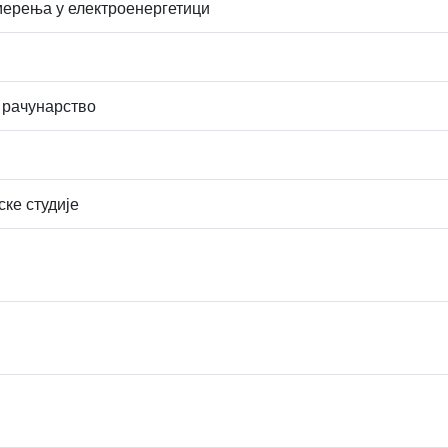
мерења у електроенергетици
 рачунарство
ске студије