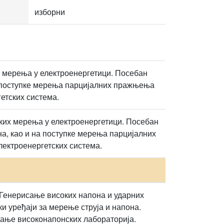
изборни
 мерења у електроенергетици. Посебан
а поступке мерења парцијалних пражњења
етских система.
ких мерења у електроенергетици. Посебан
а, као и на поступке мерења парцијалних
ектроенергетских система.
 Генерисање високих напона и ударних
 уређаји за мерење струја и напона.
рање високонапонских лабораторија.