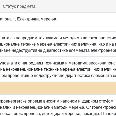
Статус предмета
напона 1, Електрична мерења.
ната са напредним техникама и методима високонапонских
нционалне технике мерења електричних величина, као и н
ивне недеструктивне дијагностике елемената електроенерг
 упознати о напредним техникама и методима високонапонс
т на неконвенционалне технике мерења електричних величин
м превентивне недеструктивне дијагностике елемената ел
роенергетске опреме високим напоном и ударном струјом.
онални и неконвенционални методи мерења. Оптоелектронски
ења - опис процеса, детекција и мерење, локација. Плани