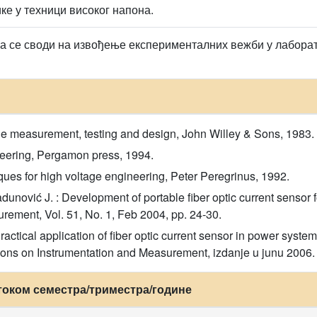
ке у техници високог напона.
а се своди на извођење експерименталних вежби у лаборато
age measurement, testing and design, John Willey & Sons, 1983.
ineering, Pergamon press, 1994.
iques for high voltage engineering, Peter Peregrinus, 1992.
 Radunović J. : Development of portable fiber optic current senso
rement, Vol. 51, No. 1, Feb 2004, pp. 24-30.
 Practical application of fiber optic current sensor in power sy
ions on Instrumentation and Measurement, izdanje u junu 2006.
током семестра/триместра/године