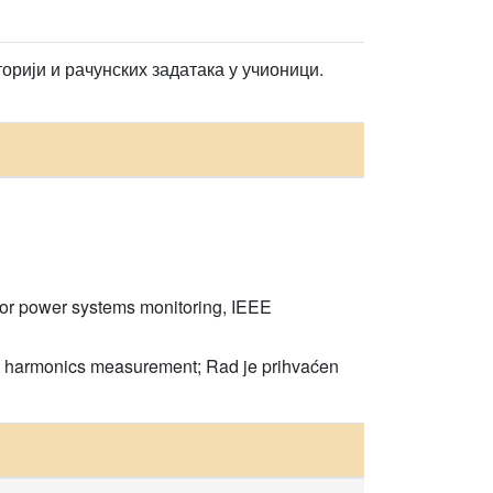
рији и рачунских задатака у учионици.
r for power systems monitoring, IEEE
stem harmonics measurement; Rad je prihvaćen