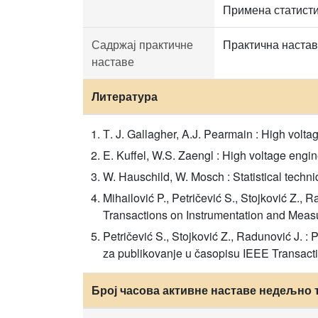
Примена статисти
Садржај практичне
Практична настав
наставе
Литература
Т. J. Gallagher, A.J. Pearmain : High volt
E. Kuffel, W.S. Zaengl : High voltage eng
W. Hauschild, W. Mosch : Statistical techn
Mihailović P., Petričević S., Stojković Z.,
Transactions on Instrumentation and Measu
Petričević S., Stojković Z., Radunović J. :
za publikovanje u časopisu IEEE Transact
Број часова активне наставе недељно 