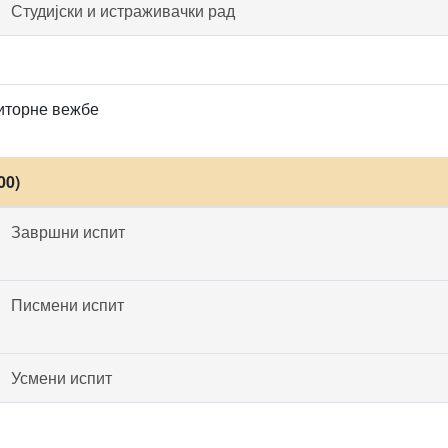
Студијски и истраживачки рад
иторне вежбе
00)
Завршни испит
Писмени испит
Усмени испит