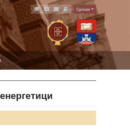
Српски
Language
А
оенергетици