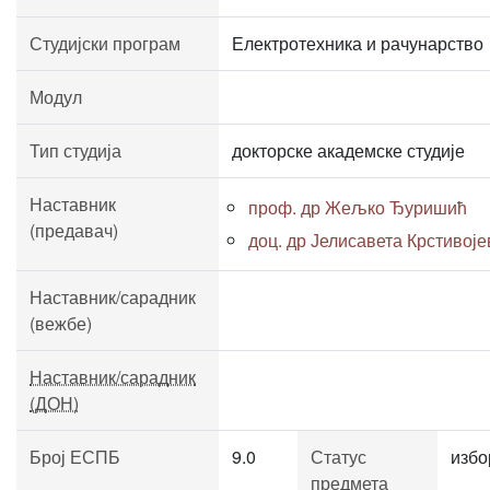
Студијски програм
Електротехника и рачунарство
Модул
Тип студија
докторске академске студије
Наставник
проф. др Жељко Ђуришић
(предавач)
доц. др Јелисавета Крстивој
Наставник/сарадник
(вежбе)
Наставник/сарадник
(ДОН)
Број ЕСПБ
9.0
Статус
избо
предмета