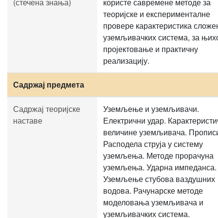
(стечена знања)
користе савремене методе за
теоријске и експерименталне
провере карактеристика сложе
уземљивачких система, за њих
пројектовање и практичну
реализацију.
Садржај предмета
Садржај теоријске
Уземљење и уземљивачи.
наставе
Електрични удар. Карактеристи
величине уземљивача. Пропис
Расподела струја у систему
уземљења. Методе прорачуна
уземљења. Ударна импеданса.
Уземљење стубова ваздушних
водова. Рачунарске методе
моделовања уземљивача и
уземљивачких система.