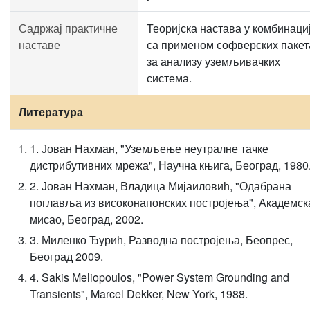
Садржај практичне
Теоријска настава у комбинаци
наставе
са применом софверских пакет
за анализу уземљивачких
система.
Литература
1. Јован Нахман, "Уземљење неутралне тачке
дистрибутивних мрежа", Научна књига, Београд, 1980
2. Јован Нахман, Владица Мијаиловић, "Одабрана
поглавља из високонапонских постројења", Академск
мисао, Београд, 2002.
3. Миленко Ђурић, Разводна постројења, Беопрес,
Београд 2009.
4. Sakis Meliopoulos, "Power System Grounding and
Transients", Marcel Dekker, New York, 1988.