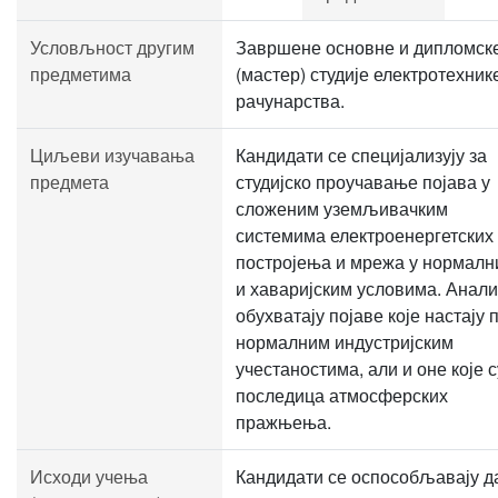
Условљност другим
Завршене основне и дипломск
предметима
(мастер) студије електротехник
рачунарства.
Циљеви изучавања
Кандидати се специјализују за
предмета
студијско проучавање појава у
сложеним уземљивачким
системима електроенергетских
постројења и мрежа у нормал
и хаваријским условима. Анали
обухватају појаве које настају 
нормалним индустријским
учестаностима, али и оне које с
последица атмосферских
пражњења.
Исходи учења
Кандидати се оспособљавају д