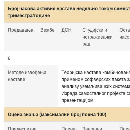
Број часова активне наставе недељно током семест
триместра/године
Предавања
Вежбе
ДОН
Студијски и
Оста
истраживачки
часо
рад
6
Методе извођења
Теоријска настава комбинован
наставе
применом софверских пакета з
анализу уземљивачких система
Израда самосталног пројекта с
презентацијом.
Оцена знања (максимални број поена 100)
Предиспитне
Поена
Завршни
Пое