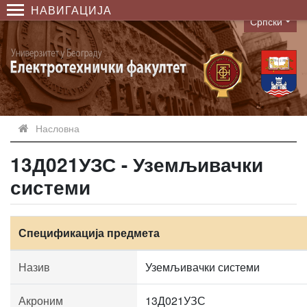
НАВИГАЦИЈА
Српски
Language
Насловна
13Д021УЗС - Уземљивачки
системи
Спецификација предмета
Назив
Уземљивачки системи
Акроним
13Д021УЗС