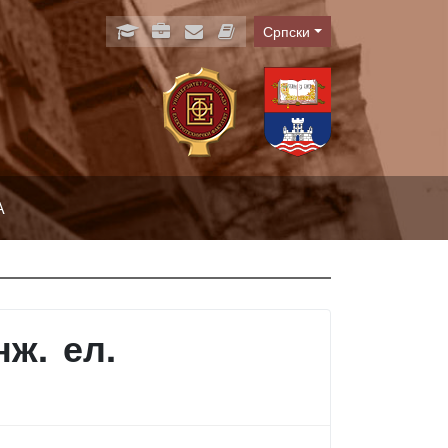
Српски
Language
А
ж. ел.