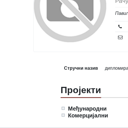
Рачу
Павиљ
Стручни назив
дипломира
Пројекти
Међународни
Комерцијални