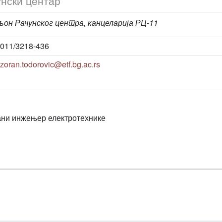
нски центар
он Рачунског центра, канцеларија РЦ-11
011/3218-436
zoran.todorovic@etf.bg.ac.rs
ни инжењер електротехнике