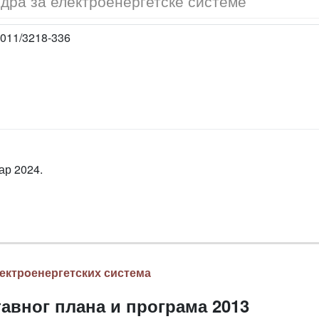
дра за електроенергетске системе
011/3218-336
ар 2024.
ектрoенергетских система
авног плана и програма 2013