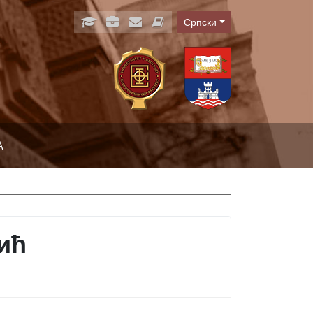
Српски
Language
А
ић