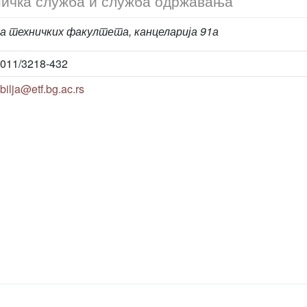
ичка служба и служба одржавања
а техничких факултета, канцеларија 91а
011/3218-432
bilja@etf.bg.ac.rs