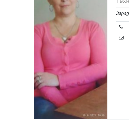
Техн
Зград