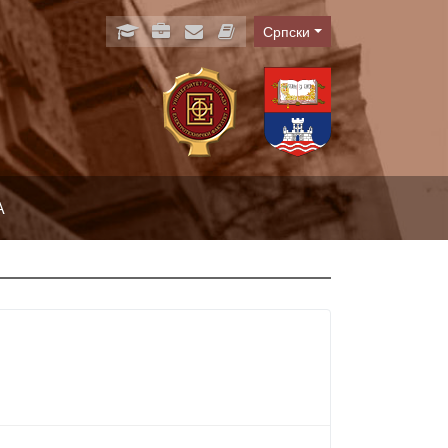
Српски
Language
А