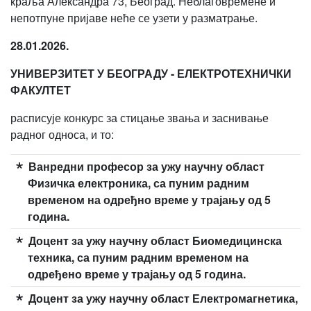
краља Александра 73, Београд. Неблаговремене и
непотпуне пријаве неће се узети у разматрање.
28.01.2026.
УНИВЕРЗИТЕТ У БЕОГРАДУ - ЕЛЕКТРОТЕХНИЧКИ
ФАКУЛТЕТ
расписује конкурс за стицање звања и заснивање
радног односа, и то:
Ванредни професор за ужу научну област
Физичка електроника
, са пуним радним
временом на одређно време у трајању од 5
година.
Доцент за ужу научну област Биомедицинска
техника, са пуним радним временом на
одређено време у трајању од 5 година.
Доцент за ужу научну област Електромагнетика,