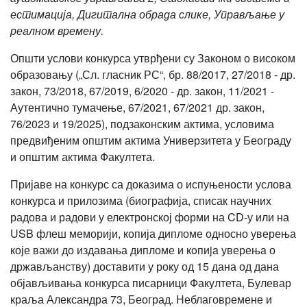
естимација, Дигитална обрада слике, Управљање у
реалном времену.
Општи услови конкурса утврђени су Законом о високом
образовању („Сл. гласник РС“, бр. 88/2017, 27/2018 - др.
закон, 73/2018, 67/2019, 6/2020 - др. закон, 11/2021 -
Аутентично тумачење, 67/2021, 67/2021 др. закон,
76/2023 и 19/2025), подзаконским актима, условима
предвиђеним општим актима Универзитета у Београду
и општим актима Факултета.
Пријаве на конкурс са доказима о испуњености услова
конкурса и прилозима (биографија, списак научних
радова и радови у електронској форми на CD-у или на
USB флеш меморији, копија дипломе односно уверења
које важи до издавања дипломе и кoпиja уверењa о
држављанству) доставити у року од 15 дана од дана
објављивања конкурса писарници Факултета, Булевар
краља Александра 73, Београд. Неблаговремене и