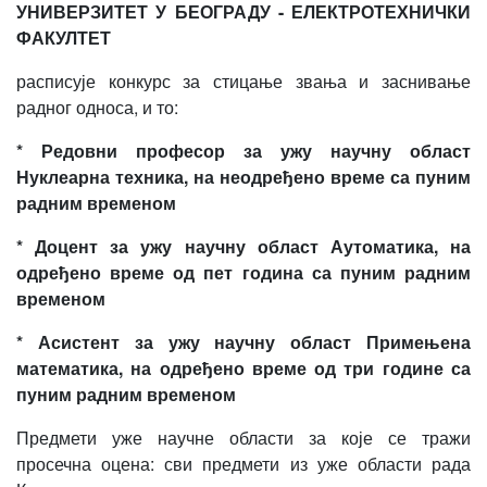
УНИВЕРЗИТЕТ У БЕОГРАДУ - ЕЛЕКТРОТЕХНИЧКИ
ФАКУЛТЕТ
расписује конкурс за стицање звања и заснивање
радног односа, и то:
* Редовни професор
за ужу научну област
Нуклеарна техника
,
на неодређено време
са пуним
радним временом
* Доцент за ужу научну област Аутоматика
,
на
одређено време од пет година
са пуним радним
временом
* Асистент за ужу научну област Примењена
математика, на одређено време од три године са
пуним радним временом
Предмети уже научне области за које се тражи
просечна оцена: сви предмети из уже области рада