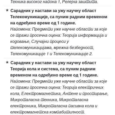
Техника високог напона 1, Релејна заштита.
Сарадник у настави за ужу научну област
Телекомуникације, са пуним радним временом
на одређено време од 1 године.
Напомена: Предмети уже научне области за које
се тражи просечна оцена: Теорија информација и
кодовање, Случајни процеси у
телекомуникацијама, мрежна безбедност,
Телекомуникације 1 и Телекомуникације 2.
Сарадник у настави за ужу научну област
Теорија кола и система, са пуним радним
временом на одређено време од 1 године.
Напомена: Предмети уже научне области за које
се тражи просечна оцена: Теорија електричних
кола, Електромагнетика, Антене и простирање,
Микроталасна техника, Микроталасна
електроника, Микроталасна пасивна кола и
електромагнетска компабитилност.