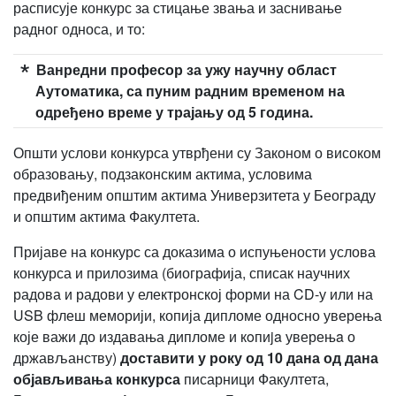
расписује конкурс за стицање звања и заснивање
радног односа, и то:
Ванредни професор за ужу научну област
Аутоматика, са пуним радним временом на
одређено време у трајању од 5 година.
Општи услови конкурса утврђени су Законом о високом
образовању, подзаконским актима, условима
предвиђеним општим актима Универзитета у Београду
и општим актима Факултета.
Пријаве на конкурс са доказима о испуњености услова
конкурса и прилозима (биографија, списак научних
радова и радови у електронској форми на CD-у или на
USB флеш меморији, копија дипломе односно уверења
које важи до издавања дипломе и кoпиja уверењa о
држављанству)
доставити у року од 10 дана од дана
објављивања конкурса
писарници Факултета,