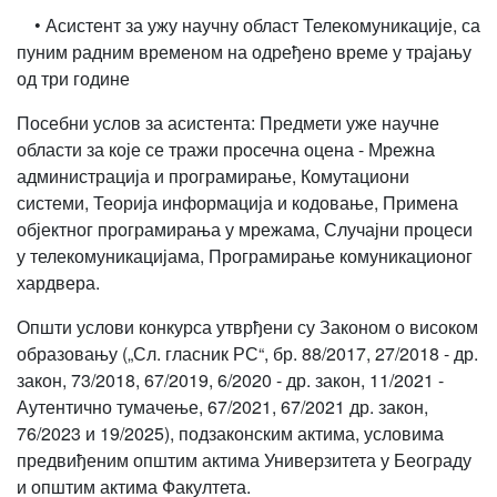
• Асистент за ужу научну област Телекомуникације, са
пуним радним временом на одређено време у трајању
од три године
Посебни услов за асистента: Предмети уже научне
области за које се тражи просечна оцена - Мрежна
администрација и програмирање, Комутациони
системи, Теорија информација и кодовање, Примена
објектног програмирања у мрежама, Случајни процеси
у телекомуникацијама, Програмирање комуникационог
хардвера.
Општи услови конкурса утврђени су Законом о високом
образовању („Сл. гласник РС“, бр. 88/2017, 27/2018 - др.
закон, 73/2018, 67/2019, 6/2020 - др. закон, 11/2021 -
Аутентично тумачење, 67/2021, 67/2021 др. закон,
76/2023 и 19/2025), подзаконским актима, условима
предвиђеним општим актима Универзитета у Београду
и општим актима Факултета.