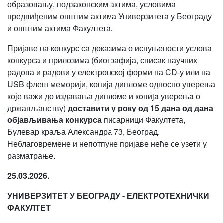
образовању, подзаконским актима, условима
предвиђеним општим актима Универзитета у Београду
и општим актима Факултета.
Пријаве на конкурс са доказима о испуњености услова
конкурса и прилозима (биографија, списак научних
радова и радови у електронској форми на CD-у или на
USB флеш меморији, копија дипломе односно уверења
које важи до издавања дипломе и кoпиja уверењa о
држављанству)
доставити у року од 15 дана од дана
објављивања конкурса
писарници Факултета,
Булевар краља Александра 73, Београд.
Неблаговремене и непотпуне пријаве неће се узети у
разматрање.
25.03.2026.
УНИВЕРЗИТЕТ У БЕОГРАДУ - ЕЛЕКТРОТЕХНИЧКИ
ФАКУЛТЕТ