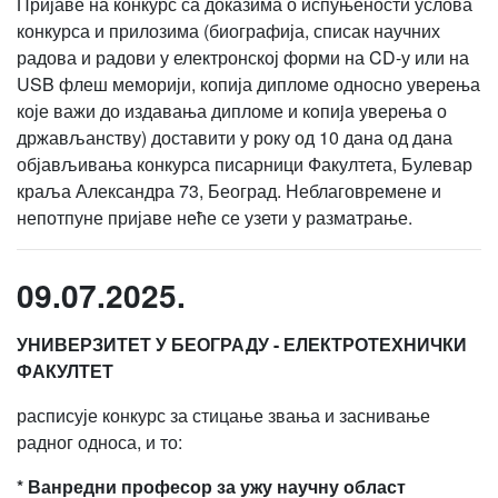
Пријаве на конкурс са доказима о испуњености услова
конкурса и прилозима (биографија, списак научних
радова и радови у електронској форми на CD-у или на
USB флеш меморији, копија дипломе односно уверења
које важи до издавања дипломе и кoпиja уверењa о
држављанству) доставити у року од 10 дана од дана
објављивања конкурса писарници Факултета, Булевар
краља Александра 73, Београд. Неблаговремене и
непотпуне пријаве неће се узети у разматрање.
09.07.2025.
УНИВЕРЗИТЕТ У БЕОГРАДУ - ЕЛЕКТРОТЕХНИЧКИ
ФАКУЛТЕТ
расписује конкурс за стицање звања и заснивање
радног односа, и то:
* Ванредни професор за ужу научну област