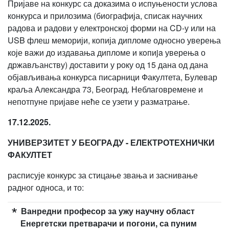
Пријаве на конкурс са доказима о испуњености услова
конкурса и прилозима (биографија, списак научних
радова и радови у електронској форми на CD-у или на
USB флеш меморији, копија дипломе односно уверења
које важи до издавања дипломе и кoпиja уверењa о
држављанству) доставити у року од 15 дана од дана
објављивања конкурса писарници Факултета, Булевар
краља Александра 73, Београд. Неблаговремене и
непотпуне пријаве неће се узети у разматрање.
17.12.2025.
УНИВЕРЗИТЕТ У БЕОГРАДУ - ЕЛЕКТРОТЕХНИЧКИ
ФАКУЛТЕТ
расписује конкурс за стицање звања и заснивање
радног односа, и то:
Ванредни професор за ужу научну област
Енергетски претварачи и погони, са пуним