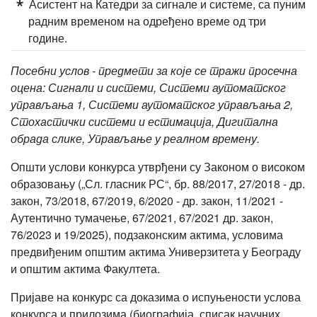
Асистент на Катедри за сигнале и системе, са пуним
радним временом на одређено време од три
године.
Посебни услов - предмети за које се тражи просечна
оцена: Сигнали и системи, Системи аутоматског
управљања 1, Системи аутоматског управљања 2,
Стохастички системи и естимација, Дигитална
обрада слике, Управљање у реалном времену.
Општи услови конкурса утврђени су Законом о високом
образовању („Сл. гласник РС“, бр. 88/2017, 27/2018 - др.
закон, 73/2018, 67/2019, 6/2020 - др. закон, 11/2021 -
Аутентично тумачење, 67/2021, 67/2021 др. закон,
76/2023 и 19/2025), подзаконским актима, условима
предвиђеним општим актима Универзитета у Београду
и општим актима Факултета.
Пријаве на конкурс са доказима о испуњености услова
конкурса и прилозима (биографија, списак научних