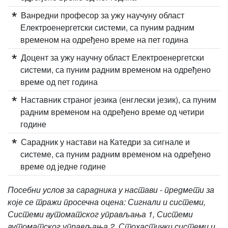
Ванредни професор за ужу научуну област
Електроенергетски системи, са пуним радним
временом на одређено време на пет година
Доцент за ужу научну област Електроенергетски
системи, са пуним радним временом на одређено
време од пет година
Наставник страног језика (енглески језик), са пуним
радним временом на одређено време од четири
године
Сарадник у настави на Катедри за сигнале и
системе, са пуним радним временом на одређено
време од једне године
Посебни услов за сарадника у настави - предмети за
које се тражи просечна оцена: Сигнали и системи,
Системи аутоматског управљања 1, Системи
аутоматског управљања 2, Стохастички системи и