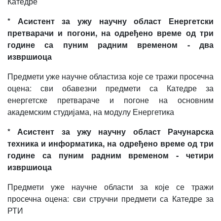
Катедре
* Асистент за ужу научну област Енергетски
претварачи и погони, на одређено време од три
године са пуним радним временом - два
извршиоца
Предмети уже научне областиза које се тражи просечна
оцена: сви обавезни предмети са Катедре за
енергетске претвараче и погоне на основним
академским студијама, на модулу Енергетика
* Асистент за ужу научну област Рачунарска
техника и информатика, на одређено време од три
године са пуним радним временом - четири
извршиоца
Предмети уже научне области за које се тражи
просечна оцена: сви стручни предмети са Катедре за
РТИ