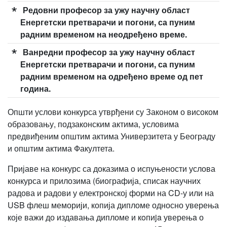
Редовни професор за ужу научну област
Енергетски претварачи и погони, са пуним
радним временом на неодређено време.
Ванредни професор за ужу научну област
Енергетски претварачи и погони, са пуним
радним временом на одређено време од пет
година.
Општи услови конкурса утврђени су Законом о високом
образовању, подзаконским актима, условима
предвиђеним општим актима Универзитета у Београду
и општим актима Факултета.
Пријаве на конкурс са доказима о испуњености услова
конкурса и прилозима (биографија, списак научних
радова и радови у електронској форми на CD-у или на
USB флеш меморији, копија дипломе односно уверења
које важи до издавања дипломе и кoпиja уверењa о