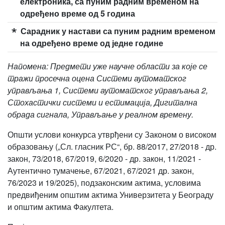
електроника, са пуним радним временом на
одређено време од 5 година
Сарадник у настави са пуним радним временом
на одређено време од једне године
Напомена: Предмети уже научне области за које се
тражи просечна оцена Системи аутоматског
управљања 1, Системи аутоматског управљања 2,
Стохастички системи и естимација, Дигитална
обрада сигнала, Управљање у реалном времену.
Општи услови конкурса утврђени су Законом о високом
образовању („Сл. гласник РС“, бр. 88/2017, 27/2018 - др.
закон, 73/2018, 67/2019, 6/2020 - др. закон, 11/2021 -
Аутентично тумачење, 67/2021, 67/2021 др. закон,
76/2023 и 19/2025), подзаконским актима, условима
предвиђеним општим актима Универзитета у Београду
и општим актима Факултета.