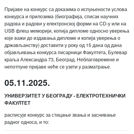
Пријаве на конкурс са доказима о испуњености услова
конкурса и прилозима (биографија, списак научних
радова и радови у електронској форми на CD-у или на
USB флеш меморији, копија дипломе односно уверења
које важи до издавања дипломе и кoпиja уверењa о
држављанству) доставити у року од 15 дана од дана
објављивања конкурса писарници Факултета, Булевар
краља Александра 73, Београд. Неблаговремене и
непотпуне пријаве неће се узети у разматрање.
05.11.2025.
УНИВЕРЗИТЕТ У БЕОГРАДУ - ЕЛЕКТРОТЕХНИЧКИ
ФАКУЛТЕТ
расписује конкурс за стицање звања и заснивање
радног односа, и то: