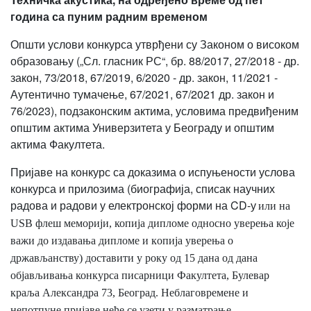
година са пуним радним временом
Општи услови конкурса утврђени су Законом о високом
образовању („Сл. гласник РС“, бр. 88/2017, 27/2018 - др.
закон, 73/2018, 67/2019, 6/2020 - др. закон, 11/2021 -
Аутентично тумачење, 67/2021, 67/2021 др. закон и
76/2023), подзаконским актима, условима предвиђеним
општим актима Универзитета у Београду и општим
актима Факултета.
Пријаве на конкурс са доказима о испуњености услова
конкурса и прилозима (биографија, списак научних
радова и радови у електронској форми на CD-у
или на
USB флеш
меморији
, копија дипломе односно уверења које
важи до издавања дипломе и кoпиja уверењa о
држављанству) доставити у року од 15 дана од дана
објављивања конкурса писарници Факултета, Булевар
краља Александра 73, Београд. Неблаговремене и
непотпуне пријаве неће се узети у разматрање.