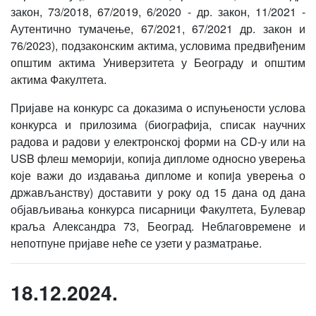
закон, 73/2018, 67/2019, 6/2020 - др. закон, 11/2021 -
Аутентично тумачење, 67/2021, 67/2021 др. закон и
76/2023), подзаконским актима, условима предвиђеним
општим актима Универзитета у Београду и општим
актима Факултета.
Пријаве на конкурс са доказима о испуњености услова
конкурса и прилозима (биографија, списак научних
радова и радови у електронској форми на CD-у или на
USB флеш меморији, копија дипломе односно уверења
које важи до издавања дипломе и кoпиja уверењa о
држављанству) доставити у року од 15 дана од дана
објављивања конкурса писарници Факултета, Булевар
краља Александра 73, Београд. Неблаговремене и
непотпуне пријаве неће се узети у разматрање.
18.12.2024.