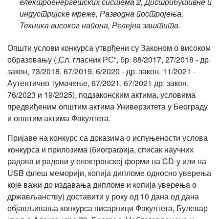
електроенергетских система 2, Дистрибутивне и
индустријске мреже, Разводна постројења,
Техника високог напона, Релејна заштита.
Општи услови конкурса утврђени су Законом о високом
образовању („Сл. гласник РС“, бр. 88/2017, 27/2018 - др.
закон, 73/2018, 67/2019, 6/2020 - др. закон, 11/2021 -
Аутентично тумачење, 67/2021, 67/2021 др. закон,
76/2023 и 19/2025), подзаконским актима, условима
предвиђеним општим актима Универзитета у Београду
и општим актима Факултета.
Пријаве на конкурс са доказима о испуњености услова
конкурса и прилозима (биографија, списак научних
радова и радови у електронској форми на CD-у или на
USB флеш меморији, копија дипломе односно уверења
које важи до издавања дипломе и кoпиja уверењa о
држављанству) доставити у року од 10 дана од дана
објављивања конкурса писарници Факултета, Булевар