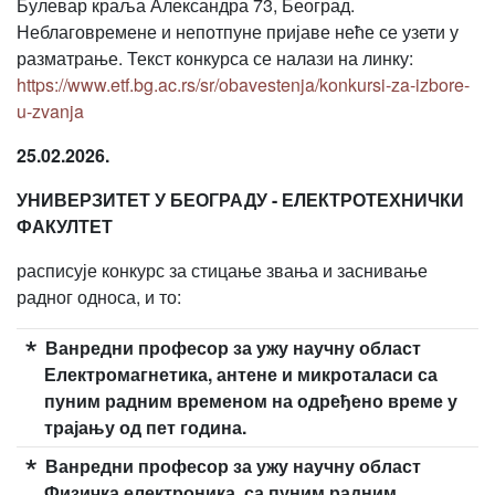
Булевар краља Александра 73, Београд.
Неблаговремене и непотпуне пријаве неће се узети у
разматрање. Текст конкурса се налази на линку:
https://www.etf.bg.ac.rs/sr/obavestenja/konkursi-za-izbore-
u-zvanja
25.02.2026.
УНИВЕРЗИТЕТ У БЕОГРАДУ - ЕЛЕКТРОТЕХНИЧКИ
ФАКУЛТЕТ
расписује конкурс за стицање звања и заснивање
радног односа, и то:
Ванредни професор за ужу научну област
Електромагнетика, антене и микроталаси са
пуним радним временом на одређено време у
трајању од пет година.
Ванредни професор за ужу научну област
Физичка електроника, са пуним радним