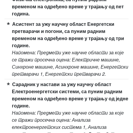
временом на одређено време у трајању од пет
година.
Асистент за ужу научну област Енергетски
претварачи и погони, са пуним радним
временом на одређено време у трајању од три
године.
Напомена: Предмети уже научне области за које
се тражи просечна оцена: Електричне машине,
Синхроне машине, Асинхроне машине, Енергетски
претварачи 1, Енергетски претварачи 2.
Сарадник у настави за ужу научну област
Електроенергетски системи, са пуним радним
временом на одређено време у трајању од једне
године.
Напомена: Предмети уже научне области за које
се тражи просечна оцена: Анализа
електроенергетских система 1, Анализа