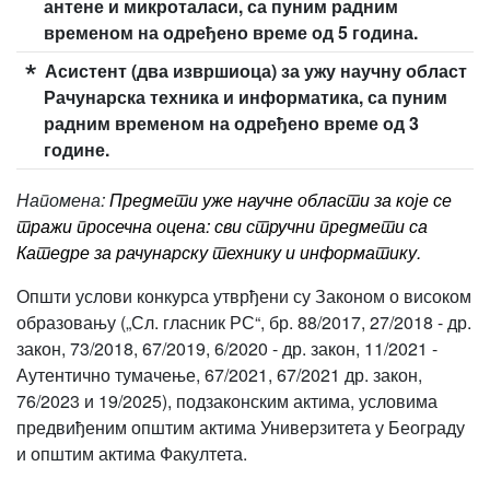
антене и микроталаси, са пуним радним
временом на одређено време од 5 година.
Асистент (два извршиоца) за ужу научну област
Рачунарска техника и информатика, са пуним
радним временом на одређено време од 3
године.
Напомена:
Предмети уже научне области за које се
тражи просечна оцена: сви стручни предмети са
Катедре за рачунарску технику и информатику.
Општи услови конкурса утврђени су Законом о високом
образовању („Сл. гласник РС“, бр. 88/2017, 27/2018 - др.
закон, 73/2018, 67/2019, 6/2020 - др. закон, 11/2021 -
Аутентично тумачење, 67/2021, 67/2021 др. закон,
76/2023 и 19/2025), подзаконским актима, условима
предвиђеним општим актима Универзитета у Београду
и општим актима Факултета.