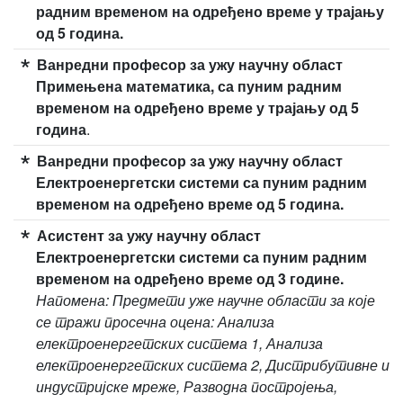
радним временом на одређено време у трајању
од 5 година.
Ванредни професор за ужу научну област
Примењена математика, са пуним радним
временом на одређено време у трајању од 5
година
.
Ванредни професор за ужу научну област
Електроенергетски системи са пуним радним
временом на одређено време од 5 година.
Асистент за ужу научну област
Електроенергетски системи са пуним радним
временом на одређено време од 3 године.
Напомена: Предмети уже научне области за које
се тражи просечна оцена: Анализа
електроенергетских система 1, Анализа
електроенергетских система 2, Дистрибутивне и
индустријске мреже, Разводна постројења,