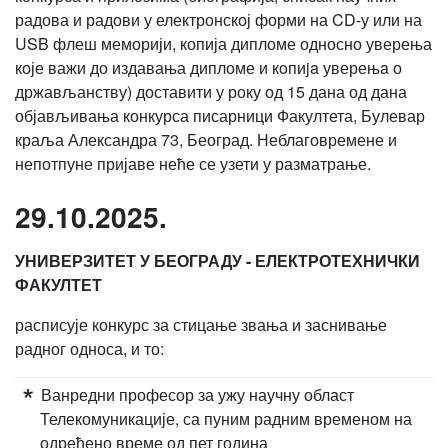
радова и радови у електронској форми на CD-у или на
USB флеш меморији, копија дипломе односно уверења
које важи до издавања дипломе и кoпиja уверењa о
држављанству) доставити у року од 15 дана од дана
објављивања конкурса писарници Факултета, Булевар
краља Александра 73, Београд. Неблаговремене и
непотпуне пријаве неће се узети у разматрање.
29.10.2025.
УНИВЕРЗИТЕТ У БЕОГРАДУ - ЕЛЕКТРОТЕХНИЧКИ
ФАКУЛТЕТ
расписује конкурс за стицање звања и заснивање
радног односа, и то:
Ванредни професор за ужу научну област
Телекомуникације, са пуним радним временом на
одређено време од пет година