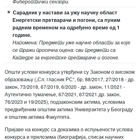
Фибероптички сензори.
Сарадник у настави за ужу научну област
Енергетски претварачи и погони, са пуним
радним временом на одређено време од 1
године.
Напомена: Предмети уже научне области за које
се тражи просечна оцена: сви предмети са
Катедре за енргетске претвараче и погоне.
Општи услови конкурса утврђени су Законом о високом
образовању („Сл. гласник РС“, бр. 88/2017, 27/2018 - др.
закон, 73/2018, 67/2019, 6/2020 - др. закон, 11/2021 -
Аутентично тумачење, 67/2021, 67/2021 др. закон,
76/2023 и 19/2025), подзаконским актима, условима
предвиђеним општим актима Универзитета у Београду
и општим актима Факултета.
Пријаве на конкурс са доказима о испуњености услова
конкурса и прилозима (биографија, списак научних