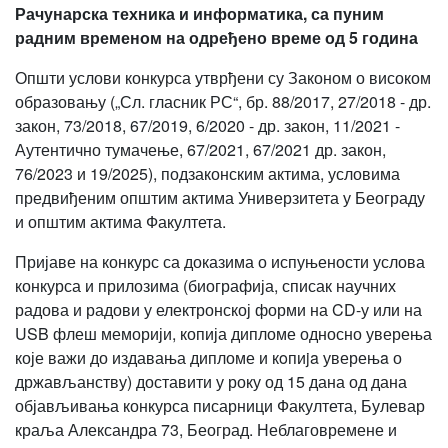
Рачунарска техника и информатика, са пуним
радним временом на одређено време од 5 година
Општи услови конкурса утврђени су Законом о високом
образовању („Сл. гласник РС“, бр. 88/2017, 27/2018 - др.
закон, 73/2018, 67/2019, 6/2020 - др. закон, 11/2021 -
Аутентично тумачење, 67/2021, 67/2021 др. закон,
76/2023 и 19/2025), подзаконским актима, условима
предвиђеним општим актима Универзитета у Београду
и општим актима Факултета.
Пријаве на конкурс са доказима о испуњености услова
конкурса и прилозима (биографија, списак научних
радова и радови у електронској форми на CD-у или на
USB флеш меморији, копија дипломе односно уверења
које важи до издавања дипломе и кoпиja уверењa о
држављанству) доставити у року од 15 дана од дана
објављивања конкурса писарници Факултета, Булевар
краља Александра 73, Београд. Неблаговремене и