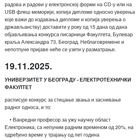
радова и радови у електронској форми на CD-у или на
USB флеш меморији, копија дипломе односно уверења
које важи до издавања дипломе и кoпиja уверењa о
држављанству) доставити у року од 15 дана од дана
објављивања конкурса писарници Факултета, Булевар
краља Александра 73, Београд. Неблаговремене и
непотпуне пријаве неће се узети у разматрање.
19.11.2025.
УНИВЕРЗИТЕТ У БЕОГРАДУ - ЕЛЕКТРОТЕХНИЧКИ
ФАКУЛТЕТ
расписује конкурс за стицање звања и заснивање
радног односа, и то:
• Ванредни професор за ужу научну област
Електроника, са непуним радним временом од 20%, на
одређено време у трајању од пет година