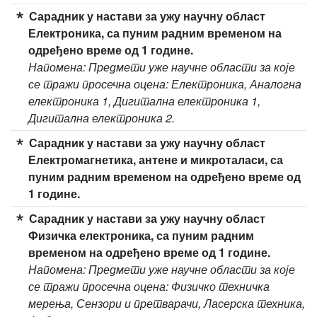
Сарадник у настави за ужу научну област
Електроника, са пуним радним временом на
одређено време од 1 године.
Напомена: Предмети уже научне области за које
се тражи просечна оцена: Електроника, Аналогна
електроника 1, Дигитална електроника 1,
Дигитална електроника 2.
Сарадник у настави за ужу научну област
Електромагнетика, антене и микроталаси, са
пуним радним временом на одређено време од
1 године.
Сарадник у настави за ужу научну област
Физичка електроника, са пуним радним
временом на одређено време од 1 године.
Напомена: Предмети уже научне области за које
се тражи просечна оцена: Физичко техничка
мерења, Сензори и претварачи, Ласерска техника,