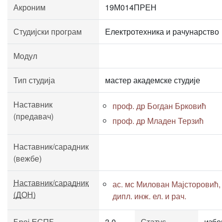
Акроним
19М014ПРЕН
Студијски програм
Електротехника и рачунарство
Модул
Тип студија
мастер академске студије
Наставник
проф. др Богдан Брковић
(предавач)
проф. др Младен Терзић
Наставник/сарадник
(вежбе)
Наставник/сарадник
ас. мс Милован Мајсторовић,
(ДОН)
дипл. инж. ел. и рач.
Број ЕСПБ
3.0
Статус
избо