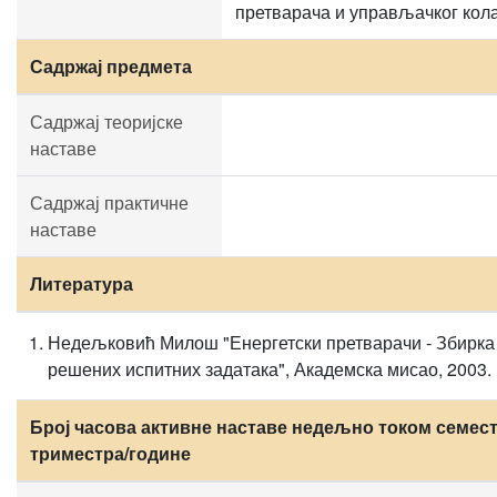
претварача и управљачког кола
Садржај предмета
Садржај теоријске
наставе
Садржај практичне
наставе
Литература
Недељковић Милош "Енергетски претварачи - Збирка
решених испитних задатака", Академска мисао, 2003.
Број часова активне наставе недељно током семест
триместра/године