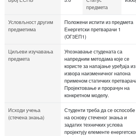
предмета
Условљност другим
Положени испити из предмета
предметима
Енергетски претварачи 1
(ОГ3ЕП1)
Циљеви изучавања
Упознавање студената са
предмета
напредним методама које се
користе за напајање уређаја из
извора наизменичног напона
применом статичких претварач
Пројектовање и прорачун на
конкретном моделу.
Исходи учења
Студенти треба да се оспособе
(стечена знања)
на основу стеченог знања и
задатих техничких услова
пројектују елементе енергетско