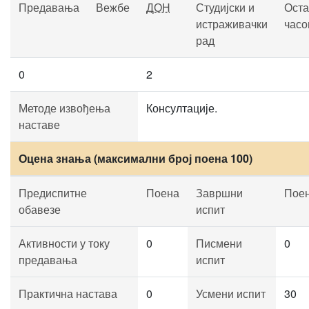
Предавања
Вежбе
ДОН
Студијски и
Оста
истраживачки
часо
рад
0
2
Методе извођења
Консултације.
наставе
Оцена знања (максимални број поена 100)
Предиспитне
Поена
Завршни
Пое
обавезе
испит
Активности у току
0
Писмени
0
предавања
испит
Практична настава
0
Усмени испит
30