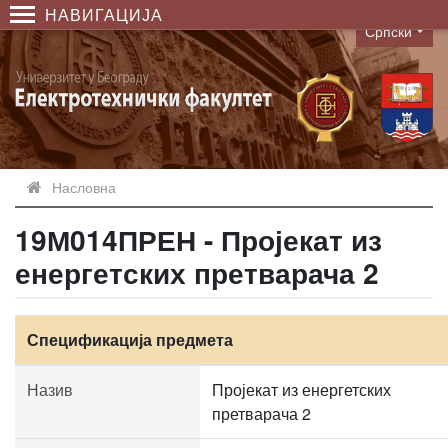
НАВИГАЦИЈА
Српски
Language
Насловна
19М014ПРЕН - Пројекат из
енергетских претварача 2
Спецификација предмета
Назив
Пројекат из енергетских
претварача 2