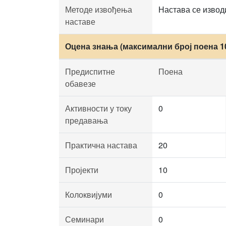
Методе извођења
Настава се извод
наставе
Оцена знања (максимални број поена 1
Предиспитне
Поена
обавезе
Активности у току
0
предавања
Практична настава
20
Пројекти
10
Колоквијуми
0
Семинари
0