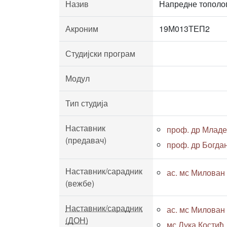
Назив
Напредне тополог
Акроним
19М013ТЕП2
Студијски програм
Модул
Тип студија
Наставник
проф. др Младе
(предавач)
проф. др Богда
Наставник/сарадник
ас. мс Милован 
(вежбе)
Наставник/сарадник
ас. мс Милован 
(ДОН)
мс Лука Костић, 