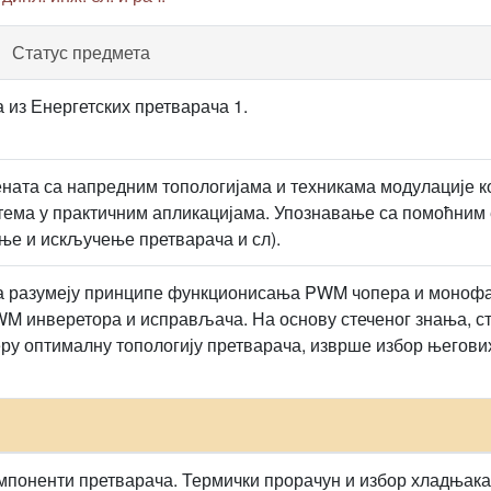
Статус предмета
 из Енергетских претварача 1.
ната са напредним топологијама и техникама модулације к
тема у практичним апликацијама. Упознавање са помоћним 
ње и искључење претварача и сл).
да разумеју принципе функционисања PWM чопера и монофа
M инверетора и исправљача. На основу стеченог знања, студ
еру оптималну топологију претварача, изврше избор његови
мпоненти претварача. Термички прорачун и избор хладњака