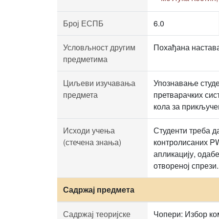
Број ЕСПБ
6.0
Условљност другим
Похађана настава
предметима
Циљеви изучавања
Упознавање студе
предмета
претварачких сис
кола за прикључе
Исходи учења
Студенти треба 
(стечена знања)
контролисаних PW
апликацију, одаб
отвореној спрези.
Садржај предмета
Садржај теоријске
Чопери: Избор ко