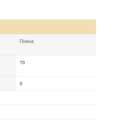
Поена
70
0