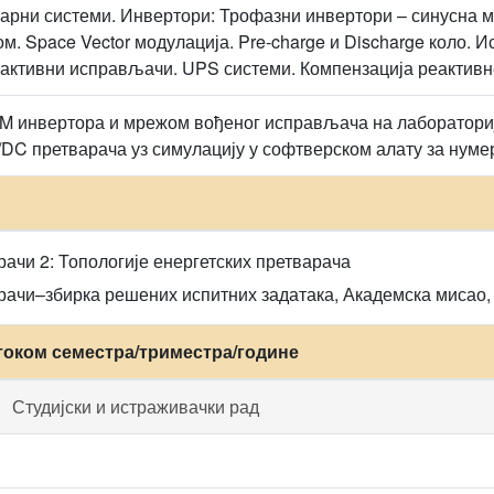
рни системи. Инвертори: Трофазни инвертори – синусна мо
м. Space Vector модулација. Pre-charge и Discharge коло.
 активни исправљачи. UPS системи. Компензација реактивн
 инвертора и мрежом вођеног исправљача на лабораторијс
DC претварача уз симулацију у софтверском алату за нумер
чи 2: Топологије енергетских претварача
ачи–збирка решених испитних задатака, Академска мисао, 
током семестра/триместра/године
Студијски и истраживачки рад