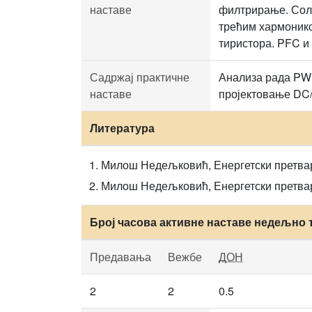
наставе
филтрирање. Сола
трећим хармонико
тиристора. PFC и
Садржај практичне
Анализа рада PWM
наставе
пројектовање DC/
Литература
Милош Недељковић, Енергетски претвара
Милош Недељковић, Енергетски претвар
Број часова активне наставе недељно 
Предавања
Вежбе
ДОН
2
2
0.5