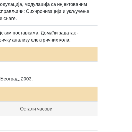
дулација, модулација са инјектованим
 Исправљачи: Сихнронизација и укључење
е снаге.
ким поставкама. Домаћи задатак -
ичку анализу електричних кола.
Београд, 2003.
Остали часови