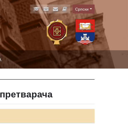
Српски
Language
А
 претварача