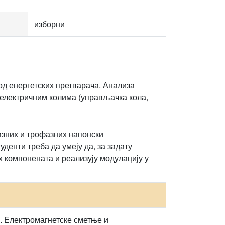
изборни
од енергетских претварача. Анализа
електричним колима (управљачка кола,
зних и трофазних напонски
енти треба да умеју да, за задату
х компонената и реализују модулацију у
. Електромагнетске сметње и