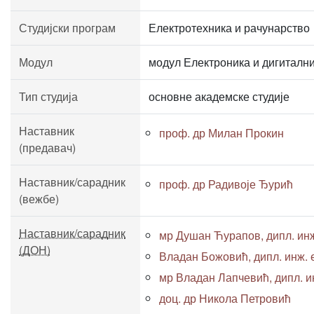
Студијски програм
Електротехника и рачунарство
Модул
модул Електроника и дигиталн
Тип студија
основне академске студије
Наставник
проф. др Милан Прокин
(предавач)
Наставник/сарадник
проф. др Радивоје Ђурић
(вежбе)
Наставник/сарадник
мр Душан Ћурапов, дипл. инж
(ДОН)
Владан Божовић, дипл. инж. 
мр Владан Лапчевић, дипл. ин
доц. др Никола Петровић