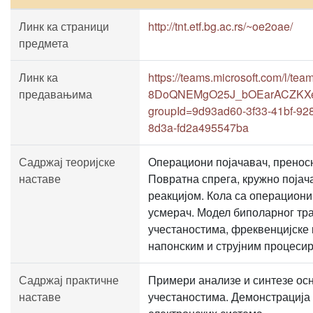
Линк ка страници
http://tnt.etf.bg.ac.rs/~oe2oae/
предмета
Линк ка
https://teams.microsoft.com/l/t
предавањима
8DoQNEMgO25J_bOEarACZKXeFl
groupId=9d93ad60-3f33-41bf-92
8d3a-fd2a495547ba
Садржај теоријске
Операциони појачавач, преносн
наставе
Повратна спрега, кружно појач
реакцијом. Кола са операциони
усмерач. Модел биполарног тр
учестаностима, фреквенцијске 
напонским и струјним процеси
Садржај практичне
Примери анализе и синтезе осн
наставе
учестаностима. Демонстрација 