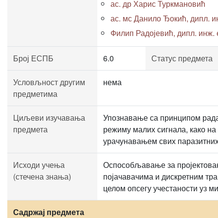
ас. др Харис Туркмановић
ас. мс Данило Ђокић, дипл. ин
Филип Радојевић, дипл. инж. е
Број ЕСПБ
6.0
Статус предмета
Условљност другим
нема
предметима
Циљеви изучавања
Упознавање са принципом рада
предмета
режиму малих сигнала, како на 
урачунавањем свих паразитних
Исходи учења
Оспособљавање за пројектова
(стечена знања)
појачавачима и дискретним тра
целом опсегу учестаности уз м
Садржај предмета