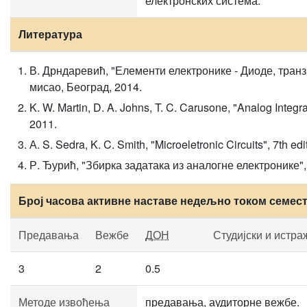
електронских система.
Литература
В. Дрндаревић, "Елементи електронике - Диоде, тран
мисао, Београд, 2014.
K. W. Martin, D. A. Johns, T. C. Carusone, "Analog Integr
2011.
А. S. Sedra, K. C. Smith, "Microeletronic Circuits", 7th ed
Р. Ђурић, "Збирка задатака из аналогне електронике"
Број часова активне наставе недељно током семес
Предавања
Вежбе
ДОН
Студијски и истра
3
2
0.5
Методе извођења
предавања, аудиторне вежбе.