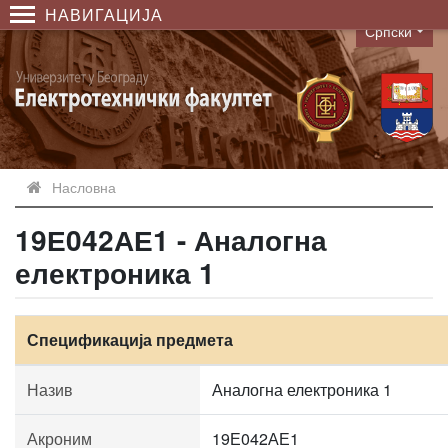
НАВИГАЦИЈА
Српски
Language
Насловна
19Е042АЕ1 - Аналогна
електроника 1
Спецификација предмета
Назив
Аналогна електроника 1
Акроним
19Е042АЕ1