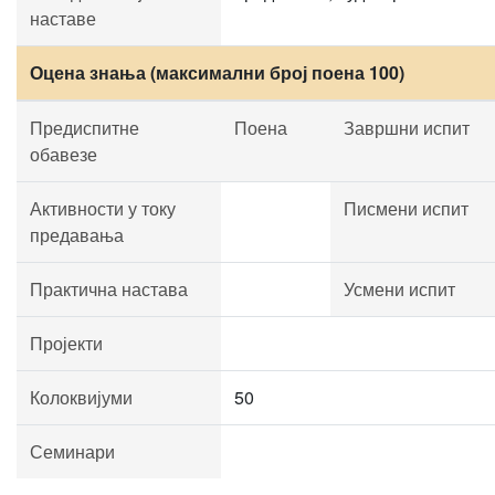
наставе
Оцена знања (максимални број поена 100)
Предиспитне
Поена
Завршни испит
обавезе
Активности у току
Писмени испит
предавања
Практична настава
Усмени испит
Пројекти
Колоквијуми
50
Семинари