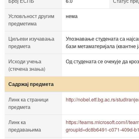
Број ЕСПБ
6.0
Статус пре
Условљност другим
нема
предметима
Циљеви изучавања
Упознавање студената са најса
предмета
бази метаматеријала (квантне ј
Исходи учења
Од студената се очекује да кр
(стечена знања)
Садржај предмета
Линк ка страници
http://nobel.etf.bg.ac.rs/studiran
предмета
Линк ка
https://teams.microsoft.com/
предавањима
groupId=dc8b6491-c071-409d-b