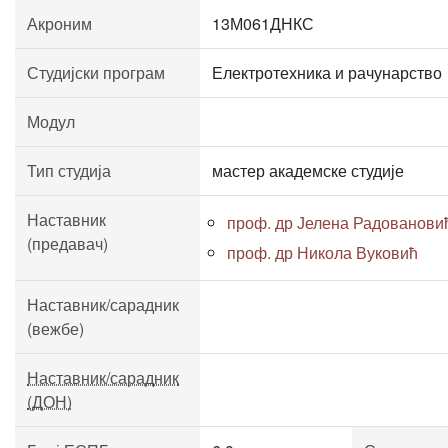
Акроним
13М061ДНКС
Студијски програм
Електротехника и рачунарство
Модул
Тип студија
мастер академске студије
Наставник
проф. др Јелена Радованови
(предавач)
проф. др Никола Вуковић
Наставник/сарадник
(вежбе)
Наставник/сарадник
(ДОН)