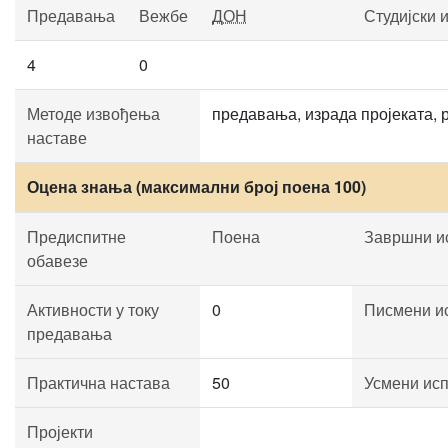
Предавања
Вежбе
ДОН
Студијски 
4
0
Методе извођења
предавања, израда пројеката, 
наставе
Оцена знања (максимални број поена 100)
Предиспитне
Поена
Завршни и
обавезе
Активности у току
0
Писмени и
предавања
Практична настава
50
Усмени ис
Пројекти