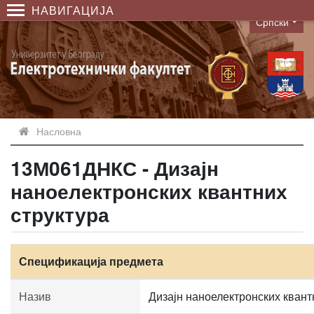
НАВИГАЦИЈА
Српски
Language
Насловна
13М061ДНКС - Дизајн
наноелектронских квантних
структура
Спецификација предмета
Назив
Дизајн наноелектронских квант