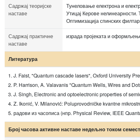
Садржај теоријске
Тунеловање електрона и електр
наставе
Утицај Керове нелинеарности. 
Оптимизација спинских филтар
Садржај практичне
израда пројеката и оформљењ
наставе
Литература
J. Faist, "Quantum cascade lasers", Oxford University Pr
P. Harrison, A. Valavanis "Quantum Wells, Wires and Dot
J. Singh, Electronic and optoelectronic properties of sem
Z. Ikonić, V. Milanović: Poluprovodničke kvantne mikrostr
радови из часописа (нпр. Physical Review, IEEE Quantum
Број часова активне наставе недељно током семес