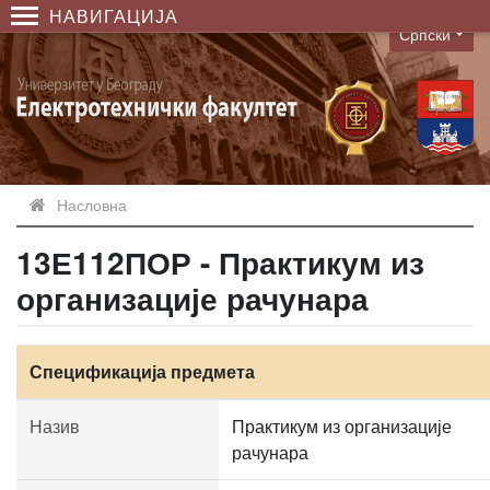
НАВИГАЦИЈА
Српски
Language
Насловна
13Е112ПОР - Практикум из
организације рачунара
Спецификација предмета
Назив
Практикум из организације
рачунара