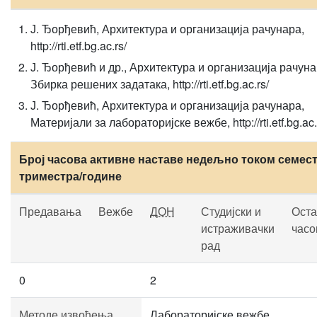
Ј. Ђорђевић, Архитектура и организација рачунара,
http://rti.etf.bg.ac.rs/
Ј. Ђорђевић и др., Архитектура и организација рачуна
Збирка решених задатака, http://rti.etf.bg.ac.rs/
Ј. Ђорђевић, Архитектура и организација рачунара,
Материјали за лабораторијске вежбе, http://rti.etf.bg.ac.
Број часова активне наставе недељно током семест
триместра/године
Предавања
Вежбе
ДОН
Студијски и
Оста
истраживачки
часо
рад
0
2
Методе извођења
Лабораторијске вежбе.