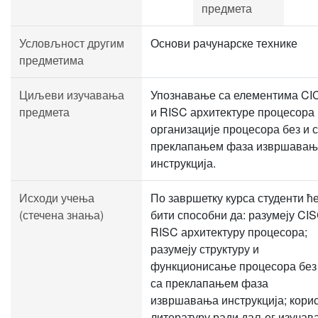
предмета
Условљност другим
Основи рачунарске технике
предметима
Циљеви изучавања
Упознавање са елементима CI
предмета
и RISC архитектуре процесора 
организације процесора без и 
преклапањем фаза извршавањ
инструкција.
Исходи учења
По завршетку курса студенти ћ
(стечена знања)
бити способни да: разумеју CIS
RISC архитектуру процесора;
разумеју структуру и
функционисање процесора без
са преклапањем фаза
извршавања инструкција; кори
литературу ради даљег изучав