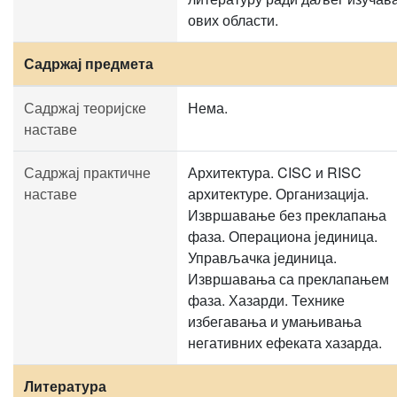
ових области.
Садржај предмета
Садржај теоријске
Нема.
наставе
Садржај практичне
Архитектура. CISC и RISC
наставе
архитектуре. Организација.
Извршавање без преклапања
фаза. Операциона јединица.
Управљачка јединица.
Извршавања са преклапањем
фаза. Хазарди. Технике
избегавања и умањивања
негативних ефеката хазарда.
Литература