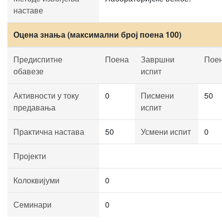
наставе
Оцена знања (максимални број поена 100)
Предиспитне
Поена
Завршни
Пое
обавезе
испит
Активности у току
0
Писмени
50
предавања
испит
Практична настава
50
Усмени испит
0
Пројекти
Колоквијуми
0
Семинари
0