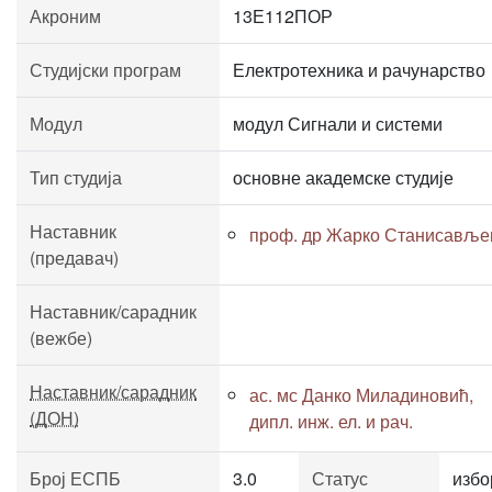
Акроним
13Е112ПОР
Студијски програм
Електротехника и рачунарство
Модул
модул Сигнали и системи
Тип студија
основне академске студије
Наставник
проф. др Жарко Станисавље
(предавач)
Наставник/сарадник
(вежбе)
Наставник/сарадник
ас. мс Данко Миладиновић,
(ДОН)
дипл. инж. ел. и рач.
Број ЕСПБ
3.0
Статус
избо