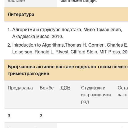
наставе
имплементацији.
Литература
Алгоритми и структуре података, Мило Томашевић,
Академска мисао, 2010.
Introduction to Algorithms,Thomas H. Cormen, Charles E
Leiserson, Ronald L. Rivest, Clifford Stein, MIT Press, 20
Број часова активне наставе недељно током семест
триместра/године
Предавања
Вежбе
ДОН
Студијски и
Оста
истраживачки
часо
рад
3
2