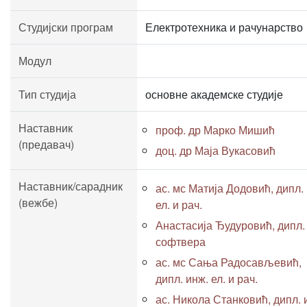
Студијски програм
Електротехника и рачунарство
Модул
Тип студија
основне академске студије
Наставник
проф. др Марко Мишић
(предавач)
доц. др Маја Вукасовић
Наставник/сарадник
ас. мс Матија Додовић, дипл.
(вежбе)
ел. и рач.
Анастасија Ђудуровић, дипл.
софтвера
ас. мс Сања Радосављевић,
дипл. инж. ел. и рач.
ас. Никола Станковић, дипл. 