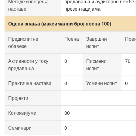
Методе извођења
предавања и аудиторне вежбе 
наставе
презентацијама
Оцена знања (максимални број поена 100)
Предиспитне
Поена
Завршни
Пое
обавезе
испит
Активности у току
0
Писмени
70
предавања
испит
Практична настава
0
Усмени испит
0
Пројекти
Колоквијуми
30
Семинари
0