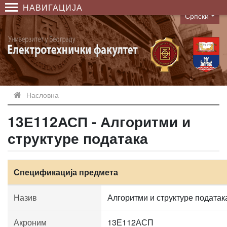
НАВИГАЦИЈА
Српски
Language
Насловна
13Е112АСП - Алгоритми и
структуре података
Спецификација предмета
Назив
Алгоритми и структуре податак
Акроним
13Е112АСП