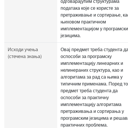
одговарајућим структурама
података које се користе за
претраживање и сортирање, ка
њиховом практичном
имплементацијом у програмск
језицима.
Исходи учења
Овај предмет треба студента д
(стечена знања)
оспособи за програмску
имплементацију линеарних и
нелинераних структура, као и
алгоритама за рад са њима у
типичним применама. Поред то
предмет треба студента да
оспособи за практичну
имплементацију алгоритама
претраживања и сортирања у
програмским језицима и реша
практичних проблема.