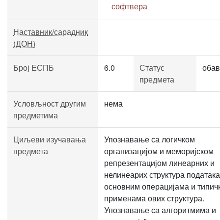
софтвера
Наставник/сарадник
(ДОН)
Број ЕСПБ
6.0
Статус
обав
предмета
Условљност другим
нема
предметима
Циљеви изучавања
Упознавање са логичком
предмета
организацијом и меморијском
репрезентацијом линеарних и
нелинеарих структура података
основним операцијама и типич
применама ових структура.
Упознавање са алгоритмима и