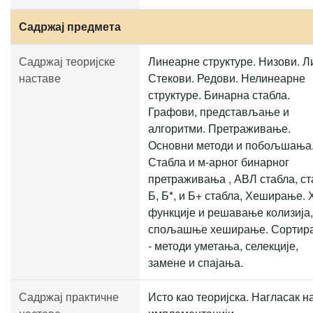
Садржај предмета
Садржај теоријске
Линеарне структуре. Низови. Л
наставе
Стекови. Редови. Нелинеарне
структуре. Бинарна стабла.
Графови, представљање и
алгоритми. Претраживање.
Основни методи и побољшања
Стабла и м-арног бинарног
претраживања , АВЛ стабла, ст
Б, Б*, и Б+ стабла, Хеширање.
функције и решавање колизија,
спољашње хеширање. Сортир
- методи уметања, селекције,
замене и спајања.
Садржај практичне
Исто као теоријска. Нагласак н