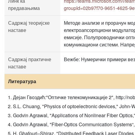
Линк ка
https://teams.microsoft.com/
предавањима
groupId=02b97f70-9651-4625-9
Садржај теоријске
Методе анализе и прорачун мо
наставе
електроапсорпциони модулатор
емисије. Полупроводнички опти
комуникациони системи. Напр
Садржај практичне
Вежбе: Нумерички примери веза
наставе
Литература
Дејан Гвоздић:"Оптичке телекомуникације 2", http://nobel.
S.L. Chuang, "Physics of optoelectronic devices," John-W
Godvin Agrawal, "Applications of Nonlinear Fiber Optics
Godvin Agrawal, "Fiber-Optics Communication Systems“, 
H. Ghafouri–Shiraz, "Distributed Feedback Laser Diodes a