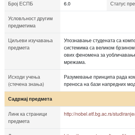
Број ЕСПБ
6.0
Статус пр
Условљност другим
предметима
Циљеви изучавања
Упознавање студената са комп
предмета
системима са великом брзином
ових феномена за уобличавање,
мрежама.
Исходи учења
Разумевање принципа рада ком
(стечена знања)
преноса на бази напредних мо
Садржај предмета
Линк ка страници
http://nobel.etf.bg.ac.rs/studiranje
предмета