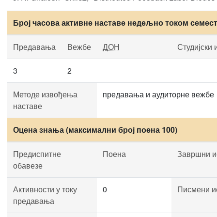
Број часова активне наставе недељно током семес
Предавања
Вежбе
ДОН
Студијски 
3
2
Методе извођења
предавања и аудиторне вежбе
наставе
Оцена знања (максимални број поена 100)
Предиспитне
Поена
Завршни и
обавезе
Активности у току
0
Писмени и
предавања