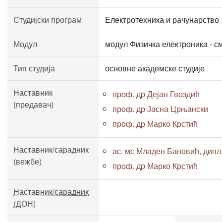
Студијски програм
Електротехника и рачунарство
Модул
модул Физичка електроника - 
Тип студија
основне академске студије
Наставник
проф. др Дејан Гвоздић
(предавач)
проф. др Јасна Црњански
проф. др Марко Крстић
Наставник/сарадник
ас. мс Младен Бановић, дипл. 
(вежбе)
проф. др Марко Крстић
Наставник/сарадник
(ДОН)