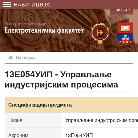
НАВИГАЦИЈА
Српски
Language
Насловна
13Е054УИП - Управљање
индустријским процесима
Спецификација предмета
Назив
Управљање индустријским про
Акроним
13Е054УИП