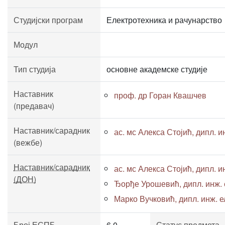
Студијски програм
Електротехника и рачунарство
Модул
Тип студија
основне академске студије
Наставник
проф. др Горан Квашчев
(предавач)
Наставник/сарадник
ас. мс Алекса Стојић, дипл. ин
(вежбе)
Наставник/сарадник
ас. мс Алекса Стојић, дипл. ин
(ДОН)
Ђорђе Урошевић, дипл. инж. е
Марко Вучковић, дипл. инж. ел
Број ЕСПБ
6.0
Статус предмета