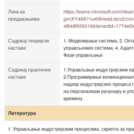
Линк ка
https://teams.microsoft.com/l
предавањима
gvnXY48A1%40thread.tacv2/conv
4f848f055019&tenantId=1774ef2
Садржај теоријске
1. Моделирање система, 2. Оп
наставе
управљачких система, 4. Адап
Фази управљање
Садржај практичне
1.Управљање индустријским п
наставе
2.Програмирaње конвенционални
надзор индустријских процеса
на персоналном рачунару и уп
времену
Литература
Управљање индустријским процесима, скрипта за пра