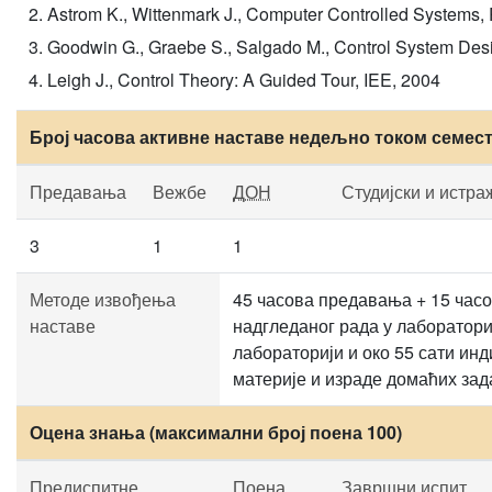
Astrom K., Wittenmark J., Computer Controlled Systems,
Goodwin G., Graebe S., Salgado M., Control System Desi
Leigh J., Control Theory: A Guided Tour, IEE, 2004
Број часова активне наставе недељно током семес
Предавања
Вежбе
ДОН
Студијски и истра
3
1
1
Методе извођења
45 часова предавања + 15 часо
наставе
надгледаног рада у лабораториј
лабораторији и око 55 сати и
материје и израде домаћих зад
Оцена знања (максимални број поена 100)
Предиспитне
Поена
Завршни испит