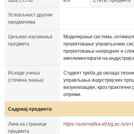
Условљност другим
предметима
Циљеви изучавања
Моделирање система, оптималн
предмета
пројектовање управљачких сис
пројектовања напредних и сло
имплементирати на индустријс
Исходи учења
Студент треба да овлада техни
(стечена знања)
управљања индустријских проц
визуелизације, кроз практични
опреми.
Садржај предмета
Линк ка страници
https://automatika.etf.bg.ac.rs/sr
предмета