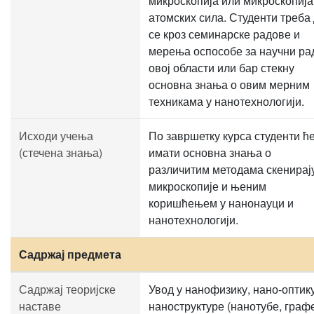
микроскопија или микроскопија
атомских сила. Студенти треба
се кроз семинарске радове и
мерења оспособе за научни ра
овој области или бар стекну
основна знања о овим мерним
техникама у нанотехнологији.
Исходи учења
По завршетку курса студенти ћ
(стечена знања)
имати основна знања о
различитим методама скенирај
микроскопије и њеним
коришћењем у нанонауци и
нанотехнологији.
Садржај предмета
Садржај теоријске
Увод у нанофизику, нано-оптик
наставе
наноструктуре (нанотубе, граф