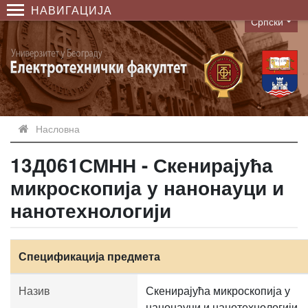
НАВИГАЦИЈА
Српски
Language
Насловна
13Д061СМНН - Скенирајућа
микроскопија у нанонауци и
нанотехнологији
Спецификација предмета
Назив
Скенирајућа микроскопија у
нанонауци и нанотехнологији