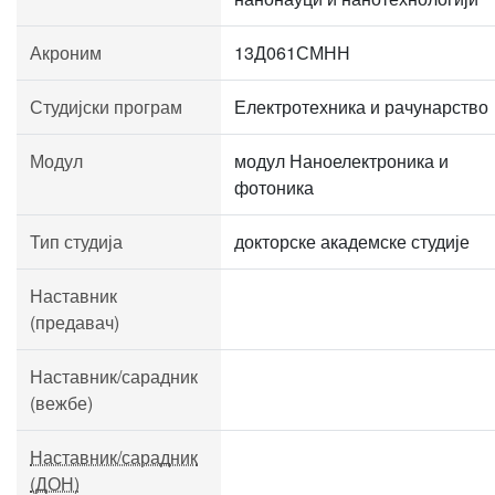
Акроним
13Д061СМНН
Студијски програм
Електротехника и рачунарство
Модул
модул Наноелектроника и
фотоника
Тип студија
докторске академске студије
Наставник
(предавач)
Наставник/сарадник
(вежбе)
Наставник/сарадник
(ДОН)