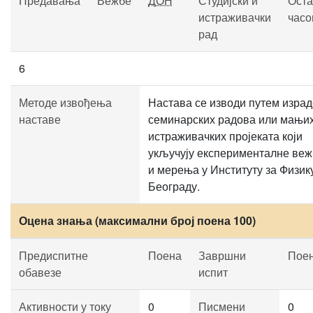
Предавања
Вежбе
ДОН
Студијски и
Оста
истраживачки
часо
рад
6
Методе извођења
Настава се изводи путем израд
наставе
семинарских радова или мањи
истраживачких пројеката који
укључују експерименталне ве
и мерења у Институту за Физик
Београду.
Оцена знања (максимални број поена 100)
Предиспитне
Поена
Завршни
Пое
обавезе
испит
Активности у току
0
Писмени
0