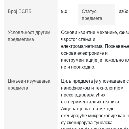
Број ЕСПБ
9.0
Статус
избо
предмета
Условљност другим
Основи квантне механике, физ
предметима
чврстог стања и
електромагнетизма. Познавањ
основа електронике и
инструментације је пожељно а
не и неопходно.
Циљеви изучавања
Циљ предмета је упознавање с
предмета
нанофизиком и технологијом
преко одговарајућих
експерименталних техника.
Акценат је дат на методе
скенирајуће микроскопије као 
су скенирајућа тунелска