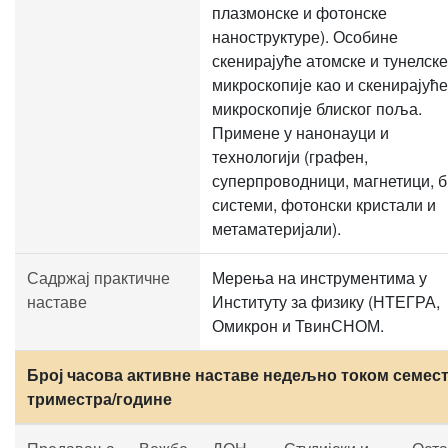
плазмонске и фотонске
наноструктуре). Особине
скенирајуће атомске и тунелске
микроскопије као и скенирајуће
микроскопије блиског поља.
Примене у нанонауци и
технологији (графен,
суперпроводници, магнетици, б
системи, фотонски кристали и
метаматеријали).
Садржај практичне
Мерења на инструментима у
наставе
Институту за физику (НТЕГРА,
Омикрон и ТвинСНОМ.
Број часова активне наставе недељно током семест
триместра/године