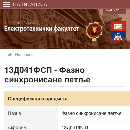
НАВИГАЦИЈА
Српски
Language
Насловна
13Д041ФСП - Фазно
синхронисане петље
Спецификација предмета
Назив
Фазно синхронисане петље
Акроним
13Д041ФСП