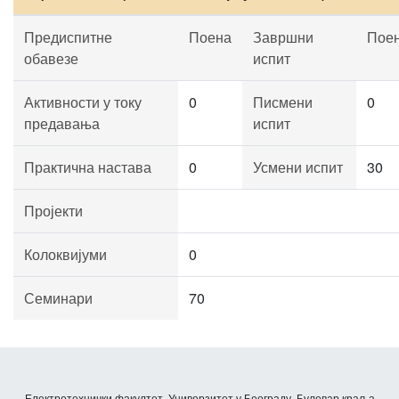
Предиспитне
Поена
Завршни
Пое
обавезе
испит
Активности у току
0
Писмени
0
предавања
испит
Практична настава
0
Усмени испит
30
Пројекти
Колоквијуми
0
Семинари
70
Електротехнички факултет, Универзитет у Београду, Булевар краља