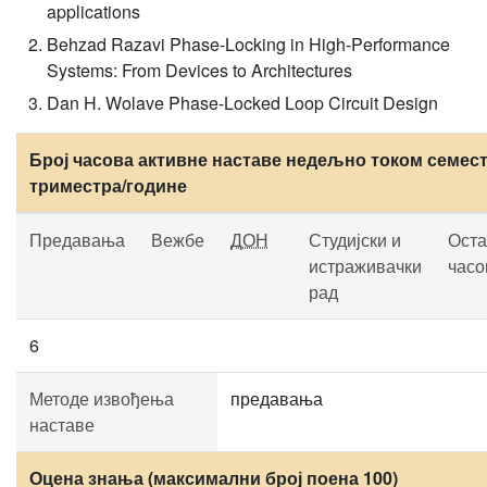
applications
Behzad Razavi Phase-Locking in High-Performance
Systems: From Devices to Architectures
Dan H. Wolave Phase-Locked Loop Circuit Design
Број часова активне наставе недељно током семест
триместра/године
Предавања
Вежбе
ДОН
Студијски и
Оста
истраживачки
часо
рад
6
Методе извођења
предавања
наставе
Оцена знања (максимални број поена 100)