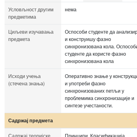
Условљност другим
нема
предметима
Циљеви изучавања
Оспособи студенте да анализир
предмета
и конструишу фазно
синхронизована кола. Оспособ
студенте да користе фазно
синхронизована кола
Исходи учења
Оперативно знање у конструкц
(стечена знања)
и употреби фазно
синхронизованих петљи у
проблемима синхронизације и
синтезе учестаности.
Садржај предмета
Садржај теоријске
Принципи. Класификација.