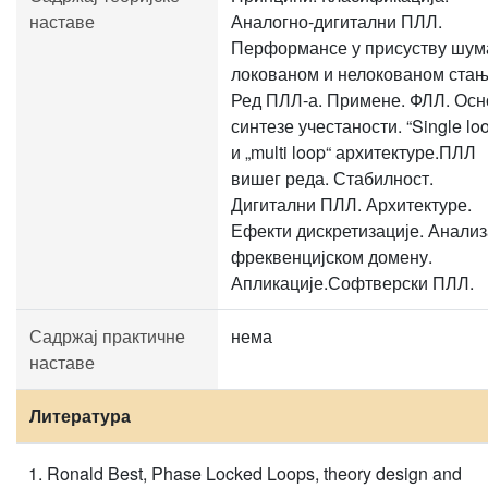
наставе
Аналогно-дигитални ПЛЛ.
Перформансе у присуству шум
локованом и нелокованом стањ
Ред ПЛЛ-а. Примене. ФЛЛ. Осн
синтезе учестаности. “Single lo
и „multi loop“ архитектуре.ПЛЛ
вишег реда. Стабилност.
Дигитални ПЛЛ. Архитектуре.
Ефекти дискретизације. Анализ
фреквенцијском домену.
Апликације.Софтверски ПЛЛ.
Садржај практичне
нема
наставе
Литература
Ronald Best, Phase Locked Loops, theory design and