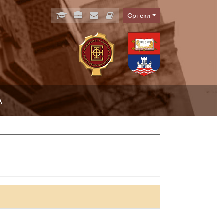
Српски
Language
А