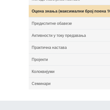
Оцена знања (максимални број поена 1
Предиспитне обавезе
Активности у току предавања
Практична настава
Пројекти
Колоквијуми
Семинари