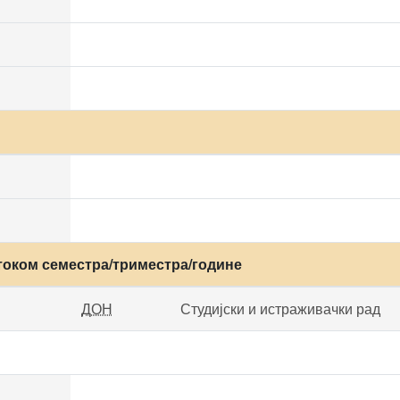
током семестра/триместра/године
ДОН
Студијски и истраживачки рад