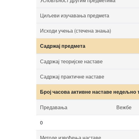
Условљност другим предметима
Циљеви изучавања предмета
Исходи учења (стечена знања)
Садржај предмета
Садржај теоријске наставе
Садржај практичне наставе
Број часова активне наставе недељно 
Предавања
Вежбе
0
Методе извођења наставе