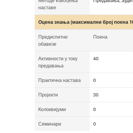
Методе извођења
Предавања, аудит
наставе
Оцена знања (максимални број поена 1
Предиспитне
Поена
обавезе
Активности у току
40
предавања
Практична настава
0
Пројекти
30
Колоквијуми
0
Семинари
0