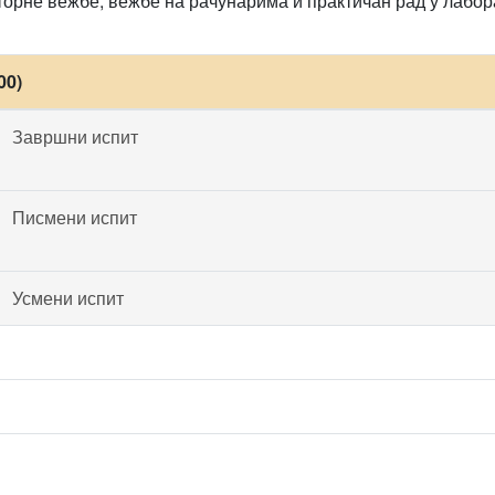
орне вежбе, вежбе на рачунарима и практичан рад у лабор
00)
Завршни испит
Писмени испит
Усмени испит