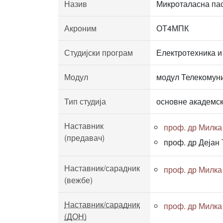
Назив
Микроталасна па
Акроним
ОТ4МПК
Студијски програм
Електротехника и
Модул
модул Телекомуни
Тип студија
основне академск
Наставник
проф. др Милк
(предавач)
проф. др Дејан
Наставник/сарадник
проф. др Милк
(вежбе)
Наставник/сарадник
проф. др Милк
(ДОН)