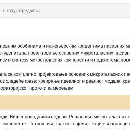
Статус предмета
сновним особинама и инжењерским концептима пасивних ми
тудената за пројектовање основних микроталасних пасивн
лизу и синтезу микроталасних компоненти и подсистема пом
ата за комплетно пројектовање основних микроталасних п
оз следеће фазе: креирање идеалног и реалног модела, к
ораторијског прототипа мерењем.
води. Вишепроводнички водови. Решавање микроталасних к
компоненте. Потрошачи, кратки спојеви, секције и огранци