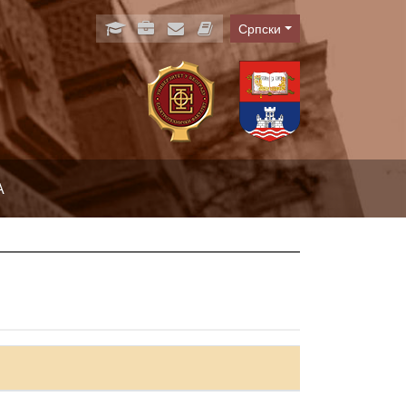
Српски
Language
А