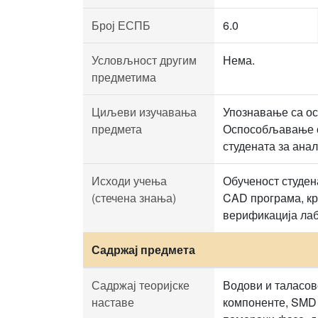
Број ЕСПБ
6.0
Условљност другим
Нема.
предметима
Циљеви изучавања
Упознавање са о
предмета
Оспособљавање с
студената за ана
Исходи учења
Обученост студен
(стечена знања)
CAD програма, кр
верификација лаб
Садржај предмета
Садржај теоријске
Водови и таласо
наставе
компоненте, SMD 