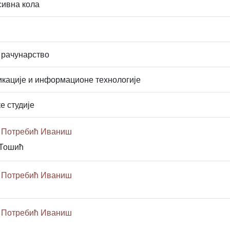
сивна кола
 рачунарство
кације и информационе технологије
е студије
а Потребић Иваниш
 Тошић
а Потребић Иваниш
а Потребић Иваниш