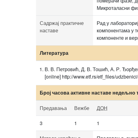
померачи фазе, д
Микроталасни фил
Садржај практичне
Рад у лаборатори
наставе
компонентама у т
компоненте и ве
Литература
В. В. Петровић, Д. В. Тошић, А. Р. Ђор
[online] http://www.etf.rs/etf_files/udzben
Број часова активне наставе недељно 
Предавања
Вежбе
ДОН
3
1
1