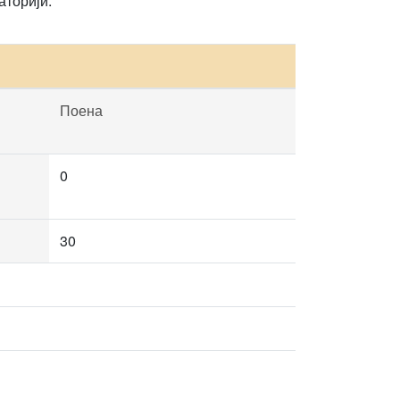
аторији.
Поена
0
30