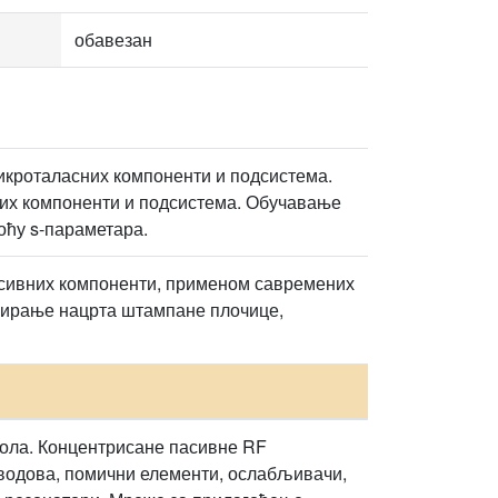
обавезан
кроталасних компоненти и подсистема.
их компоненти и подсистема. Обучавање
оћу s-параметара.
асивних компоненти, применом савремених
реирање нацрта штампане плочице,
ола. Концентрисане пасивне RF
 водова, помични елементи, ослабљивачи,