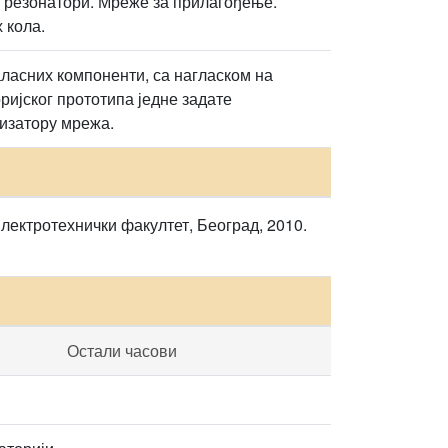
 резонатори. Мреже за прилагођење.
 кола.
ласних компоненти, са нагласком на
ијског прототипа једне задате
изатору мрежа.
Електротехнички факултет, Београд, 2010.
Остали часови