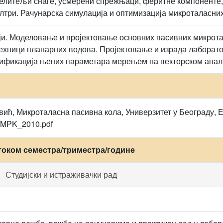
елитељи снаге, усмерени спрежњаци, феритне компоненте,
три. Рачунарска симулација и оптимизација микроталасних
ји. Моделовање и пројектовање основних пасивних микрота
ехници планарних водова. Пројектовање и израда лаборатор
рификација њених параметара мерењем на векторском анал
ђевић, Микроталасна пасивна кола, Универзитет у Београду, 
ici/MPK_2010.pdf
током семестра/триместра/године
Студијски и истраживачки рад