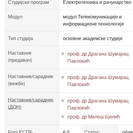
Студијски програм
Електротехника и рачунарство
Модул
модул Телекомуникације и
информационе технологије
Тип студија
основне академске студије
Наставник
проф. др Драгана Шумарац
(предавач)
Павловић
Наставник/сарадник
проф. др Драгана Шумарац
(вежбе)
Павловић
Наставник/сарадник
проф. др Драгана Шумарац
(ДОН)
Павловић
проф. др Милош Бјелић
Број ЕСПБ
6.0
Статус
обав