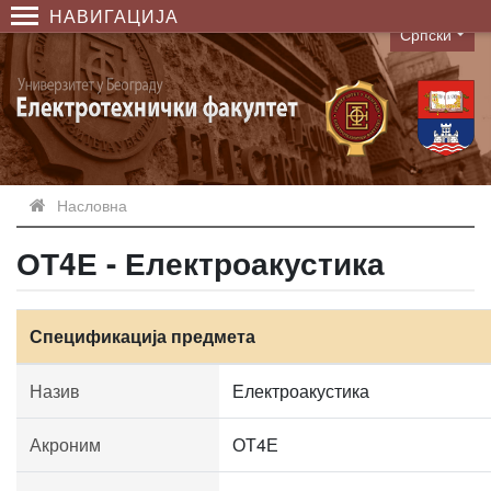
НАВИГАЦИЈА
Српски
Language
Насловна
ОТ4Е - Електроакустика
Спецификација предмета
Назив
Електроакустика
Акроним
ОТ4Е