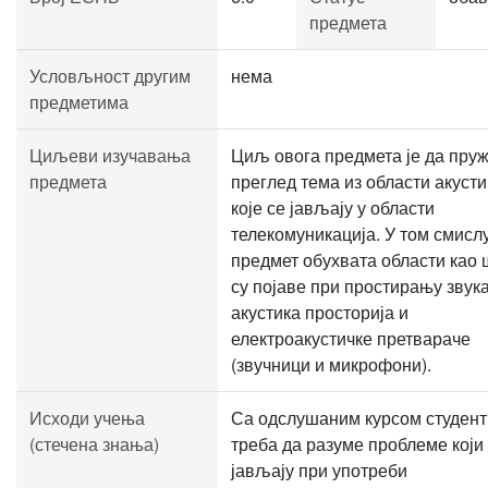
предмета
Условљност другим
нема
предметима
Циљеви изучавања
Циљ овога предмета је да пру
предмета
преглед тема из области акусти
које се јављају у области
телекомуникација. У том смисл
предмет обухвата области као 
су појаве при простирању звука
акустика просторија и
електроакустичке претвараче
(звучници и микрофони).
Исходи учења
Са одслушаним курсом студент
(стечена знања)
треба да разуме проблеме који
јављају при употреби