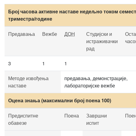
Број часова активне наставе недељно током семест
триместра/године
Предавања
Вежбе
ДОН
Студијски и
Оста
истраживачки
часо
рад
3
1
1
Методе извођења
предавања, демонстрације,
наставе
лабораторијске вежбе
Оцена знања (максимални број поена 100)
Предиспитне
Поена
Завршни
Пое
обавезе
испит