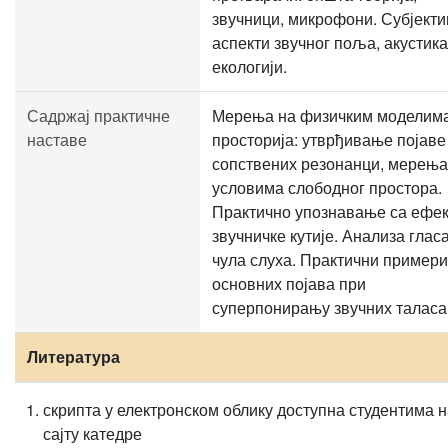
звучници, микрофони. Субјект
аспекти звучног поља, акустика
екологији.
Садржај практичне
Мерења на физичким моделим
наставе
просторија: утврђивање појаве
сопствених резонанци, мерења
условима слободног простора.
Практично упознавање са ефе
звучничке кутије. Анализа гласа
чула слуха. Практични примери
основних појава при
суперпонирању звучних таласа
Литература
скрипта у електронском облику доступна студентима 
сајту катедре