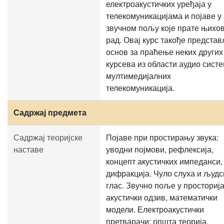
електроакустичких уређаја у
телекомуникацијама и појаве у
звучном пољу које прате њихо
рад. Овај курс такође предста
основ за праћење неких других
курсева из области аудио систе
мултимедијалних
телекомуникација.
Садржај предмета
Садржај теоријске
Појаве при простирању звука:
наставе
уводни појмови, рефлексија,
концепт акустичких импеданси,
дифракција. Чуло слуха и људс
глас. Звучно поље у просториј
акустички одзив, математички
модели. Електроакустички
претварачи: општа теорија,