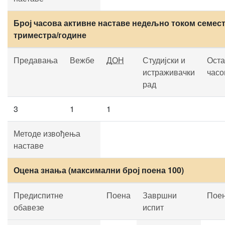
Број часова активне наставе недељно током семест
триместра/године
Предавања
Вежбе
ДОН
Студијски и
Оста
истраживачки
часо
рад
3
1
1
Методе извођења
наставе
Оцена знања (максимални број поена 100)
Предиспитне
Поена
Завршни
Пое
обавезе
испит