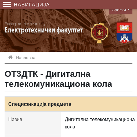
НАВИГАЦИЈА
Српски
Language
Насловна
ОТ3ДТК - Дигитална
телекомуникациона кола
Спецификација предмета
Назив
Дигитална телекомуникациона
кола