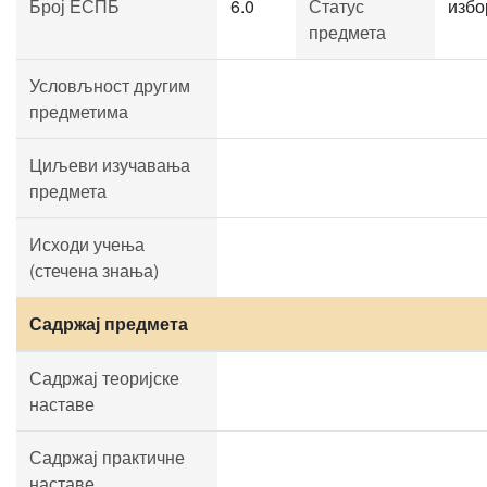
Број ЕСПБ
6.0
Статус
избо
предмета
Условљност другим
предметима
Циљеви изучавања
предмета
Исходи учења
(стечена знања)
Садржај предмета
Садржај теоријске
наставе
Садржај практичне
наставе