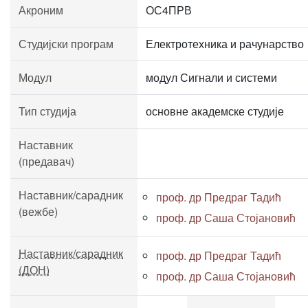
Акроним
ОС4ПРВ
Студијски програм
Електротехника и рачунарство
Модул
модул Сигнали и системи
Тип студија
основне академске студије
Наставник
(предавач)
Наставник/сарадник
проф. др Предраг Тадић
(вежбе)
проф. др Саша Стојановић
Наставник/сарадник
проф. др Предраг Тадић
(ДОН)
проф. др Саша Стојановић