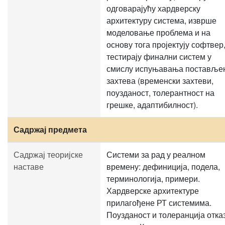
одговарајућу хардверску
архитектуру система, изврше
моделовање проблема и на
основу тога пројектују софтвер,
тестирају финални систем у
смислу испуњавања поставље
захтева (временски захтеви,
поузданост, толерантност на
грешке, адаптибилност).
Садржај предмета
Садржај теоријске
Системи за рад у реалном
наставе
времену: дефиниција, подела,
терминологија, примери.
Хардверске архитектуре
прилагођене РТ системима.
Поузданост и толеранција отка