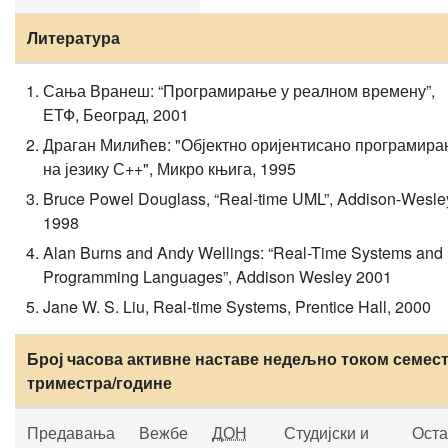
Литература
Сања Вранеш: “Програмирање у реалном времену”,
ЕТФ, Београд, 2001
Драган Милићев: "Објектно оријентисано програмир
на језику С++", Микро књига, 1995
Bruce Powel Douglass, “Real-time UML”, Addison-Wesle
1998
Alan Burns and Andy Wellings: “Real-Time Systems and
Programming Languages”, Addison Wesley 2001
Jane W. S. Liu, Real-time Systems, Prentice Hall, 2000
Број часова активне наставе недељно током семест
триместра/године
Предавања
Вежбе
ДОН
Студијски и
Оста