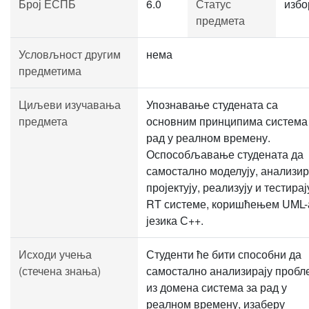
Број ЕСПБ
6.0
Статус
избо
предмета
Условљност другим
нема
предметима
Циљеви изучавања
Упознавање студената са
предмета
основним принципима система
рад у реалном времену.
Оспособљавање студената да
самостално моделују, анализир
пројектују, реализују и тестирај
RT системе, коришћењем UML-
језика С++.
Исходи учења
Студенти ће бити способни да
(стечена знања)
самостално анализирају пробл
из домена система за рад у
реалном времену, изаберу