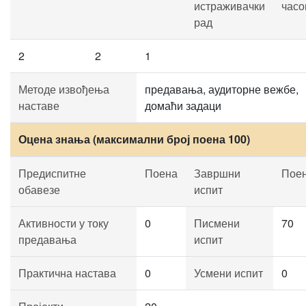
истраживачки
часо
рад
2
2
1
Методе извођења
предавања, аудиторне вежбе,
наставе
домаћи задаци
Оцена знања (максимални број поена 100)
Предиспитне
Поена
Завршни
Пое
обавезе
испит
Активности у току
0
Писмени
70
предавања
испит
Практична настава
0
Усмени испит
0