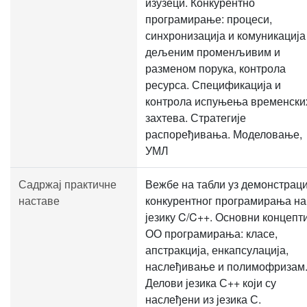
изузеци. Конкурентно
програмирање: процеси,
синхронизација и комуникација
дељеним променљивим и
разменом порука, контрола
ресурса. Спецификација и
контрола испуњења временски
захтева. Стратегије
распоређивања. Моделовање,
УМЛ
Садржај практичне
Вежбе на табли уз демонстраци
наставе
конкурентног програмирања на
језику C/C++. Основни концепт
ОО програмирања: класе,
апстракција, енкапсулација,
наслеђивање и полимофризам
Делови језика С++ који су
наслеђени из језика С.