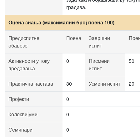
градива.
Оцена знања (максимални број поена 100)
Предиспитне
Поена
Завршни
Пое
обавезе
испит
Активности у току
0
Писмени
50
предавања
испит
Практична настава
30
Усмени испит
20
Пројекти
0
Колоквијуми
0
Семинари
0