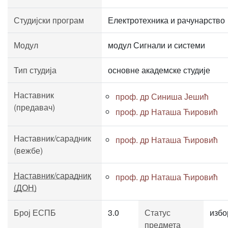
Студијски програм
Електротехника и рачунарство
Модул
модул Сигнали и системи
Тип студија
основне академске студије
Наставник
проф. др Синиша Јешић
(предавач)
проф. др Наташа Ћировић
Наставник/сарадник
проф. др Наташа Ћировић
(вежбе)
Наставник/сарадник
проф. др Наташа Ћировић
(ДОН)
Број ЕСПБ
3.0
Статус
избо
предмета