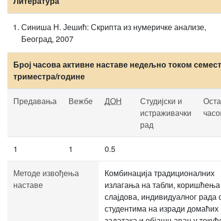
Литература
Синиша Н. Јешић: Скрипта из нумеричке анализе,
Београд, 2007
Број часова активне наставе недељно током семест
триместра/године
Предавања
Вежбе
ДОН
Студијски и
Оста
истраживачки
часо
рад
1
1
0.5
Методе извођења
Комбинација традиционалних
наставе
излагања на табли, коришћења
слајдова, индивидуалног рада 
студентима на изради домаћих
задатака и објашњавању текућ