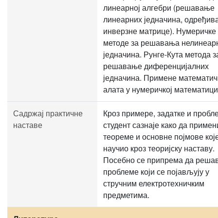
линеарној алгебри (решавање
линеарних једначина, одређив
инверзне матрице). Нумеричке
методе за решавања нелинеар
једначина. Рунге-Кута метода з
решавање диференцијалних
једначина. Примене математич
алата у нумеричкој математици
Садржај практичне
Кроз примере, задатке и пробл
наставе
студент сазнаје како да примен
теореме и основне појмове које
научио кроз теоријску наставу.
Посебно се припрема да реша
проблеме који се појављују у
стручним електротехничким
предметима.