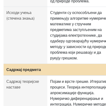
од природе проблема.
Исходи учења
Студенти су оспособљени да
(стечена знања)
примењују алгоритме нумерич
математике у стручним
предметима заступљеним на
студијама електротехнике, да
одаберу одговарајућу нумерич
методу у зависности од природ
проблема који решавају и да
рукују грешком.
Садржај предмета
Садржај теоријске
Појам и врсте грешке. Итерати
наставе
процеси. Теорија интерполациј
апроксимације функција.
Нумеричко диференцирање и
интеграција. Нумеричке методе