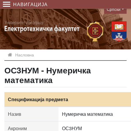
НАВИГАЦИЈА
Српски
Language
Насловна
ОС3НУМ - Нумеричка
математика
Спецификација предмета
Назив
Нумеричка математика
Акроним
ОС3НУМ