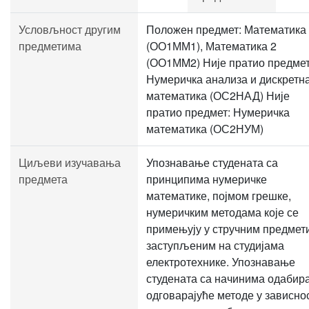
Условљност другим
Положен предмет: Математика
предметима
(ОО1ММ1), Математика 2
(ОО1МM2) Није пратио предмет
Нумеричка анализа и дискретн
математика (ОС2НАД) Није
пратио предмет: Нумеричка
математика (ОС2НУМ)
Циљеви изучавања
Упознавање студената са
предмета
принципима нумеричке
математике, појмом грешке,
нумеричким методама које се
примењују у стручним предмет
заступљеним на студијама
електротехнике. Упознавање
студената са начинима одабир
одговарајуће методе у зависно